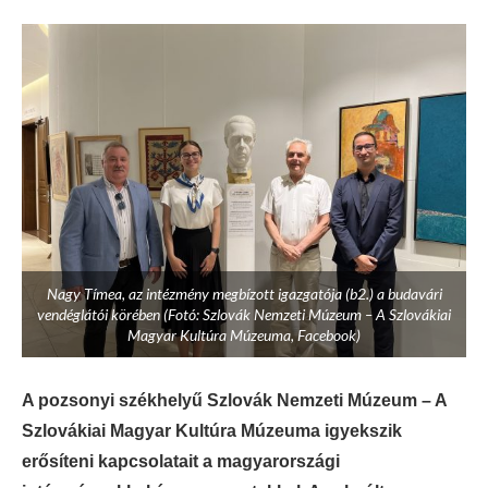
Nagy Tímea, az intézmény megbízott igazgatója (b2.) a budavári
vendéglátói körében (Fotó: Szlovák Nemzeti Múzeum – A Szlovákiai
Magyar Kultúra Múzeuma, Facebook)
A pozsonyi székhelyű Szlovák Nemzeti Múzeum – A
Szlovákiai Magyar Kultúra Múzeuma igyekszik
erősíteni kapcsolatait a magyarországi