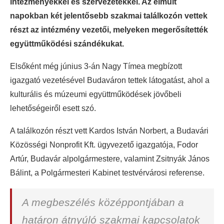
intézményekkel és szervezetekkel. Az elmúlt
napokban két jelentősebb szakmai találkozón vettek
részt az intézmény vezetői, melyeken megerősítették
együttműködési szándékukat.
Elsőként még június 3-án Nagy Tímea megbízott
igazgató vezetésével Budaváron tettek látogatást, ahol a
kulturális és múzeumi együttműködések jövőbeli
lehetőségeiről esett szó.
A találkozón részt vett Kardos István Norbert, a Budavári
Közösségi Nonprofit Kft. ügyvezető igazgatója, Fodor
Artúr, Budavár alpolgármestere, valamint Zsitnyák János
Bálint, a Polgármesteri Kabinet testvérvárosi referense.
A megbeszélés középpontjában a
határon átnyúló szakmai kapcsolatok