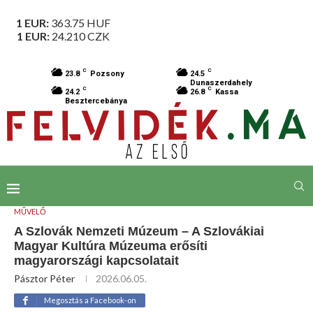
1 EUR:
363.75
HUF
1 EUR:
24.210
CZK
C
C
23.8
Pozsony
24.5
Dunaszerdahely
C
C
24.2
26.8
Kassa
Besztercebánya
MŰVELŐ
A Szlovák Nemzeti Múzeum – A Szlovákiai
Magyar Kultúra Múzeuma erősíti
magyarországi kapcsolatait
Pásztor Péter
2026.06.05.
Megosztás a Facebook-on