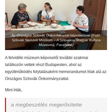
Az Országos Szlovák Önkormányzat képviselőivel (Fotó:
Szlovák Nemzeti Múzeum – A Szlovákiai Magyar Kultúra
Múzeuma, Facebook)
A felvidéki múzeum képviselői további szakmai
találkozón vettek részt Budapesten, ahol az
együttműködés folytatásaként memorandumot írtak alá az
Országos Szlovák Önkormányzattal.
Mint írták,
a megbeszélés megerősítette