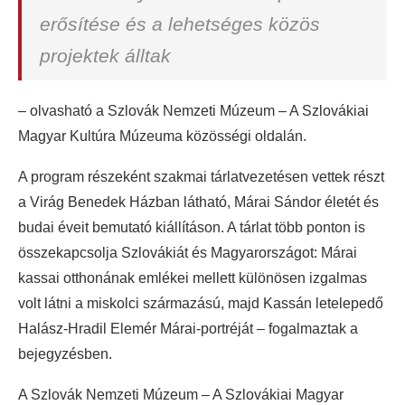
erősítése és a lehetséges közös
projektek álltak
– olvasható a Szlovák Nemzeti Múzeum – A Szlovákiai
Magyar Kultúra Múzeuma közösségi oldalán.
A program részeként szakmai tárlatvezetésen vettek részt
a Virág Benedek Házban látható, Márai Sándor életét és
budai éveit bemutató kiállításon. A tárlat több ponton is
összekapcsolja Szlovákiát és Magyarországot: Márai
kassai otthonának emlékei mellett különösen izgalmas
volt látni a miskolci származású, majd Kassán letelepedő
Halász-Hradil Elemér Márai-portréját – fogalmaztak a
bejegyzésben.
A Szlovák Nemzeti Múzeum – A Szlovákiai Magyar