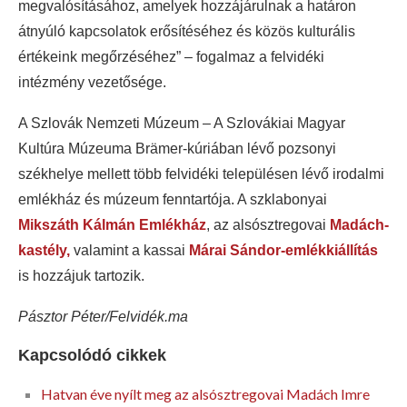
megvalósításához, amelyek hozzájárulnak a határon
átnyúló kapcsolatok erősítéséhez és közös kulturális
értékeink megőrzéséhez” – fogalmaz a felvidéki
intézmény vezetősége.
A Szlovák Nemzeti Múzeum – A Szlovákiai Magyar
Kultúra Múzeuma Brämer-kúriában lévő pozsonyi
székhelye mellett több felvidéki településen lévő irodalmi
emlékház és múzeum fenntartója. A szklabonyai
Mikszáth Kálmán Emlékház
, az alsósztregovai
Madách-
kastély,
valamint a kassai
Márai Sándor-emlékkiállítás
is hozzájuk tartozik.
Pásztor Péter/Felvidék.ma
Kapcsolódó cikkek
Hatvan éve nyílt meg az alsósztregovai Madách Imre