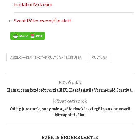
Irodalmi Múzeum
Szent Péter esernyője alatt
A SZLOVÁKIAI MAGYAR KULTÚRA MÚZEUMA
KULTÚRA
Előző cikk
Hamarosan kezdetét veszi a XIX. Kaszás Attila Versmondó Fesztivál
Következő cikk
Odáig jutottunk, hogy már a „zöldeknek” is elegük van a brüsszeli
klímapolitikából
EZEK IS ÉRDEKELHETIK