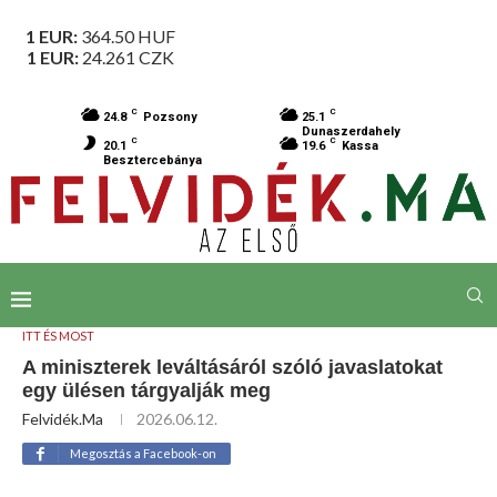
1 EUR:
364.50
HUF
1 EUR:
24.261
CZK
C
C
24.8
Pozsony
25.1
Dunaszerdahely
C
C
20.1
19.6
Kassa
Besztercebánya
ITT ÉS MOST
A miniszterek leváltásáról szóló javaslatokat
egy ülésen tárgyalják meg
Felvidék.ma
2026.06.12.
Megosztás a Facebook-on