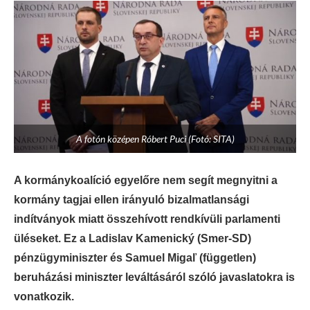
A fotón középen Róbert Puci (Fotó: SITA)
A kormánykoalíció egyelőre nem segít megnyitni a
kormány tagjai ellen irányuló bizalmatlansági
indítványok miatt összehívott rendkívüli parlamenti
üléseket. Ez a Ladislav Kamenický (Smer-SD)
pénzügyminiszter és Samuel Migaľ (független)
beruházási miniszter leváltásáról szóló javaslatokra is
vonatkozik.