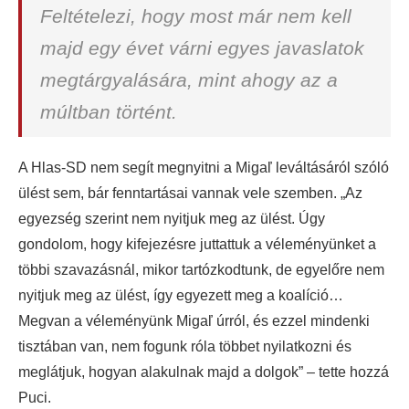
Feltételezi, hogy most már nem kell
majd egy évet várni egyes javaslatok
megtárgyalására, mint ahogy az a
múltban történt.
A Hlas-SD nem segít megnyitni a Migaľ leváltásáról szóló
ülést sem, bár fenntartásai vannak vele szemben. „Az
egyezség szerint nem nyitjuk meg az ülést. Úgy
gondolom, hogy kifejezésre juttattuk a véleményünket a
többi szavazásnál, mikor tartózkodtunk, de egyelőre nem
nyitjuk meg az ülést, így egyezett meg a koalíció…
Megvan a véleményünk Migaľ úrról, és ezzel mindenki
tisztában van, nem fogunk róla többet nyilatkozni és
meglátjuk, hogyan alakulnak majd a dolgok” – tette hozzá
Puci.