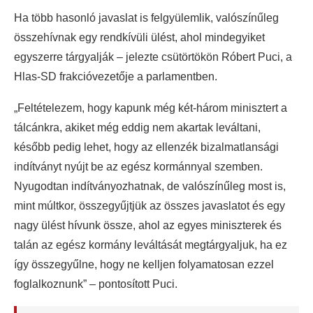
Ha több hasonló javaslat is felgyülemlik, valószínűleg
összehívnak egy rendkívüli ülést, ahol mindegyiket
egyszerre tárgyalják – jelezte csütörtökön Róbert Puci, a
Hlas-SD frakcióvezetője a parlamentben.
„Feltételezem, hogy kapunk még két-három minisztert a
tálcánkra, akiket még eddig nem akartak leváltani,
később pedig lehet, hogy az ellenzék bizalmatlansági
indítványt nyújt be az egész kormánnyal szemben.
Nyugodtan indítványozhatnak, de valószínűleg most is,
mint múltkor, összegyűjtjük az összes javaslatot és egy
nagy ülést hívunk össze, ahol az egyes miniszterek és
talán az egész kormány leváltását megtárgyaljuk, ha ez
így összegyűlne, hogy ne kelljen folyamatosan ezzel
foglalkoznunk” – pontosított Puci.