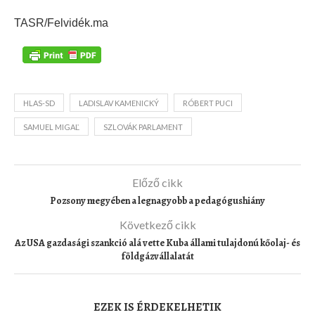
TASR/Felvidék.ma
HLAS-SD
LADISLAV KAMENICKÝ
RÓBERT PUCI
SAMUEL MIGAĽ
SZLOVÁK PARLAMENT
Előző cikk
Pozsony megyében a legnagyobb a pedagógushiány
Következő cikk
Az USA gazdasági szankció alá vette Kuba állami tulajdonú kőolaj- és
földgázvállalatát
EZEK IS ÉRDEKELHETIK