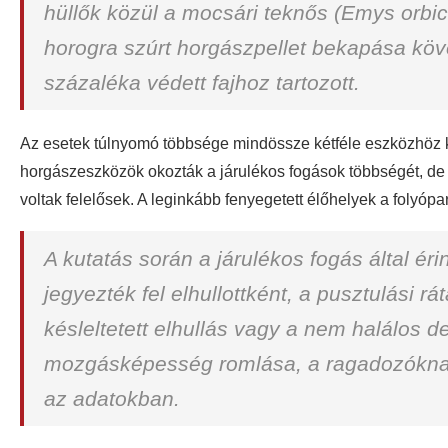
hüllők közül a mocsári teknős (Emys orbicu
horogra szúrt horgászpellet bekapása köv
százaléka védett fajhoz tartozott.
Az esetek túlnyomó többsége mindössze kétféle eszközhöz k
horgászeszközök okozták a járulékos fogások többségét, de
voltak felelősek. A leginkább fenyegetett élőhelyek a folyóp
A kutatás során a járulékos fogás által é
jegyezték fel elhullottként, a pusztulási r
késleltetett elhullás vagy a nem halálos 
mozgásképesség romlása, a ragadozóknak 
az adatokban.