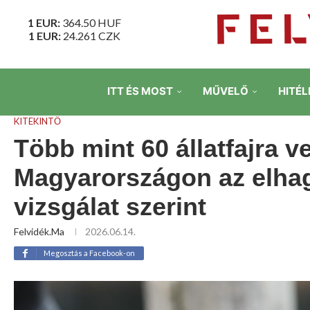
1 EUR:
364.50
HUF
1 EUR:
24.261
CZK
ITT ÉS MOST
MŰVELŐ
HITÉL
KITEKINTŐ
Több mint 60 állatfajra 
Magyarországon az elha
vizsgálat szerint
Felvidék.ma
2026.06.14.
Megosztás a Facebook-on