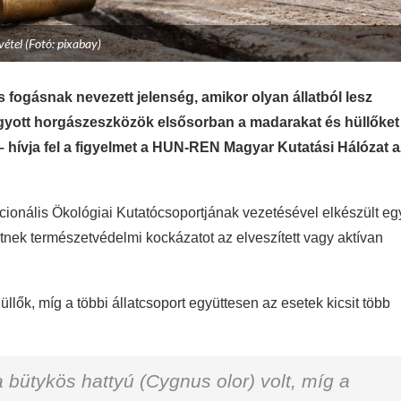
lvétel (Fotó: pixabay)
s fogásnak nevezett jelenség, amikor olyan állatból lesz
gyott horgászeszközök elsősorban a madarakat és hüllőket
– hívja fel a figyelmet a HUN-REN Magyar Kutatási Hálózat a
onális Ökológiai Kutatócsoportjának vezetésével elkészült eg
etnek természetvédelmi kockázatot az elveszített vagy aktívan
lők, míg a többi állatcsoport együttesen az esetek kicsit több
 bütykös hattyú (Cygnus olor) volt, míg a