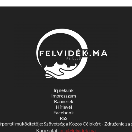
Írj nekünk
Impresszum
Bannerek
Hírlevél
Facebook
RSS
portál működtetője: Szövetség a Közös Célokért - Združenie za spo
Kapcsolat:
info@felvidek.ma