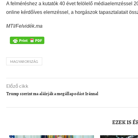
A felméréshez a kutatók 40 évet felölelő médiaelemzéssel 2
online kérdőíves elemzéssel, a horgászok tapasztalatait össze
MTI/Felvidék.ma
MAGYARORSZÁG
Előző cikk
Trump szerint ma aláírják a megállapodást Iránnal
EZEK IS 