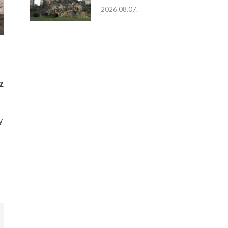
2026.08.07.
z
y