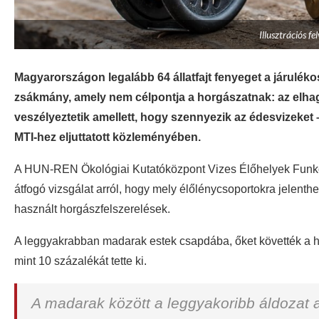
Illusztrációs fe
Magyarországon legalább 64 állatfajt fenyeget a járuléko
zsákmány, amely nem célpontja a horgászatnak: az elha
veszélyeztetik amellett, hogy szennyezik az édesvizeket 
MTI-hez eljuttatott közleményében.
A HUN-REN Ökológiai Kutatóközpont Vizes Élőhelyek Funkci
átfogó vizsgálat arról, hogy mely élőlénycsoportokra jelenth
használt horgászfelszerelések.
A leggyakrabban madarak estek csapdába, őket követték a hül
mint 10 százalékát tette ki.
A madarak között a leggyakoribb áldozat a