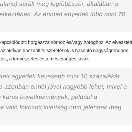
laris) sérült meg legtöbbször, általában a
etkeztében. Az érintett egyedek több mint 70
apcsolódott: horgászzsinórhoz és/vagy horoghoz. Az elvesztett
 az aktívan használt felszerelések is hasonló nagyságrendben
artok, a természetes és a mesterséges tavak.
rintett egyedek kevesebb mint 10 százalékát
áta azonban ennél jóval nagyobb lehet, mivel a
de káros következmények, például a
való fokozott kitettség nem jelennek meg