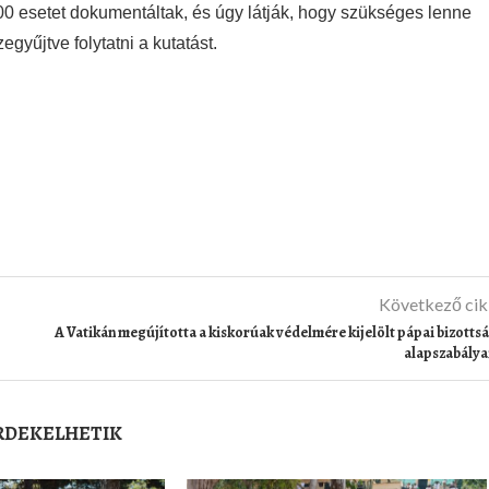
00 esetet dokumentáltak, és úgy látják, hogy szükséges lenne
gyűjtve folytatni a kutatást.
Következő ci
A Vatikán megújította a kiskorúak védelmére kijelölt pápai bizotts
alapszabálya
ÉRDEKELHETIK