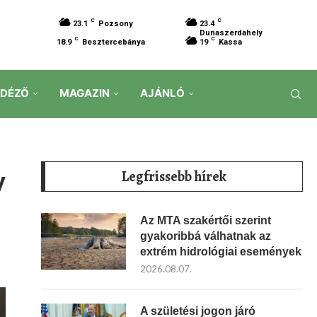
C
C
23.1
Pozsony
23.4
Dunaszerdahely
C
C
18.9
Besztercebánya
19
Kassa
IDÉZŐ
MAGAZIN
AJÁNLÓ
y
Legfrissebb hírek
Az MTA szakértői szerint
gyakoribbá válhatnak az
extrém hidrológiai események
2026.08.07.
A születési jogon járó