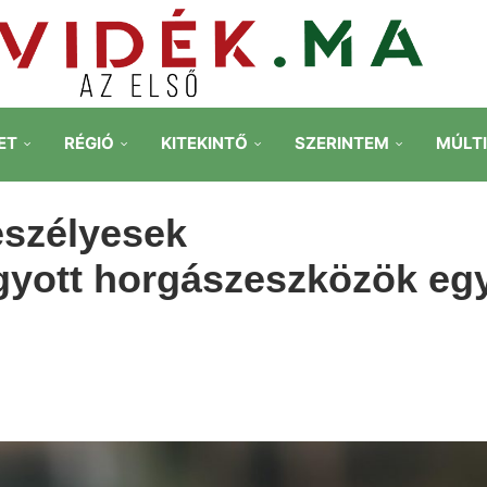
ET
RÉGIÓ
KITEKINTŐ
SZERINTEM
MÚLT
veszélyesek
gyott horgászeszközök eg