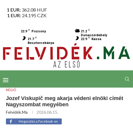
1 EUR:
362.08
HUF
1 EUR:
24.195
CZK
C
C
22.9
Pozsony
21.2
Dunaszerdahely
C
C
21.7
22.9
Kassa
Besztercebánya
RÉGIÓ
Jozef Viskupič meg akarja védeni elnöki címét
Nagyszombat megyében
Felvidék.ma
2026.06.15.
Megosztás a Facebook-on