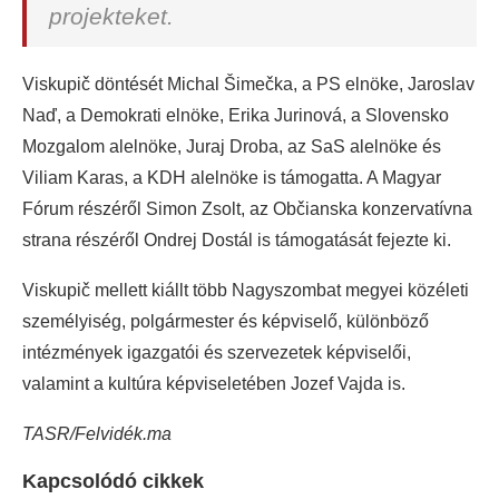
projekteket.
Viskupič döntését Michal Šimečka, a PS elnöke, Jaroslav
Naď, a Demokrati elnöke, Erika Jurinová, a Slovensko
Mozgalom alelnöke, Juraj Droba, az SaS alelnöke és
Viliam Karas, a KDH alelnöke is támogatta. A Magyar
Fórum részéről Simon Zsolt, az Občianska konzervatívna
strana részéről Ondrej Dostál is támogatását fejezte ki.
Viskupič mellett kiállt több Nagyszombat megyei közéleti
személyiség, polgármester és képviselő, különböző
intézmények igazgatói és szervezetek képviselői,
valamint a kultúra képviseletében Jozef Vajda is.
TASR/Felvidék.ma
Kapcsolódó cikkek