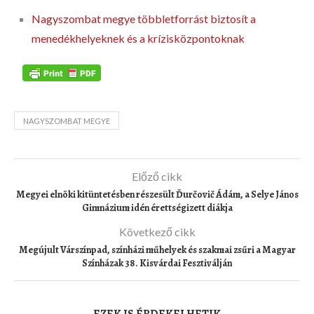
Nagyszombat megye többletforrást biztosít a
menedékhelyeknek és a krízisközpontoknak
NAGYSZOMBAT MEGYE
Előző cikk
Megyei elnöki kitüntetésben részesült Ďurčovič Ádám, a Selye János
Gimnázium idén érettségizett diákja
Következő cikk
Megújult Várszínpad, színházi műhelyek és szakmai zsűri a Magyar
Színházak 38. Kisvárdai Fesztiválján
EZEK IS ÉRDEKELHETIK