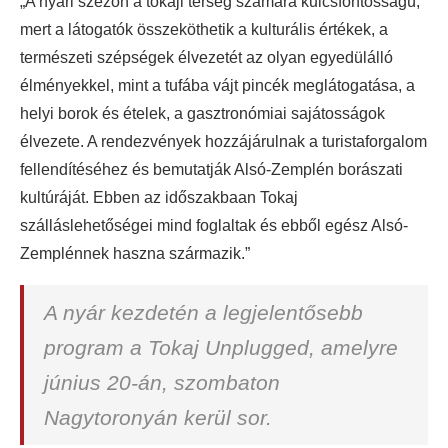
„A nyári szezon a tokaji térség számára kulcsfontosságú,
mert a látogatók összeköthetik a kulturális értékek, a
természeti szépségek élvezetét az olyan egyedülálló
élményekkel, mint a tufába vájt pincék meglátogatása, a
helyi borok és ételek, a gasztronómiai sajátosságok
élvezete. A rendezvények hozzájárulnak a turistaforgalom
fellendítéséhez és bemutatják Alsó-Zemplén borászati
kultúráját. Ebben az időszakbaan Tokaj
szálláslehetőségei mind foglaltak és ebből egész Alsó-
Zemplénnek haszna származik.”
A nyár kezdetén a legjelentősebb
program a Tokaj Unplugged, amelyre
június 20-án, szombaton
Nagytoronyán kerül sor.