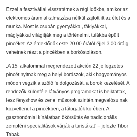
Ezzel a fesztivállal visszatérnek a régi időkbe, amikor az
elektromos áram alkalmazása nélkül zajlott itt az élet és a
munka. Most is csupán gyertyákkal, fáklyákkal,
máglyákkal világítják meg a történelmi, tufákba épült
pincéket. Az érdeklődők este 20.00 órától éjjel 3.00 óráig
vehetnek részt a pincékben a borkóstoláson.
„A 15. alkalommal megrendezett akción 22 jellegzetes
pincét nyitnak meg a helyi borászok, akik hagyományos
módon végzik a szőlő feldolgozását, a borok kezelését. A
rendezők különféle látványos programokat is beiktattak,
lesz fényshow és zenei műsorok szintén.megvalósulnak
közvetlenül a pincékben, a látogatók körében. A
gasztronómiai kínálatban ökörsütés és tradicionális
zempléni specialitások várják a turistákat” – jelezte Tibor
Tabak.