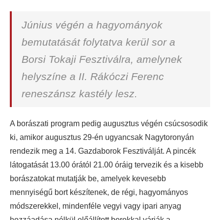
Június végén a hagyományok
bemutatását folytatva kerül sor a
Borsi Tokaji Fesztiválra, amelynek
helyszíne a II. Rákóczi Ferenc
reneszánsz kastély lesz.
A borászati program pedig augusztus végén csúcsosodik
ki, amikor augusztus 29-én ugyancsak Nagytoronyán
rendezik meg a 14. Gazdaborok Fesztiválját. A pincék
látogatását 13.00 órától 21.00 óráig tervezik és a kisebb
borászatokat mutatják be, amelyek kevesebb
mennyiségű bort készítenek, de régi, hagyományos
módszerekkel, mindenféle vegyi vagy ipari anyag
hozzáadása nélkül előállított borokkal várják a