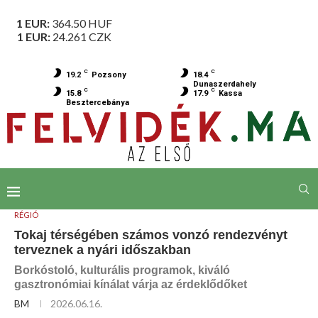
1 EUR:
364.50
HUF
1 EUR:
24.261
CZK
C
C
19.2
Pozsony
18.4
Dunaszerdahely
C
C
15.8
17.9
Kassa
Besztercebánya
RÉGIÓ
Tokaj térségében számos vonzó rendezvényt
terveznek a nyári időszakban
Borkóstoló, kulturális programok, kiváló
gasztronómiai kínálat várja az érdeklődőket
BM
2026.06.16.