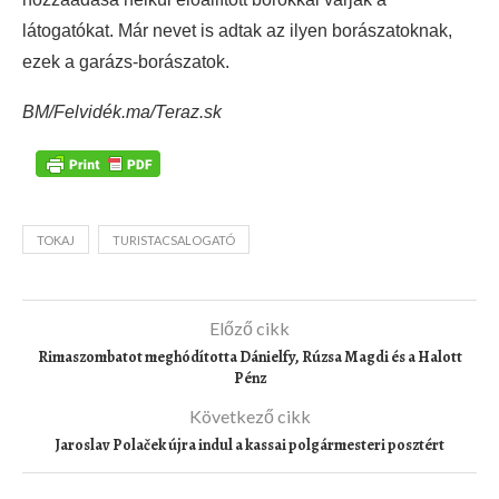
látogatókat. Már nevet is adtak az ilyen borászatoknak,
ezek a garázs-borászatok.
BM/Felvidék.ma/Teraz.sk
TOKAJ
TURISTACSALOGATÓ
Előző cikk
Rimaszombatot meghódította Dánielfy, Rúzsa Magdi és a Halott
Pénz
Következő cikk
Jaroslav Polaček újra indul a kassai polgármesteri posztért