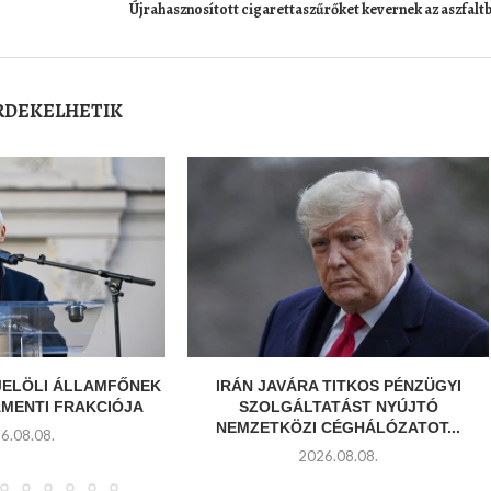
Újrahasznosított cigarettaszűrőket kevernek az aszfalt
ÉRDEKELHETIK
JELÖLI ÁLLAMFŐNEK
IRÁN JAVÁRA TITKOS PÉNZÜGYI
AMENTI FRAKCIÓJA
SZOLGÁLTATÁST NYÚJTÓ
NEMZETKÖZI CÉGHÁLÓZATOT...
6.08.08.
2026.08.08.