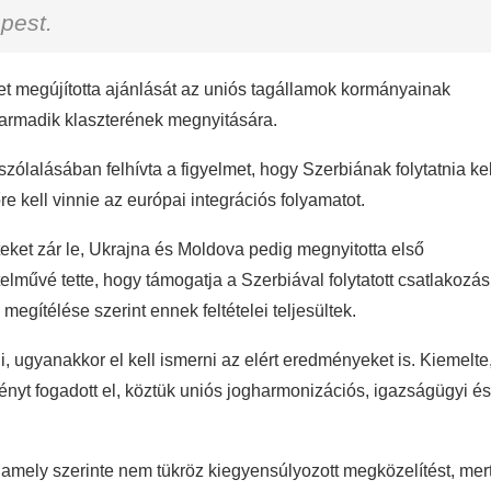
pest.
tület megújította ajánlását az uniós tagállamok kormányainak
 harmadik klaszterének megnyitására.
zólalásában felhívta a figyelmet, hogy Szerbiának folytatnia kel
re kell vinnie az európai integrációs folyamatot.
teket zár le, Ukrajna és Moldova pedig megnyitotta első
telművé tette, hogy támogatja a Szerbiával folytatott csatlakozás
megítélése szerint ennek feltételei teljesültek.
 ugyanakkor el kell ismerni az elért eredményeket is. Kiemelte
nyt fogadott el, köztük uniós jogharmonizációs, igazságügyi és
t, amely szerinte nem tükröz kiegyensúlyozott megközelítést, mer