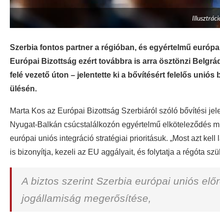
Illusztrác
Szerbia fontos partner a régióban, és egyértelmű európai
Európai Bizottság ezért továbbra is arra ösztönzi Belgrád
felé vezető úton – jelentette ki a bővítésért felelős uni
ülésén.
Marta Kos az Európai Bizottság Szerbiáról szóló bővítési jele
Nyugat-Balkán csúcstalálkozón egyértelmű elköteleződés mut
európai uniós integráció stratégiai prioritásuk. „Most azt kell
is bizonyítja, kezeli az EU aggályait, és folytatja a régóta s
A biztos szerint Szerbia európai uniós el
jogállamiság megerősítése,