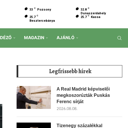
C
C
33
Pozsony
32.8
Dunaszerdahely
C
C
25.7
25.7
Kassa
Besztercebánya
IDÉZŐ
MAGAZIN
AJÁNLÓ
Legfrissebb hírek
A Real Madrid képviselői
megkoszorúzták Puskás
Ferenc sírját
2026.08.08.
Tizenegy százalékkal