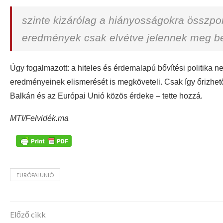
szinte kizárólag a hiányosságokra összpon
eredmények csak elvétve jelennek meg b
Úgy fogalmazott: a hiteles és érdemalapú bővítési politika 
eredményeinek elismerését is megköveteli. Csak így őrizhető
Balkán és az Európai Unió közös érdeke – tette hozzá.
MTI/Felvidék.ma
EURÓPAI UNIÓ
Előző cikk