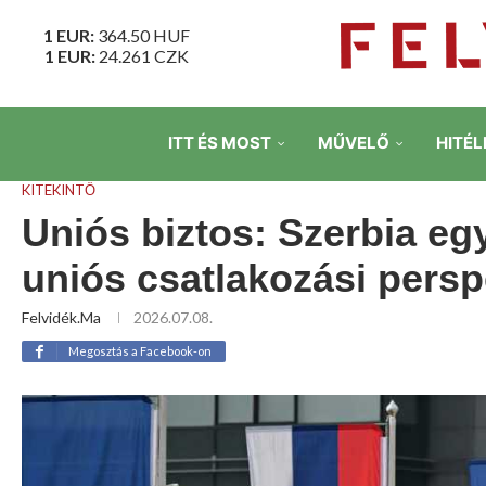
1 EUR:
364.50
HUF
1 EUR:
24.261
CZK
ITT ÉS MOST
MŰVELŐ
HITÉL
KITEKINTŐ
Uniós biztos: Szerbia eg
uniós csatlakozási persp
Felvidék.ma
2026.07.08.
Megosztás a Facebook-on