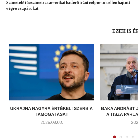
Szünetelő tűzszünet: az amerikai haderő iráni célpontok ellen hajtott
végre csapásokat
EZEK IS 
UKRAJNA NAGYRA ÉRTÉKELI SZERBIA
BAKA ANDRÁST 
TÁMOGATÁSÁT
A TISZA PARL
2026.08.08.
202