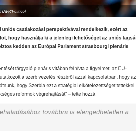
ió (AFP/Politico)
 uniós csatlakozási perspektívával rendelkezik, ezért az
ot, hogy használja ki a jelenlegi lehetőséget az uniós tags
ós biztos kedden az Európai Parlament strasbourgi plenáris
ntését tárgyaló plenáris vitában felhívta a figyelmet: az EU-
atkozott a szerb vezetés részéről azzal kapcsolatban, hogy az
 látnunk, hogy Szerbia ezt a stratégiai elkötelezettséget tettekkel
zükséges reformok végrehajtását” – tette hozzá.
őrehaladásához továbbra is elengedhetetlen a