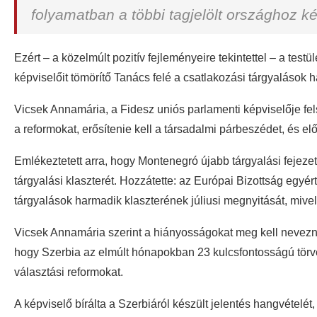
folyamatban a többi tagjelölt országhoz ké
Ezért – a közelmúlt pozitív fejleményeire tekintettel – a tes
képviselőit tömörítő Tanács felé a csatlakozási tárgyalások
Vicsek Annamária, a Fidesz uniós parlamenti képviselője fels
a reformokat, erősítenie kell a társadalmi párbeszédet, és elő
Emlékeztetett arra, hogy Montenegró újabb tárgyalási fejeze
tárgyalási klaszterét. Hozzátette: az Európai Bizottság egyér
tárgyalások harmadik klaszterének júliusi megnyitását, mivel 
Vicsek Annamária szerint a hiányosságokat meg kell nevezni,
hogy Szerbia az elmúlt hónapokban 23 kulcsfontosságú törvé
választási reformokat.
A képviselő bírálta a Szerbiáról készült jelentés hangvételé