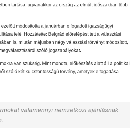
etben tartása, ugyanakkor az ország az elmúlt időszakban több
l ezelőtt módosította a januárban elfogadott igazságügyi
ítása felé. Hozzátette: Belgrád előrelépést tett a választási
ában is, miután májusban négy választási törvényt módosított,
 megválasztásáról szóló jogszabályokat.
kra van szükség. Mint mondta, előkészítés alatt áll a politikai
ől szóló két kulcsfontosságú törvény, amelyek elfogadása
eformokat valamennyi nemzetközi ajánlásnak
n.