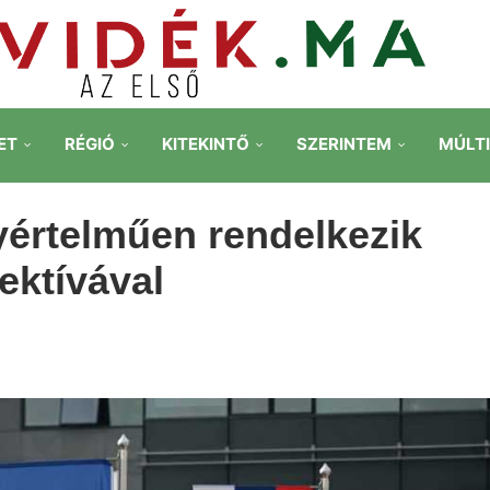
ET
RÉGIÓ
KITEKINTŐ
SZERINTEM
MÚLT
yértelműen rendelkezik
ektívával