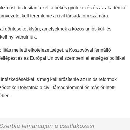
lizmust, biztosítania kell a békés gyülekezés és az akadémiai
yezetet kell teremtenie a civil társadalom számára.
giai döntéseket kíván, amelyeknek a közös uniós kül- és
ell nyilvánulniuk.
ilitás melletti elkötelezettséget, a Koszovóval fennálló
fellépést és az Európai Unióval szembeni ellenséges politikai
intézkedésekkel is meg kell erősítenie az uniós reformok
édet kell folytatnia a civil társadalommal és más érintett
ében.
Szerbia lemaradjon a csatlakozási