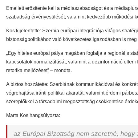
Emellett erősítenie kell a médiaszabadságot és a médiaplura
szabadság érvényesülését, valamint kedvezőbb működési körn
Kos kijelentette: Szerbia európai integrációja világos straté
biztonságpolitikához való következetes igazodásban is meg k
„Egy hiteles európai pálya magában foglalja a regionális stab
kapcsolatok normalizálását, valamint a dezinformáció elleni 
retorika mellőzését” – mondta.
A biztos hozzátette: Szerbiának kommunikációval és konkrét 
végrehajtása iránti politikai akaratát, valamint érdemi párbesz
szereplőkkel a társadalmi megosztottság csökkentése érdek
Marta Kos hangsúlyozta:
az Európai Bizottság nem szeretné, hogy 