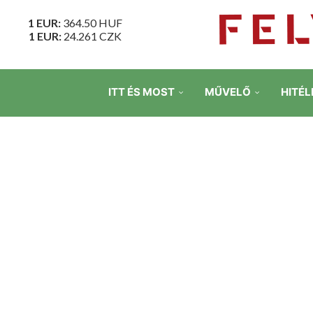
1 EUR:
364.50
HUF
1 EUR:
24.261
CZK
ITT ÉS MOST
MŰVELŐ
HITÉL