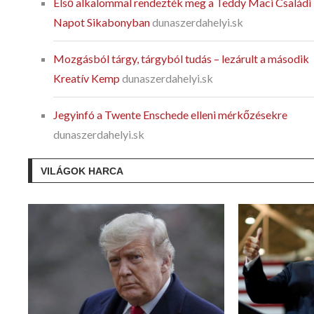
Első alkalommal rendezték meg a Teddy Maci Családi
Napot Sikabonyban
dunaszerdahelyi.sk
Mozgásból tárgy, tárgyból tudás – lezárult a második
Kreatív Kemp
dunaszerdahelyi.sk
Jegyinfó a Twente Enschede elleni mérkőzésekre
dunaszerdahelyi.sk
VILÁGOK HARCA