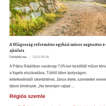
A Világosság református egyházi műsor augusztus 9-
ajánlata
Felvidék.ma
2026.08.08.
A Pátria Rádióban vasárnap 7:05-kor kezdődő műsor témá
a fügefa elszáradása, Túlélő tábor Ipolyságon,
kételkedésből sikertörténet, János élete, szeretettel neveln
tábori élmények. „Ne teremjen rajtad …
Régiós szemle