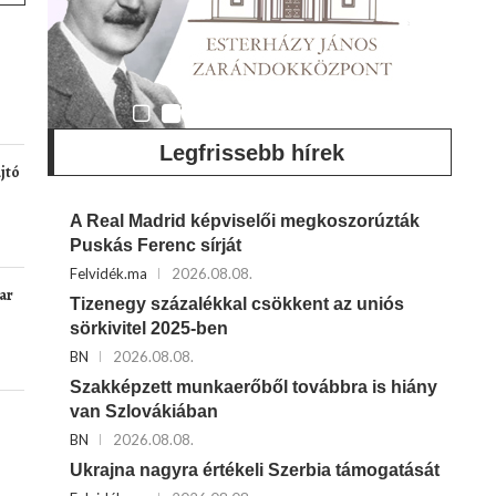
Legfrissebb hírek
újtó
A Real Madrid képviselői megkoszorúzták
Puskás Ferenc sírját
Felvidék.ma
2026.08.08.
yar
Tizenegy százalékkal csökkent az uniós
sörkivitel 2025-ben
BN
2026.08.08.
Szakképzett munkaerőből továbbra is hiány
van Szlovákiában
BN
2026.08.08.
Ukrajna nagyra értékeli Szerbia támogatását