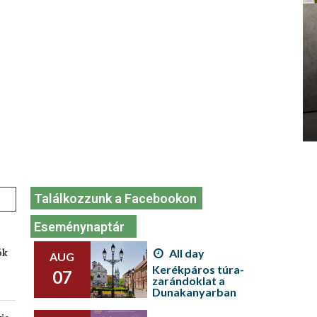
Találkozzunk a Facebookon
Eseménynaptár
ók
All day
AUG
Kerékpáros túra-
07
zarándoklat a
Dunakanyarban