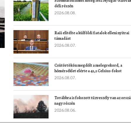
Szombaton ismét hőség lesz Nyugat-Szlová
déli részén
2026.08.08.
Raši elítélte a külföldi fiatalok elleni nyitrai
támadást
2026.08.07.
Csütörtökön megdőlt a melegrekord, a
hőmérséklet elérte a 42,2 Celsius-fokot
2026.08.07.
Továbbra is fokozott tűzveszély van az orsz
nagy részén
2026.08.06.