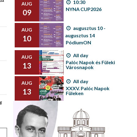
kia
10:30
AUG
NYNA CUP2026
09
augusztus 10 -
AUG
augusztus 14
10
PódiumON
All day
AUG
Palóc Napok és Füleki
13
Városnapok
All day
AUG
XXXV. Palóc Napok
13
Füleken
ág