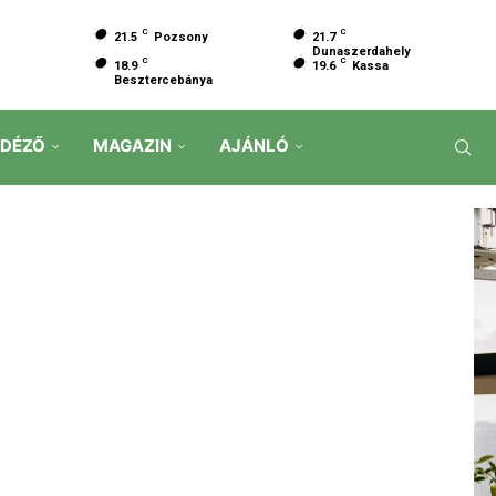
C
C
21.5
Pozsony
21.7
Dunaszerdahely
C
C
18.9
19.6
Kassa
Besztercebánya
IDÉZŐ
MAGAZIN
AJÁNLÓ