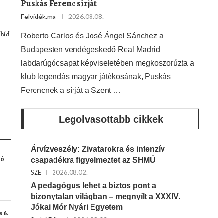
Puskás Ferenc sírját
Felvidék.ma
2026.08.08.
 híd
Roberto Carlos és José Ángel Sánchez a
Budapesten vendégeskedő Real Madrid
labdarúgócsapat képviseletében megkoszorúzta a
klub legendás magyar játékosának, Puskás
Ferencnek a sírját a Szent …
Legolvasottabb cikkek
Árvízveszély: Zivatarokra és intenzív
tó
csapadékra figyelmeztet az SHMÚ
SZE
2026.08.02.
A pedagógus lehet a biztos pont a
bizonytalan világban – megnyílt a XXXIV.
Jókai Mór Nyári Egyetem
 6.