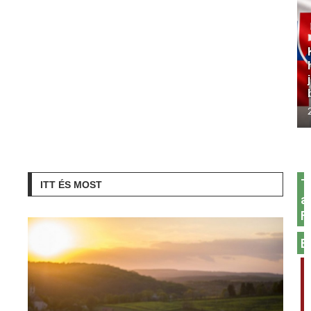
T
ITT ÉS MOST
a
F
E