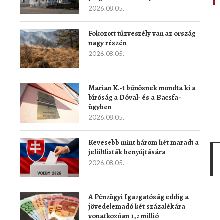
2026.08.05.
Fokozott tűzveszély van az ország
nagy részén
2026.08.05.
Marian K.-t bűnösnek mondta ki a
bíróság a Dóval- és a Bacsfa-
ügyben
2026.08.05.
Kevesebb mint három hét maradt a
jelöltlisták benyújtására
2026.08.05.
A Pénzügyi Igazgatóság eddig a
jövedelemadó két százalékára
vonatkozóan 1,2 millió