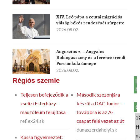
XIV. Leó pápa a ceutai migrációs
válság békés rendezését sürgette
2026.08.02.
Augusztus 2. – Angyalos
Boldogasszony és a ferencesrendi
Porciunkula ünnepe
2026.08.02.
Régiós szemle
In
m
Teljesen befejeződik a
Második szezonjára
zselízi Esterházy-
készül a DAC Junior –
O
mauzóleum felújítása
továbbra is az A-
1
reflex24.sk
csapat felé vezet az út
H
dunaszerdahelyi.sk
n
Kassa figyelmeztet: