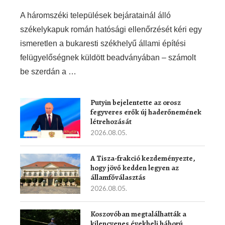
A háromszéki települések bejáratainál álló
székelykapuk román hatósági ellenőrzését kéri egy
ismeretlen a bukaresti székhelyű állami építési
felügyelőségnek küldött beadványában – számolt
be szerdán a …
Putyin bejelentette az orosz
fegyveres erők új haderőnemének
létrehozását
2026.08.05.
A Tisza-frakció kezdeményezte,
hogy jövő kedden legyen az
államfőválasztás
2026.08.05.
Koszovóban megtalálhatták a
kilencvenes évekbeli háború