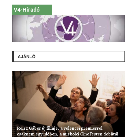
V4-Híradó
AJÁNLÓ
Reisz Gábor új filmje, a velencei premierrel
csaknem egy időben, a miskolci CineFesten debütál