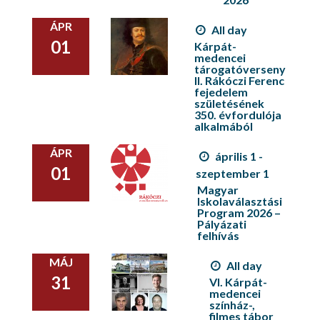
ÁPR
All day
01
Kárpát-
medencei
tárogatóverseny
II. Rákóczi Ferenc
fejedelem
születésének
350. évfordulója
alkalmából
ÁPR
április 1 -
01
szeptember 1
Magyar
Iskolaválasztási
Program 2026 –
Pályázati
felhívás
MÁJ
All day
31
VI. Kárpát-
medencei
színház-,
filmes tábor