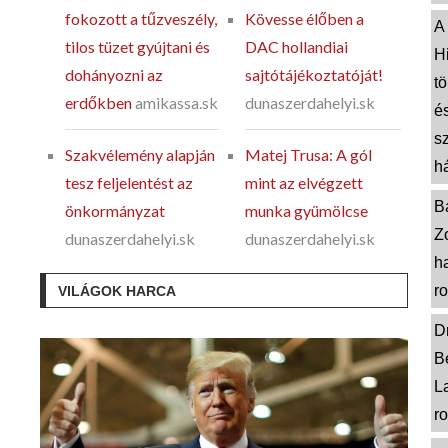
fokozott a tűzveszély,
Kövesse élőben a
A
tilos tüzet gyújtani és
DAC hollandiai
H
dohányozni az
sajtótájékoztatóját!
tö
erdőkben
amikassa.sk
dunaszerdahelyi.sk
é
sz
Szakvélemény alapján
Matej Trusa: A gól
há
tesz feljelentést az
mint az elvégzett
B
önkormányzat
munka gyümölcse
Z
dunaszerdahelyi.sk
dunaszerdahelyi.sk
h
r
VILÁGOK HARCA
Dr
B
L
r