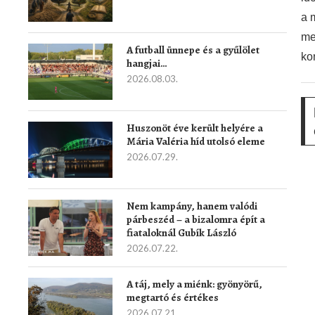
a 
me
A futball ünnepe és a gyűlölet
ko
hangjai…
2026.08.03.
Huszonöt éve került helyére a
Mária Valéria híd utolsó eleme
2026.07.29.
Nem kampány, hanem valódi
párbeszéd – a bizalomra épít a
fiataloknál Gubík László
2026.07.22.
A táj, mely a miénk: gyönyörű,
megtartó és értékes
2026.07.21.