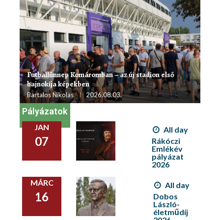
Futballünnep Komáromban – az új stadion első
bajnokija képekben
Bartalos Nikolas
2026.08.03.
Pályázatok
JAN
All day
07
Rákóczi
Emlékév
pályázat
2026
MÁRC
All day
16
Dobos
László-
életműdíj
2026