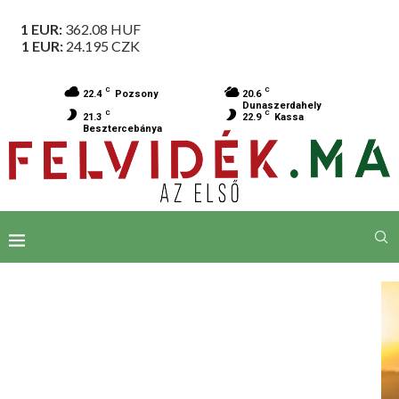
1 EUR:
362.08
HUF
1 EUR:
24.195
CZK
C
C
22.4
Pozsony
20.6
Dunaszerdahely
C
C
21.3
22.9
Kassa
Besztercebánya