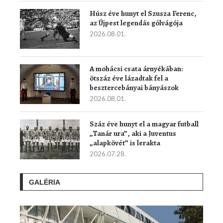
Húsz éve hunyt el Szusza Ferenc,
az Újpest legendás gólvágója
2026.08.01.
A mohácsi csata árnyékában:
ötszáz éve lázadtak fel a
besztercebányai bányászok
2026.08.01.
Száz éve hunyt el a magyar futball
„Tanár ura”, aki a Juventus
„alapkövét” is lerakta
2026.07.28.
GALÉRIA