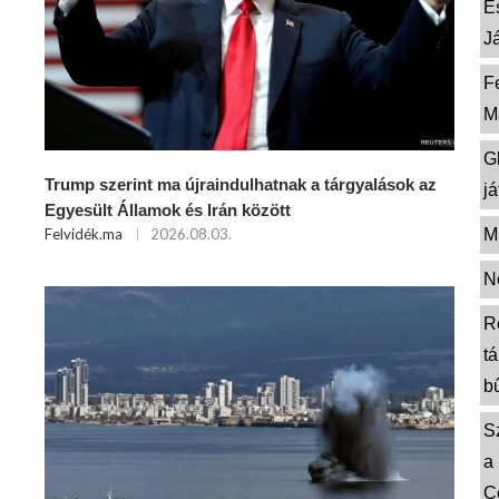
E
J
F
M
G
Trump szerint ma újraindulhatnak a tárgyalások az
j
Egyesült Államok és Irán között
M
Felvidék.ma
2026.08.03.
N
R
t
b
S
a
C