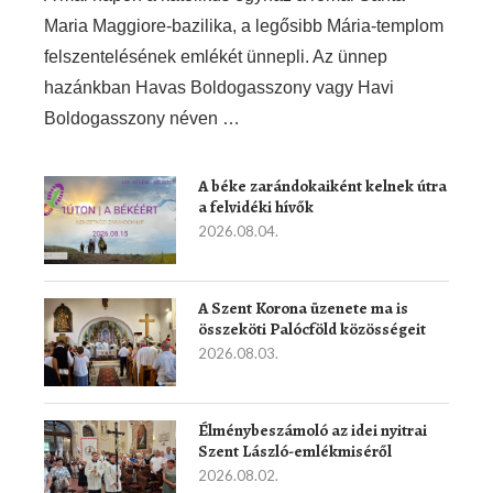
Maria Maggiore-bazilika, a legősibb Mária-templom
felszentelésének emlékét ünnepli. Az ünnep
hazánkban Havas Boldogasszony vagy Havi
Boldogasszony néven …
A béke zarándokaiként kelnek útra
a felvidéki hívők
2026.08.04.
A Szent Korona üzenete ma is
összeköti Palócföld közösségeit
2026.08.03.
Élménybeszámoló az idei nyitrai
Szent László-emlékmiséről
2026.08.02.