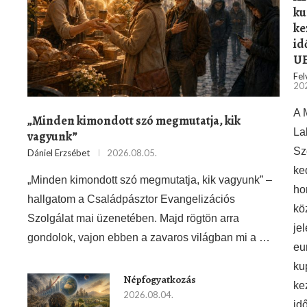
ku
ke
id
UE
Fel
202
A 
„Minden kimondott szó megmutatja, kik
La
vagyunk”
Sz
Dániel Erzsébet
2026.08.05.
ke
„Minden kimondott szó megmutatja, kik vagyunk” –
ho
hallgatom a Családpásztor Evangelizációs
kö
Szolgálat mai üzenetében. Majd rögtön arra
je
gondolok, vajon ebben a zavaros világban mi a …
eu
ku
Népfogyatkozás
ke
2026.08.04.
id