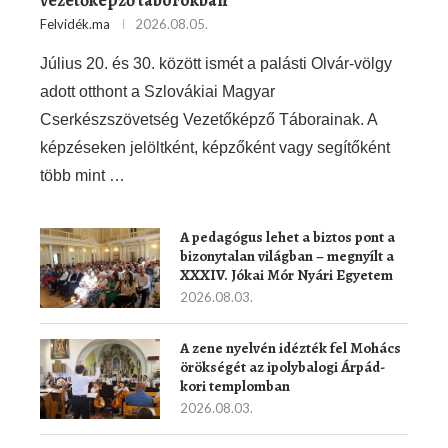
vezetőképző táborokban
Felvidék.ma
2026.08.05.
Július 20. és 30. között ismét a palásti Olvár-völgy
adott otthont a Szlovákiai Magyar
Cserkészszövetség Vezetőképző Táborainak. A
képzéseken jelöltként, képzőként vagy segítőként
több mint …
A pedagógus lehet a biztos pont a
bizonytalan világban – megnyílt a
XXXIV. Jókai Mór Nyári Egyetem
2026.08.03.
A zene nyelvén idézték fel Mohács
örökségét az ipolybalogi Árpád-
kori templomban
2026.08.03.