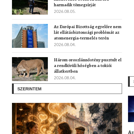
harmadik tömegsírját
2026.08.05.
Az Európai Bizottság egyelőre nem
lát ellátásbiztonsági problémát az
atomenergia-termelés terén
2026.08.04.
Három oroszlánnőstény pusztult el
a rendkívüli hőségben a tokiói
állatkertben
2026.08.04.
SZERINTEM
Az