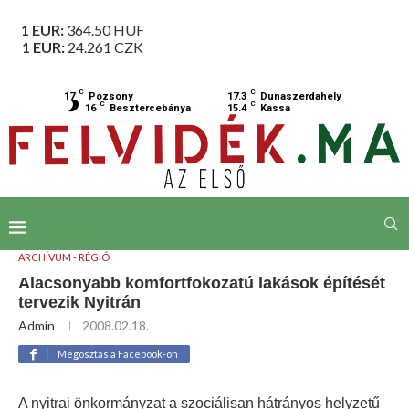
1 EUR:
364.50
HUF
1 EUR:
24.261
CZK
C
C
17
Pozsony
17.3
Dunaszerdahely
C
C
16
Besztercebánya
15.4
Kassa
ARCHÍVUM - RÉGIÓ
Alacsonyabb komfortfokozatú lakások építését
tervezik Nyitrán
Admin
2008.02.18.
Megosztás a Facebook-on
A nyitrai önkormányzat a szociálisan hátrányos helyzetű