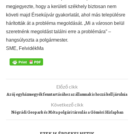
megjegyezte, hogy a kerületi székhely biztosan nem
követi majd Érsekújvár gyakorlatát, ahol más településre
hárították át a probléma megoldását. „Mi a városon belül
szeretnénk megoldást találni erre a problémára” –
hangsúlyozta a polgármester.
SME, FelvidékMa
Előző cikk
Az új egyházmegyék fenntartásához az államnak is hozzá kell járulnia
Következő cikk
Nógrádi Geopark és Méta polgári társulás a Gömöri Hírlapban