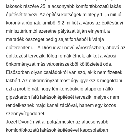
lakosok részére 25, alacsonyabb komfortfokozatú lakás
építését tervezi. Az építési költségek mintegy 11,5 millió
koronára rúgnak, amiből 9,2 milliót a város az építésügyi
minisztériumtól szeretne pályázat útján elnyerni, a
maradék összeget pedig saját forrásból kívánja
előteremteni. .
A Diósudvar nevű városrészben, ahová az
építkezést tervezik, főleg romák élnek, akiket a városi
önkormányzat más városrészekből költöztetett oda.
Elsősorban olyan családokról van szó, akik nem fizettek
lakbért. Az önkormányzat most úgy igyekszik megoldani
ezt a problémát, hogy fémkonstrukció alapokon álló
gipszkarton falú lakások építését tervezik, melyek nem
rendelkeznek majd kanalizációval, hanem egy közös
szennyvízgödörrel.
Jozef Dvonč nyitrai polgármester az alacsonyabb
komfortfokozatú lakások építésével kapcsolatban