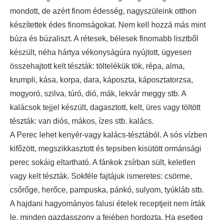
mondott, de azért finom édesség, nagyszüleink otthon
készítettek édes finomságokat. Nem kell hozzá más mint
búza és búzaliszt. A rétesek, bélesek finomabb lisztből
készült, néha hártya vékonyságúra nyújtott, ügyesen
összehajtott kelt tészták: töltelékük tök, répa, alma,
krumpli, kása, korpa, dara, káposzta, káposztatorzsa,
mogyoró, szilva, túró, dió, mák, lekvár meggy stb. A
kalácsok tejjel készült, dagasztott, kelt, üres vagy töltött
tészták: van diós, mákos, ízes stb. kalács.
A Perec lehet kenyér-vagy kalács-tésztából. A sós vízben
kifőzött, megszikkasztott és tepsiben kisütött ormánsági
perec sokáig eltartható. A fánkok zsírban sült, keletlen
vagy kelt tészták. Sokféle fajtájuk ismeretes: csörme,
csőrőge, herőce, pampuska, pánkó, sulyom, tyúkláb stb.
A hajdani hagyományos falusi ételek receptjeit nem írták
le, minden gazdasszony a fejében hordozta. Ha esetleg