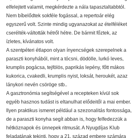
elfelejtett valamit, megkérdezte a nála tapasztaltabbtól.
Nem bíbelődtek sokféle fogással, a repertoár elég
egyszerű volt. Szinte mindig ugyanazokat az ételféléket
cserélték-váltották hétről hétre. De bármit főztek, az
ízletes, kívánatos volt.
A szentpéteri étlapon olyan ínyencségek szerepelnek a
paraszti konyhából, mint a tócsni, dödölle, lurkó leves,
krumplis pogácsa, tejfölös, paprikás lepény, főtt mákos
kukorica, cvakedli, krumplis nyist, loksát, heroukét, azaz
lánykori nevén csöröge stb..
A gasztronómia segítségével a recepteken kívül sok
egyéb hasznos tudást is eltanulhat elődeitől a mai ember.
Ilyen praktikus ismeret például a szezonalitás fontossága,
de a paraszti konyha segít abban is, hogy felfedezzük a
hétköznapok és ünnepek ritmusát. A Nyugdíjas Klub
feladatának tekinti, hogy a 21. század embere számára