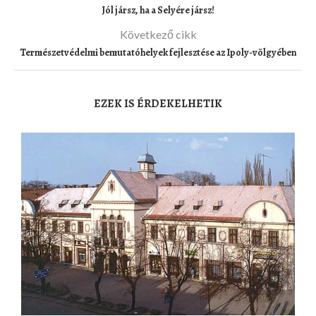
Jól jársz, ha a Selyére jársz!
Következő cikk
Természetvédelmi bemutatóhelyek fejlesztése az Ipoly-völgyében
EZEK IS ÉRDEKELHETIK