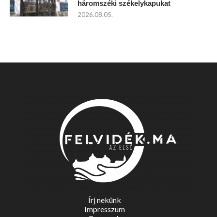
háromszéki székelykapukat
2026.08.05.
Írj nekünk
Impresszum