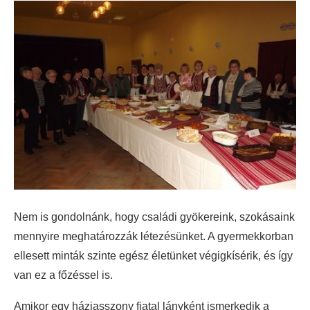
Nem is gondolnánk, hogy családi gyökereink, szokásaink
mennyire meghatározzák létezésünket. A gyermekkorban
ellesett minták szinte egész életünket végigkísérik, és így
van ez a főzéssel is.
Amikor egy háziasszony fiatal lányként ismerkedik a