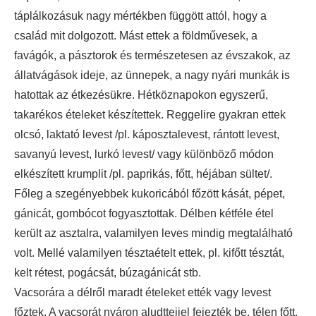
táplálkozásuk nagy mértékben függött attól, hogy a
család mit dolgozott. Mást ettek a földművesek, a
favágók, a pásztorok és természetesen az évszakok, az
állatvágások ideje, az ünnepek, a nagy nyári munkák is
hatottak az étkezésükre. Hétköznapokon egyszerű,
takarékos ételeket készítettek. Reggelire gyakran ettek
olcsó, laktató levest /pl. káposztalevest, rántott levest,
savanyú levest, lurkó levest/ vagy különböző módon
elkészített krumplit /pl. paprikás, főtt, héjában sültet/.
Főleg a szegényebbek kukoricából főzött kását, pépet,
gánicát, gombócot fogyasztottak. Délben kétféle étel
került az asztalra, valamilyen leves mindig megtalálható
volt. Mellé valamilyen tésztaételt ettek, pl. kifőtt tésztát,
kelt rétest, pogácsát, búzagánicát stb.
Vacsorára a délről maradt ételeket ették vagy levest
főztek. A vacsorát nyáron aludttejjel fejezték be, télen főtt,