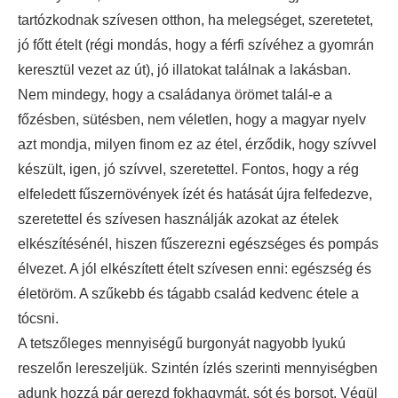
tartózkodnak szívesen otthon, ha melegséget, szeretetet,
jó főtt ételt (régi mondás, hogy a férfi szívéhez a gyomrán
keresztül vezet az út), jó illatokat találnak a lakásban.
Nem mindegy, hogy a családanya örömet talál-e a
főzésben, sütésben, nem véletlen, hogy a magyar nyelv
azt mondja, milyen finom ez az étel, érződik, hogy szívvel
készült, igen, jó szívvel, szeretettel. Fontos, hogy a rég
elfeledett fűszernövények ízét és hatását újra felfedezve,
szeretettel és szívesen használják azokat az ételek
elkészítésénél, hiszen fűszerezni egészséges és pompás
élvezet. A jól elkészített ételt szívesen enni: egészség és
életöröm. A szűkebb és tágabb család kedvenc étele a
tócsni.
A tetszőleges mennyiségű burgonyát nagyobb lyukú
reszelőn lereszeljük. Szintén ízlés szerinti mennyiségben
adunk hozzá pár gerezd fokhagymát, sót és borsot. Végül