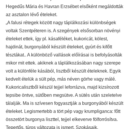
Hegedűs Mária és Havran Erzsébet elsőként megáldották
az asztalon lévő ételeket.
„A falusi rétegek között nagy táplálkozási különbségek
voltak Szentpéteren is. A szegények elsősorban növényi
ételeket ettek, így pl. kásaféléket, kukoricát, kölest,
hajdinát, burgonyából készült ételeket, gyúrt és kifőtt
tésztákat.. A különböző vallások előírásai is befolyásolták
mikor mit ettek. akiknek a táplálkozásában nagy szerepe
volt a különféle kásából, lisztből készült ételeknek. Egyik
kedvelt ételük a sült pép, más néven görhe vagy málé.
Kukoricalisztből készül tejjel leforrázva, majd kizsírozott
tepsibe öntve, sütőben megsütve. A sütés után szeletelve
tálalják. Ma is szívesen fogyasztják a burgonyából készült
ételeket. Legismertebb a tört pép vagy krumpliganca: főtt
összetört burgonya liszttel, tejjel elkeverve fölforrósítva.
Tepertős, túros változata is ismert. Szokásaik,