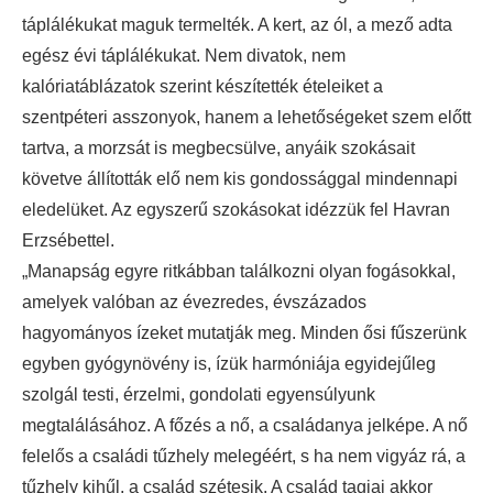
táplálékukat maguk termelték. A kert, az ól, a mező adta
egész évi táplálékukat. Nem divatok, nem
kalóriatáblázatok szerint készítették ételeiket a
szentpéteri asszonyok, hanem a lehetőségeket szem előtt
tartva, a morzsát is megbecsülve, anyáik szokásait
követve állították elő nem kis gondossággal mindennapi
eledelüket. Az egyszerű szokásokat idézzük fel Havran
Erzsébettel.
„Manapság egyre ritkábban találkozni olyan fogásokkal,
amelyek valóban az évezredes, évszázados
hagyományos ízeket mutatják meg. Minden ősi fűszerünk
egyben gyógynövény is, ízük harmóniája egyidejűleg
szolgál testi, érzelmi, gondolati egyensúlyunk
megtalálásához. A főzés a nő, a családanya jelképe. A nő
felelős a családi tűzhely melegéért, s ha nem vigyáz rá, a
tűzhely kihűl, a család szétesik. A család tagjai akkor