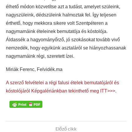
élhető módon közvetítse azt a tudást, amelyet szüleink,
nagyszüleink, dédszüleink halmoztak fel. Így teljesen
érthető, hogy mekkora sikere volt Szentpéteren a
nagymamáink ételeinek bemutatója és kóstolója.
Áldassék a hagyományőrző, jó szokásokat tovább vivő
nemzedék, hogy egyikünk asztaláról se hiányozhassanak
nagymamáink régi, szeretett ízei.
Miriák Ferenc, Felvidék.ma
A szerző felvételei a régi falusi ételek bemutatójáról és
kóstolójáról Képgalériánkban tekinthető meg ITT>>>
.
Előző cikk