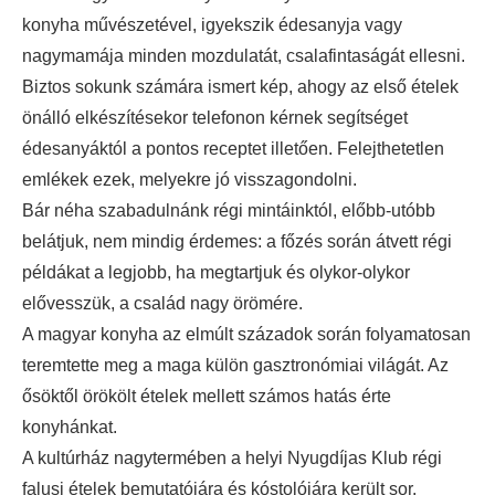
konyha művészetével, igyekszik édesanyja vagy
nagymamája minden mozdulatát, csalafintaságát ellesni.
Biztos sokunk számára ismert kép, ahogy az első ételek
önálló elkészítésekor telefonon kérnek segítséget
édesanyáktól a pontos receptet illetően. Felejthetetlen
emlékek ezek, melyekre jó visszagondolni.
Bár néha szabadulnánk régi mintáinktól, előbb-utóbb
belátjuk, nem mindig érdemes: a főzés során átvett régi
példákat a legjobb, ha megtartjuk és olykor-olykor
elővesszük, a család nagy örömére.
A magyar konyha az elmúlt századok során folyamatosan
teremtette meg a maga külön gasztronómiai világát. Az
ősöktől örökölt ételek mellett számos hatás érte
konyhánkat.
A kultúrház nagytermében a helyi Nyugdíjas Klub régi
falusi ételek bemutatójára és kóstolójára került sor.