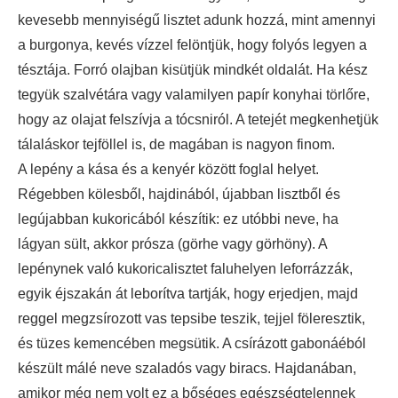
kevesebb mennyiségű lisztet adunk hozzá, mint amennyi
a burgonya, kevés vízzel felöntjük, hogy folyós legyen a
tésztája. Forró olajban kisütjük mindkét oldalát. Ha kész
tegyük szalvétára vagy valamilyen papír konyhai törlőre,
hogy az olajat felszívja a tócsniról. A tetejét megkenhetjük
tálaláskor tejföllel is, de magában is nagyon finom.
A lepény a kása és a kenyér között foglal helyet.
Régebben kölesből, hajdinából, újabban lisztből és
legújabban kukoricából készítik: ez utóbbi neve, ha
lágyan sült, akkor prósza (görhe vagy görhöny). A
lepénynek való kukoricalisztet faluhelyen leforrázzák,
egyik éjszakán át leborítva tartják, hogy erjedjen, majd
reggel megzsírozott vas tepsibe teszik, tejjel föleresztik,
és tüzes kemencében megsütik. A csírázott gabonáéból
készült málé neve szaladós vagy biracs. Hajdanában,
amikor még nem volt ez a bőséges egészségtelennek