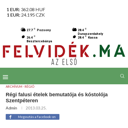
1 EUR:
362.08
HUF
1 EUR:
24.195
CZK
C
C
27.7
Pozsony
28.4
Dunaszerdahely
C
C
26.4
28.4
Kassa
Besztercebánya
ARCHÍVUM - RÉGIÓ
Régi falusi ételek bemutatója és kóstolója
Szentpéteren
Admin
2013.03.25.
Megosztás a Facebook-on