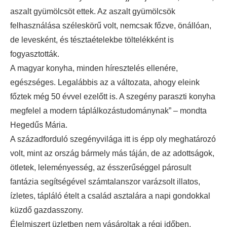
aszalt gyümölcsöt ettek. Az aszalt gyümölcsök
felhasználása széleskörű volt, nemcsak főzve, önállóan,
de levesként, és tésztaételekbe töltelékként is
fogyasztották.
A magyar konyha, minden híresztelés ellenére,
egészséges. Legalábbis az a változata, ahogy eleink
főztek még 50 évvel ezelőtt is. A szegény paraszti konyha
megfelel a modern táplálkozástudománynak” – mondta
Hegedűs Mária.
A századforduló szegényvilága itt is épp oly meghatározó
volt, mint az ország bármely más táján, de az adottságok,
ötletek, leleményesség, az ésszerűséggel párosult
fantázia segítségével számtalanszor varázsolt illatos,
ízletes, tápláló ételt a család asztalára a napi gondokkal
küzdő gazdasszony.
Élelmiszert üzletben nem vásároltak a régi időben,