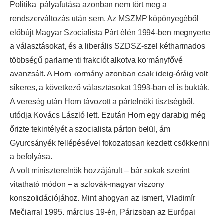
Politikai pályafutása azonban nem tört meg a
rendszerváltozás után sem. Az MSZMP köpönyegéből
előbújt Magyar Szocialista Párt élén 1994-ben megnyerte
a választásokat, és a liberális SZDSZ-szel kétharmados
többségű parlamenti frakciót alkotva kormányfővé
avanzsált. A Horn kormány azonban csak ideig-óráig volt
sikeres, a következő választásokat 1998-ban el is bukták.
A vereség után Horn távozott a pártelnöki tisztségből,
utódja Kovács László lett. Ezután Horn egy darabig még
őrizte tekintélyét a szocialista párton belül, ám
Gyurcsányék fellépésével fokozatosan kezdett csökkenni
a befolyása.
A volt miniszterelnök hozzájárult – bár sokak szerint
vitatható módon – a szlovák-magyar viszony
konszolidációjához. Mint ahogyan az ismert, Vladimír
Mečiarral 1995. március 19-én, Párizsban az Európai