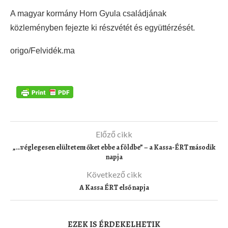
A magyar kormány Horn Gyula családjának
közleményben fejezte ki részvétét és együttérzését.
origo/Felvidék.ma
Előző cikk
„…véglegesen elültetem őket ebbe a földbe” – a Kassa-ÉRT második
napja
Következő cikk
A Kassa ÉRT első napja
EZEK IS ÉRDEKELHETIK