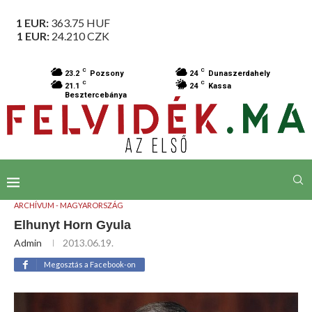
1 EUR:
363.75
HUF
1 EUR:
24.210
CZK
C
C
23.2
Pozsony
24
Dunaszerdahely
C
C
21.1
24
Kassa
Besztercebánya
ARCHÍVUM - MAGYARORSZÁG
Elhunyt Horn Gyula
Admin
2013.06.19.
Megosztás a Facebook-on