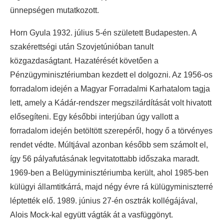
ünnepségen mutatkozott.
Horn Gyula 1932. július 5-én született Budapesten. A
szakérettségi után Szovjetúnióban tanult
közgazdaságtant. Hazatérését követően a
Pénzügyminisztériumban kezdett el dolgozni. Az 1956-os
forradalom idején a Magyar Forradalmi Karhatalom tagja
lett, amely a Kádár-rendszer megszilárdítását volt hivatott
elősegíteni. Egy későbbi interjúban úgy vallott a
forradalom idején betöltött szerepéről, hogy ő a törvényes
rendet védte. Múltjával azonban később sem számolt el,
így 56 pályafutásának legvitatottabb időszaka maradt.
1969-ben a Belügyminisztériumba került, ahol 1985-ben
külügyi államtitkárrá, majd négy évre rá külügyminiszterré
léptették elő. 1989. június 27-én osztrák kollégájával,
Alois Mock-kal együtt vágták át a vasfüggönyt.