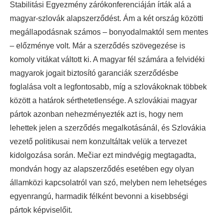
Stabilitási Egyezmény zárókonferenciáján írták alá a
magyar-szlovák alapszerződést. Ám a két ország közötti
megállapodásnak számos – bonyodalmaktól sem mentes
– előzménye volt. Már a szerződés szövegezése is
komoly vitákat váltott ki. A magyar fél számára a felvidéki
magyarok jogait biztosító garanciák szerződésbe
foglalása volt a legfontosabb, míg a szlovákoknak többek
között a határok sérthetetlensége. A szlovákiai magyar
pártok azonban nehezményezték azt is, hogy nem
lehettek jelen a szerződés megalkotásánál, és Szlovákia
vezető politikusai nem konzultáltak velük a tervezet
kidolgozása során. Mečiar ezt mindvégig megtagadta,
mondván hogy az alapszerződés esetében egy olyan
államközi kapcsolatról van szó, melyben nem lehetséges
egyenrangú, harmadik félként bevonni a kisebbségi
pártok képviselőit.