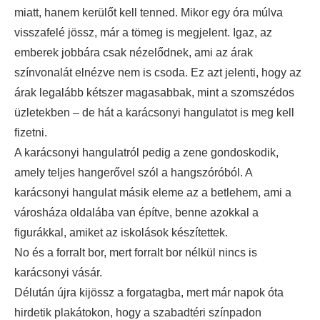
miatt, hanem kerülőt kell tenned. Mikor egy óra múlva
visszafelé jössz, már a tömeg is megjelent. Igaz, az
emberek jobbára csak nézelődnek, ami az árak
színvonalát elnézve nem is csoda. Ez azt jelenti, hogy az
árak legalább kétszer magasabbak, mint a szomszédos
üzletekben – de hát a karácsonyi hangulatot is meg kell
fizetni.
A karácsonyi hangulatról pedig a zene gondoskodik,
amely teljes hangerővel szól a hangszóróból. A
karácsonyi hangulat másik eleme az a betlehem, ami a
városháza oldalába van építve, benne azokkal a
figurákkal, amiket az iskolások készítettek.
No és a forralt bor, mert forralt bor nélkül nincs is
karácsonyi vásár.
Délután újra kijössz a forgatagba, mert már napok óta
hirdetik plakátokon, hogy a szabadtéri színpadon