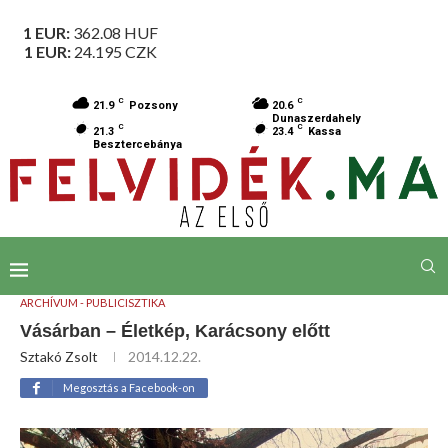
1 EUR:
362.08
HUF
1 EUR:
24.195
CZK
C
C
21.9
Pozsony
20.6
Dunaszerdahely
C
C
21.3
23.4
Kassa
Besztercebánya
ARCHÍVUM - PUBLICISZTIKA
Vásárban – Életkép, Karácsony előtt
Sztakó Zsolt
2014.12.22.
Megosztás a Facebook-on