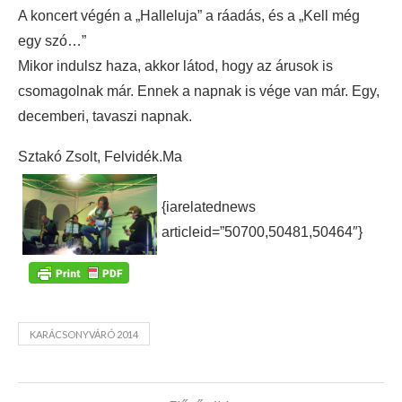
A koncert végén a „Halleluja” a ráadás, és a „Kell még
egy szó…”
Mikor indulsz haza, akkor látod, hogy az árusok is
csomagolnak már. Ennek a napnak is vége van már. Egy,
decemberi, tavaszi napnak.
Sztakó Zsolt, Felvidék.Ma
{iarelatednews
articleid=”50700,50481,50464″}
KARÁCSONYVÁRÓ 2014