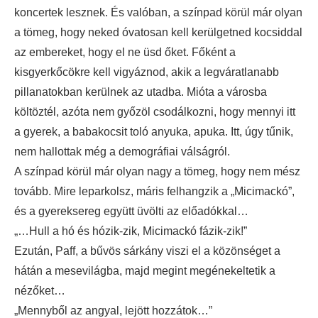
koncertek lesznek. És valóban, a színpad körül már olyan
a tömeg, hogy neked óvatosan kell kerülgetned kocsiddal
az embereket, hogy el ne üsd őket. Főként a
kisgyerkőcökre kell vigyáznod, akik a legváratlanabb
pillanatokban kerülnek az utadba. Mióta a városba
költöztél, azóta nem győzöl csodálkozni, hogy mennyi itt
a gyerek, a babakocsit toló anyuka, apuka. Itt, úgy tűnik,
nem hallottak még a demográfiai válságról.
A színpad körül már olyan nagy a tömeg, hogy nem mész
tovább. Mire leparkolsz, máris felhangzik a „Micimackó”,
és a gyereksereg együtt üvölti az előadókkal…
„…Hull a hó és hózik-zik, Micimackó fázik-zik!”
Ezután, Paff, a bűvös sárkány viszi el a közönséget a
hátán a mesevilágba, majd megint megénekeltetik a
nézőket…
„Mennyből az angyal, lejött hozzátok…”