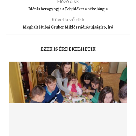
Előző cikk
Idén is beragyogja a Felvidéket a béke lángja
Következő cikk
Meghalt Hubai Gruber Miklós rádiós újságíró, író
EZEK IS ÉRDEKELHETIK