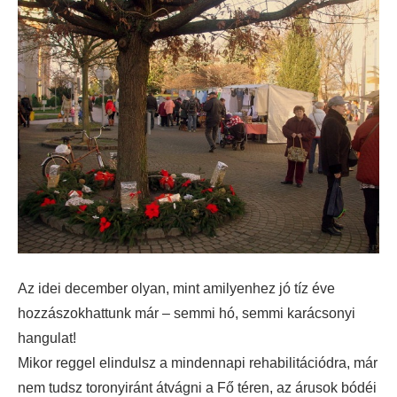
Az idei december olyan, mint amilyenhez jó tíz éve
hozzászokhattunk már – semmi hó, semmi karácsonyi
hangulat!
Mikor reggel elindulsz a mindennapi rehabilitációdra, már
nem tudsz toronyiránt átvágni a Fő téren, az árusok bódéi