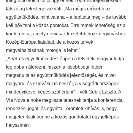
integráció volt a célja, így ennek 2004-es teljesülésétől
látszólag feleslegessé vált. „Ma mégis erősebb az
együttműködés, mint valaha – állapította meg – de tovább
kell bővíteni a közös pontokat. Erre remek lehetőség ez a
konferencia, amely nemcsak közelebb hozza egymáshoz
Közép-Európa fiataljait, de a közös tervek
megvalósításának motorja is lehet.”
„A V4-es együttműködést éppen a felvidéki magyar tudja
legjobban átérezni, hiszen a kisebbségi létben
megtanulta az együttműködés jelentőségét, és mivel
magyarul és szlovákul is beszél, a visegrádi országok
mindegyikével képes szót érteni” – véli Gubík László. A
Via Nova elnöke megtiszteltetésnek tartja a konferencia
rendezési jogát, és egyúttal „örömteli kihívás is, hogy
megjelenítsük benne a közös gondolatot egy jelképes
helyszínen”.