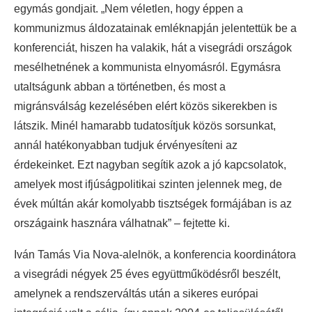
egymás gondjait. „Nem véletlen, hogy éppen a
kommunizmus áldozatainak emléknapján jelentettük be a
konferenciát, hiszen ha valakik, hát a visegrádi országok
mesélhetnének a kommunista elnyomásról. Egymásra
utaltságunk abban a történetben, és most a
migránsválság kezelésében elért közös sikerekben is
látszik. Minél hamarabb tudatosítjuk közös sorsunkat,
annál hatékonyabban tudjuk érvényesíteni az
érdekeinket. Ezt nagyban segítik azok a jó kapcsolatok,
amelyek most ifjúságpolitikai szinten jelennek meg, de
évek múltán akár komolyabb tisztségek formájában is az
országaink hasznára válhatnak” – fejtette ki.
Iván Tamás Via Nova-alelnök, a konferencia koordinátora
a visegrádi négyek 25 éves együttműködésről beszélt,
amelynek a rendszerváltás után a sikeres európai