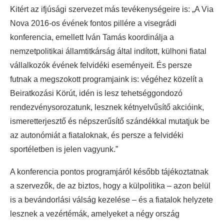
Kitért az ifjúsági szervezet más tevékenységeire is: „A Via
Nova 2016-os évének fontos pillére a visegrádi
konferencia, emellett Iván Tamás koordinálja a
nemzetpolitikai államtitkárság által indított, külhoni fiatal
vállalkozók évének felvidéki eseményeit. És persze
futnak a megszokott programjaink is: végéhez közelít a
Beiratkozási Körút, idén is lesz tehetséggondozó
rendezvénysorozatunk, lesznek kétnyelvűsítő akcióink,
ismeretterjesztő és népszerűsítő szándékkal mutatjuk be
az autonómiát a fiataloknak, és persze a felvidéki
sportéletben is jelen vagyunk.”
A konferencia pontos programjáról később tájékoztatnak
a szervezők, de az biztos, hogy a külpolitika – azon belül
is a bevándorlási válság kezelése – és a fiatalok helyzete
lesznek a vezértémák, amelyeket a négy ország