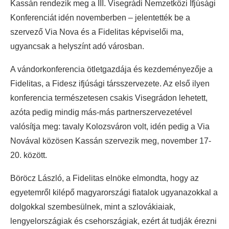
Kassán rendezik meg a III. Visegrádi Nemzetközi Ifjúsági
Konferenciát idén novemberben – jelentették be a
szervező Via Nova és a Fidelitas képviselői ma,
ugyancsak a helyszínt adó városban.
A vándorkonferencia ötletgazdája és kezdeményezője a
Fidelitas, a Fidesz ifjúsági társszervezete. Az első ilyen
konferencia természetesen csakis Visegrádon lehetett,
azóta pedig mindig más-más partnerszervezetével
valósítja meg: tavaly Kolozsváron volt, idén pedig a Via
Novával közösen Kassán szervezik meg, november 17-
20. között.
Böröcz László, a Fidelitas elnöke elmondta, hogy az
egyetemről kilépő magyarországi fiatalok ugyanazokkal a
dolgokkal szembesülnek, mint a szlovákiaiak,
lengyelországiak és csehországiak, ezért át tudják érezni