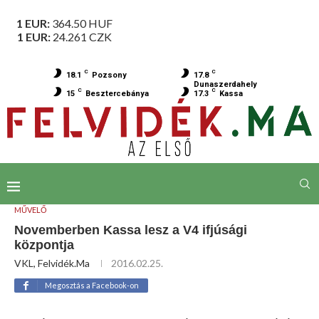
1 EUR:
364.50
HUF
1 EUR:
24.261
CZK
C
C
18.1
Pozsony
17.8
Dunaszerdahely
C
C
15
Besztercebánya
17.3
Kassa
MŰVELŐ
Novemberben Kassa lesz a V4 ifjúsági
központja
VKL, Felvidék.ma
2016.02.25.
Megosztás a Facebook-on