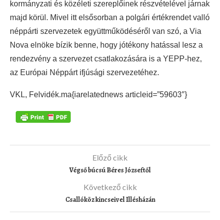
kormányzati és közéleti szereplőinek részvételével járnak
majd körül. Mivel itt elsősorban a polgári értékrendet valló
néppárti szervezetek együttműködéséről van szó, a Via
Nova elnöke bízik benne, hogy jótékony hatással lesz a
rendezvény a szervezet csatlakozására is a YEPP-hez,
az Európai Néppárt ifjúsági szervezetéhez.
VKL, Felvidék.ma{iarelatednews articleid=”59603″}
Előző cikk
Végső búcsú Béres Józseftől
Következő cikk
Csallóköz kincseivel Illésházán