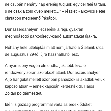
ne csupán néhány nap erejéig tudjunk egy cél felé tartani,
s ne csak a zöld gyep mellett…” – részlet Rajkovics Péter
címlapon megjelenő írásából.
Dunaszerdahelyen lecserélik a régi, gyakran
meghibásodó parkolójegy-kiadó automatákat újakra.
Néhány hete útfelújítás miatt nem járható a Štefánik utca,
de augusztus 29-től újra használható lesz.
A nyári idény végén elmondhatjuk, több kiváló
rendezvény során szórakozhattunk Dunaszerdahelyen.
A jó hangulat mellett azonban panaszok is akadtak velük
kapcsolatban – ennek kapcsán kérdezték dr. Hájos
Zoltán polgármestert.
Idén is gazdag programmal várta az érdeklődőket