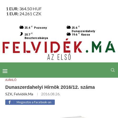
1 EUR:
364.50
HUF
1 EUR:
24.261
CZK
C
C
25.4
Pozsony
25.6
Dunaszerdahely
C
C
20.7
19.6
Kassa
Besztercebánya
AJÁNLÓ
Dunaszerdahelyi Hírnök 2016/12. száma
SZK, Felvidék.ma
2016.08.26.
Megosztás a Facebook-on