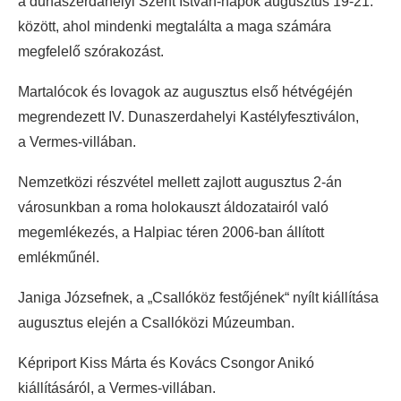
a dunaszerdahelyi Szent István-napok augusztus 19-21.
között, ahol mindenki megtalálta a maga számára
megfelelő szórakozást.
Martalócok és lovagok az augusztus első hétvégéjén
megrendezett IV. Dunaszerdahelyi Kastélyfesztiválon,
a Vermes-villában.
Nemzetközi részvétel mellett zajlott augusztus 2-án
városunkban a roma holokauszt áldozatairól való
megemlékezés, a Halpiac téren 2006-ban állított
emlékműnél.
Janiga Józsefnek, a „Csallóköz festőjének“ nyílt kiállítása
augusztus elején a Csallóközi Múzeumban.
Képriport Kiss Márta és Kovács Csongor Anikó
kiállításáról, a Vermes-villában.