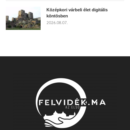
Középkori várbeli élet digitális
köntösben
2026.08.07.