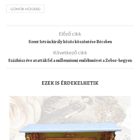
GÖMÖR-NÓGRÁD
Előző cikk
Szent István király közös köszöntése Bécsben
Következő cikk
Százhúsz éve avatták fel a millenniumi emlékművet a Zobor-hegyen
EZEK IS ÉRDEKELHETIK