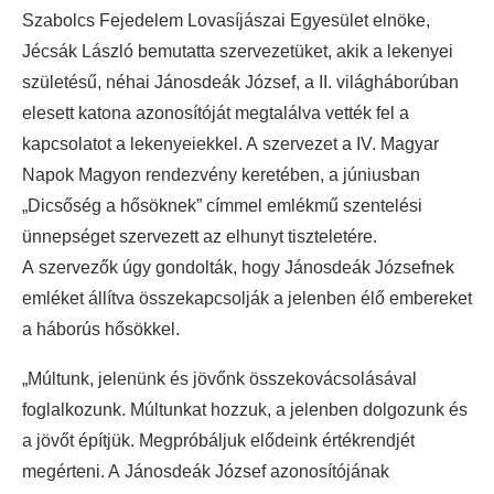
Szabolcs Fejedelem Lovasíjászai Egyesület elnöke,
Jécsák László bemutatta szervezetüket, akik a lekenyei
születésű, néhai Jánosdeák József, a II. világháborúban
elesett katona azonosítóját megtalálva vették fel a
kapcsolatot a lekenyeiekkel. A szervezet a IV. Magyar
Napok Magyon rendezvény keretében, a júniusban
„Dicsőség a hősöknek” címmel emlékmű szentelési
ünnepséget szervezett az elhunyt tiszteletére.
A szervezők úgy gondolták, hogy Jánosdeák Józsefnek
emléket állítva összekapcsolják a jelenben élő embereket
a háborús hősökkel.
„Múltunk, jelenünk és jövőnk összekovácsolásával
foglalkozunk. Múltunkat hozzuk, a jelenben dolgozunk és
a jövőt építjük. Megpróbáljuk elődeink értékrendjét
megérteni. A Jánosdeák József azonosítójának