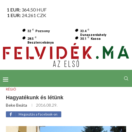
1 EUR:
364.50
HUF
1 EUR:
24.261
CZK
C
C
32
Pozsony
33.4
Dunaszerdahely
C
C
28.5
30.1
Kassa
Besztercebánya
RÉGIÓ
Hagyatékunk és létünk
Beke Beáta
2016.08.29.
Megosztás a Facebook-on