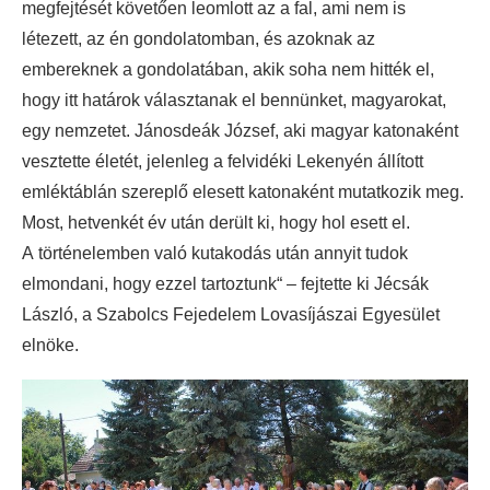
megfejtését követően leomlott az a fal, ami nem is
létezett, az én gondolatomban, és azoknak az
embereknek a gondolatában, akik soha nem hitték el,
hogy itt határok választanak el bennünket, magyarokat,
egy nemzetet. Jánosdeák József, aki magyar katonaként
vesztette életét, jelenleg a felvidéki Lekenyén állított
emléktáblán szereplő elesett katonaként mutatkozik meg.
Most, hetvenkét év után derült ki, hogy hol esett el.
A történelemben való kutakodás után annyit tudok
elmondani, hogy ezzel tartoztunk“ – fejtette ki Jécsák
László, a Szabolcs Fejedelem Lovasíjászai Egyesület
elnöke.