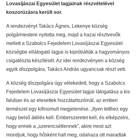
Lovasíjászai Egyesület tagjainak részvételével
koszorúzásra került sor.
A rendezvényt Takács Ágnes, Lekenye község
polgármestere nyitotta meg, majd a hazai résztvevők
mellett a Szabolcs Fejedelem Lovasíjászai Egyesület
községbe ellátogató tagjai is kipróbálták a hagyományos
csigatészta készítését. Az idei rendezvényen a község
egyik díszpolgára, Takács András ugyancsak részt vett.
A község díszpolgára úgy vélekedett, hogy a Szabolcs
Fejedelem Lovasíjászai Egyesület tagjai látogatása a kis
faluban és az elesettek hozzátartozóinál, az emberi
természet egy kifinomult megjelenése. „Ilyen tetthez egy
nagy belső átélés kell. Emberszeretet kell, és elképzelni,
hogy ennek a „szerencsétlennek”, akire most azt
mondjuk, hogy hősként halt meg, odahaza ott maradtak