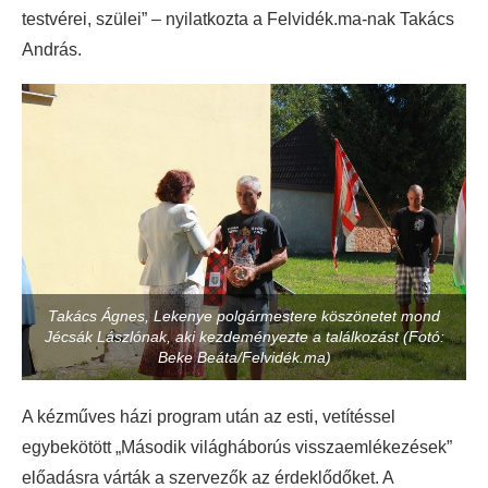
testvérei, szülei” – nyilatkozta a Felvidék.ma-nak Takács
András.
Takács Ágnes, Lekenye polgármestere köszönetet mond
Jécsák Lászlónak, aki kezdeményezte a találkozást (Fotó:
Beke Beáta/Felvidék.ma)
A kézműves házi program után az esti, vetítéssel
egybekötött „Második világháborús visszaemlékezések”
előadásra várták a szervezők az érdeklődőket. A