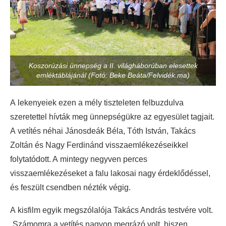
Koszorúzási ünnepség a II. világháborúban elesettek
emléktáblájánál (Fotó: Beke Beáta/Felvidék.ma)
A lekenyeiek ezen a mély tiszteleten felbuzdulva
szeretettel hívták meg ünnepségükre az egyesület tagjait.
A vetítés néhai Jánosdeák Béla, Tóth István, Takács
Zoltán és Nagy Ferdinánd visszaemlékezéseikkel
folytatódott. A mintegy negyven perces
visszaemlékezéseket a falu lakosai nagy érdeklődéssel,
és feszült csendben nézték végig.
A kisfilm egyik megszólalója Takács András testvére volt.
„Számomra a vetítés nagyon megrázó volt, hiszen