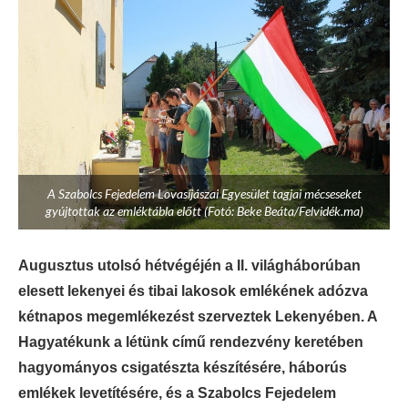
A Szabolcs Fejedelem Lovasíjászai Egyesület tagjai mécseseket
gyújtottak az emléktábla előtt (Fotó: Beke Beáta/Felvidék.ma)
Augusztus utolsó hétvégéjén a II. világháborúban
elesett lekenyei és tibai lakosok emlékének adózva
kétnapos megemlékezést szerveztek Lekenyében. A
Hagyatékunk a létünk című rendezvény keretében
hagyományos csigatészta készítésére, háborús
emlékek levetítésére, és a Szabolcs Fejedelem