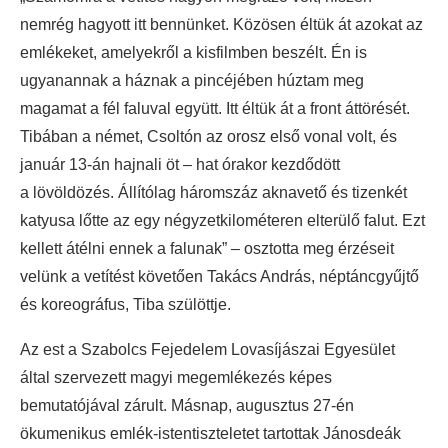
nemrég hagyott itt bennünket. Közösen éltük át azokat az
emlékeket, amelyekről a kisfilmben beszélt. Én is
ugyanannak a háznak a pincéjében húztam meg
magamat a fél faluval együtt. Itt éltük át a front áttörését.
Tibában a német, Csoltón az orosz első vonal volt, és
január 13-án hajnali öt – hat órakor kezdődött
a lövöldözés. Állítólag háromszáz aknavető és tizenkét
katyusa lőtte az egy négyzetkilométeren elterülő falut. Ezt
kellett átélni ennek a falunak” – osztotta meg érzéseit
velünk a vetítést követően Takács András, néptáncgyűjtő
és koreográfus, Tiba szülöttje.
Az est a Szabolcs Fejedelem Lovasíjászai Egyesület
által szervezett magyi megemlékezés képes
bemutatójával zárult. Másnap, augusztus 27-én
ökumenikus emlék-istentiszteletet tartottak Jánosdeák