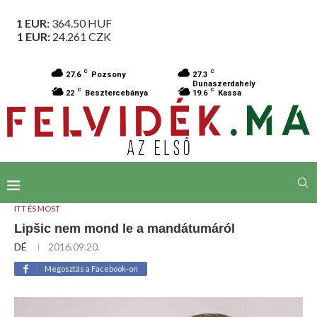
1 EUR:
364.50
HUF
1 EUR:
24.261
CZK
C
C
27.6
Pozsony
27.3
Dunaszerdahely
C
C
22
Besztercebánya
19.6
Kassa
ITT ÉS MOST
Lipšic nem mond le a mandátumáról
DÉ
2016.09.20.
Megosztás a Facebook-on