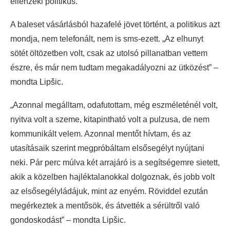
ellenzéki politikus.
A baleset vásárlásból hazafelé jövet történt, a politikus azt
mondja, nem telefonált, nem is sms-ezett. „Az elhunyt
sötét öltözetben volt, csak az utolsó pillanatban vettem
észre, és már nem tudtam megakadályozni az ütközést” –
mondta Lipšic.
„Azonnal megálltam, odafutottam, még eszméleténél volt,
nyitva volt a szeme, kitapintható volt a pulzusa, de nem
kommunikált velem. Azonnal mentőt hívtam, és az
utasításaik szerint megpróbáltam elsősegélyt nyújtani
neki. Pár perc múlva két arrajáró is a segítségemre sietett,
akik a közelben hajléktalanokkal dolgoznak, és jobb volt
az elsősegélyládájuk, mint az enyém. Röviddel ezután
megérkeztek a mentősök, és átvették a sérültről való
gondoskodást” – mondta Lipšic.