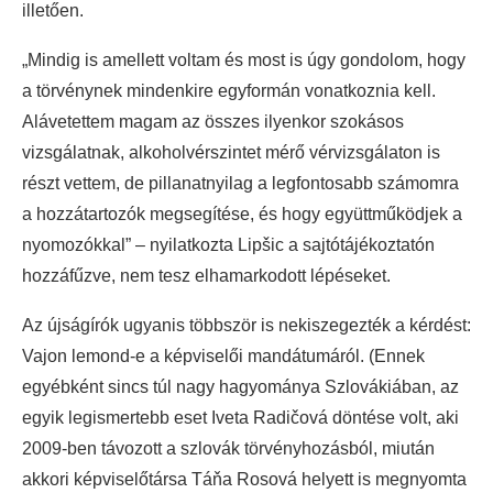
illetően.
„Mindig is amellett voltam és most is úgy gondolom, hogy
a törvénynek mindenkire egyformán vonatkoznia kell.
Alávetettem magam az összes ilyenkor szokásos
vizsgálatnak, alkoholvérszintet mérő vérvizsgálaton is
részt vettem, de pillanatnyilag a legfontosabb számomra
a hozzátartozók megsegítése, és hogy együttműködjek a
nyomozókkal” – nyilatkozta Lipšic a sajtótájékoztatón
hozzáfűzve, nem tesz elhamarkodott lépéseket.
Az újságírók ugyanis többször is nekiszegezték a kérdést:
Vajon lemond-e a képviselői mandátumáról. (Ennek
egyébként sincs túl nagy hagyománya Szlovákiában, az
egyik legismertebb eset Iveta Radičová döntése volt, aki
2009-ben távozott a szlovák törvényhozásból, miután
akkori képviselőtársa Táňa Rosová helyett is megnyomta