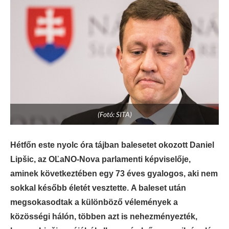
(Fotó: SITA)
Hétfőn este nyolc óra tájban balesetet okozott Daniel
Lipšic, az OĽaNO-Nova parlamenti képviselője,
aminek következtében egy 73 éves gyalogos, aki nem
sokkal később életét vesztette.
A baleset után
megsokasodtak a különböző vélemények a
közösségi hálón, többen azt is nehezményezték,