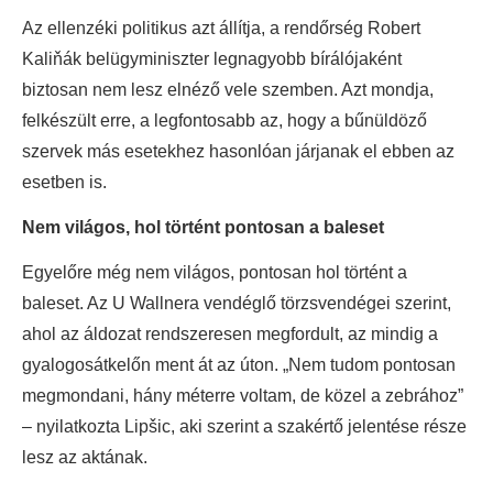
Az ellenzéki politikus azt állítja, a rendőrség Robert
Kaliňák belügyminiszter legnagyobb bírálójaként
biztosan nem lesz elnéző vele szemben. Azt mondja,
felkészült erre, a legfontosabb az, hogy a bűnüldöző
szervek más esetekhez hasonlóan járjanak el ebben az
esetben is.
Nem világos, hol történt pontosan a baleset
Egyelőre még nem világos, pontosan hol történt a
baleset. Az U Wallnera vendéglő törzsvendégei szerint,
ahol az áldozat rendszeresen megfordult, az mindig a
gyalogosátkelőn ment át az úton. „Nem tudom pontosan
megmondani, hány méterre voltam, de közel a zebrához”
– nyilatkozta Lipšic, aki szerint a szakértő jelentése része
lesz az aktának.