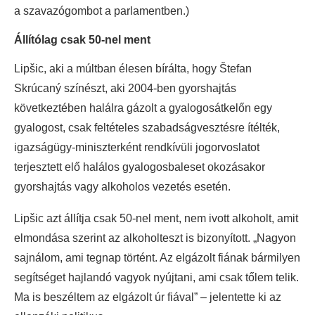
a szavazógombot a parlamentben.)
Állítólag csak 50-nel ment
Lipšic, aki a múltban élesen bírálta, hogy Štefan
Skrúcaný színészt, aki 2004-ben gyorshajtás
következtében halálra gázolt a gyalogosátkelőn egy
gyalogost, csak feltételes szabadságvesztésre ítélték,
igazságügy-miniszterként rendkívüli jogorvoslatot
terjesztett elő halálos gyalogosbaleset okozásakor
gyorshajtás vagy alkoholos vezetés esetén.
Lipšic azt állítja csak 50-nel ment, nem ivott alkoholt, amit
elmondása szerint az alkoholteszt is bizonyított. „Nagyon
sajnálom, ami tegnap történt. Az elgázolt fiának bármilyen
segítséget hajlandó vagyok nyújtani, ami csak tőlem telik.
Ma is beszéltem az elgázolt úr fiával” – jelentette ki az