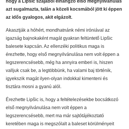
hogy a Lipšic szájából elhangzó első megnyilvánulás
azt sugalmazta, talán a közeli kocsmából jött ki éppen
az idős gyalogos, akit elgázolt.
Akasztják a hóhért, mondhatnánk némi iróniával az
igazság bajnokaként magát gyakran feltüntető Lipšic
balesete kapcsán. Az ellenzéki politikus maga is
érezhette, hogy első megnyilvánulása nem volt éppen a
legszerencsésebb, még ha annyira emberi is, hiszen
valljuk csak be, a legtöbbünk, ha valami baj történik,
igyekszik magát ilyen-olyan indokkal kimenteni és
tisztára mosni a gyanú alól.
Érezhette Lipšic is, hogy a feltételezésekbe bocsátkozó
első megnyilvánulása nem volt éppen a
legszerencsésebb, mert ma már sajtótájékoztató
keretében maga is megszólalt a baleset körülményeit