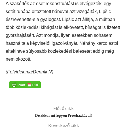
A szakértők az eset rekonstruálást is elvégezték, egy
sötét ruhába öltöztetett bábuval azt vizsgálták, Lipšic
észrevehette-e a gyalogost. Lipšic azt állítja, a múltban
több közlekedési kihágást is elkövetett, bírságot is fizetett
gyorshajtásért. Azt mondja, ilyen esetekben sohasem
használta a képviselői igazolványát. Néhány karcolástól
eltekintve súlyosabb közlekedési balesetet eddig még
nem okozott.
(Felvidék.ma/Denník N)
Előző cikk
De akkor mi legyen Procházkával?
Következő cikk