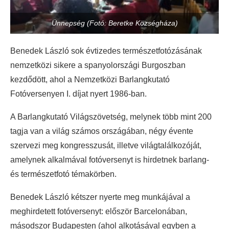
Ünnepség (Fotó: Beretke Községháza)
Benedek László sok évtizedes természetfotózásának
nemzetközi sikere a spanyolországi Burgoszban
kezdődött, ahol a Nemzetközi Barlangkutató
Fotóversenyen I. díjat nyert 1986-ban.
A Barlangkutató Világszövetség, melynek több mint 200
tagja van a világ számos országában, négy évente
szervezi meg kongresszusát, illetve világtalálkozóját,
amelynek alkalmával fotóversenyt is hirdetnek barlang-
és természetfotó témakörben.
Benedek László kétszer nyerte meg munkájával a
meghirdetett fotóversenyt: először Barcelonában,
másodszor Budapesten (ahol alkotásával egyben a