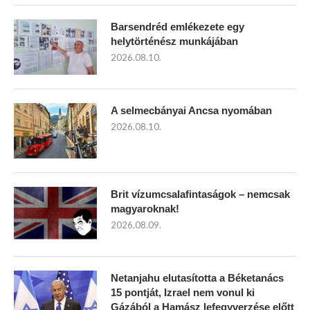
Barsendréd emlékezete egy
helytörténész munkájában
2026.08.10.
A selmecbányai Ancsa nyomában
2026.08.10.
Brit vízumcsalafintaságok – nemcsak
magyaroknak!
2026.08.09.
Netanjahu elutasította a Béketanács
15 pontját, Izrael nem vonul ki
Gázából a Hamász lefegyverzése előtt