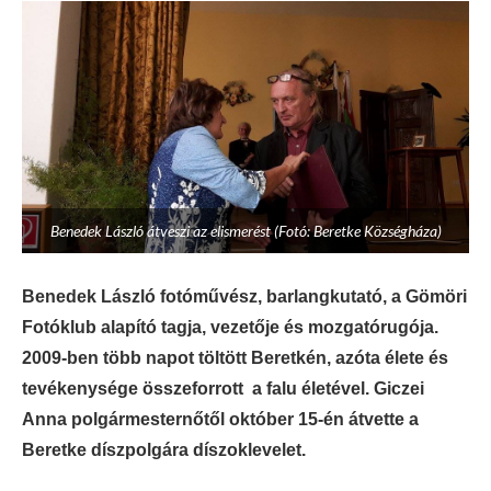
Benedek László átveszi az elismerést (Fotó: Beretke Községháza)
Benedek László fotóművész, barlangkutató, a Gömöri
Fotóklub alapító tagja, vezetője és mozgatórugója.
2009-ben több napot töltött Beretkén, azóta élete és
tevékenysége összeforrott a falu életével. Giczei
Anna polgármesternőtől október 15-én átvette a
Beretke díszpolgára díszoklevelet.