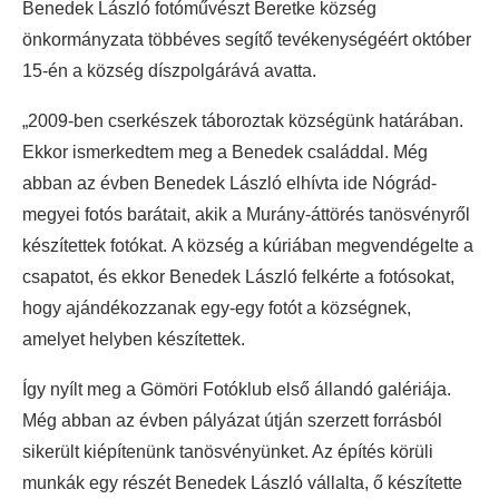
Benedek László fotóművészt Beretke község
önkormányzata többéves segítő tevékenységéért október
15-én a község díszpolgárává avatta.
„2009-ben cserkészek táboroztak községünk határában.
Ekkor ismerkedtem meg a Benedek családdal. Még
abban az évben Benedek László elhívta ide Nógrád-
megyei fotós barátait, akik a Murány-áttörés tanösvényről
készítettek fotókat. A község a kúriában megvendégelte a
csapatot, és ekkor Benedek László felkérte a fotósokat,
hogy ajándékozzanak egy-egy fotót a községnek,
amelyet helyben készítettek.
Így nyílt meg a Gömöri Fotóklub első állandó galériája.
Még abban az évben pályázat útján szerzett forrásból
sikerült kiépítenünk tanösvényünket. Az építés körüli
munkák egy részét Benedek László vállalta, ő készítette