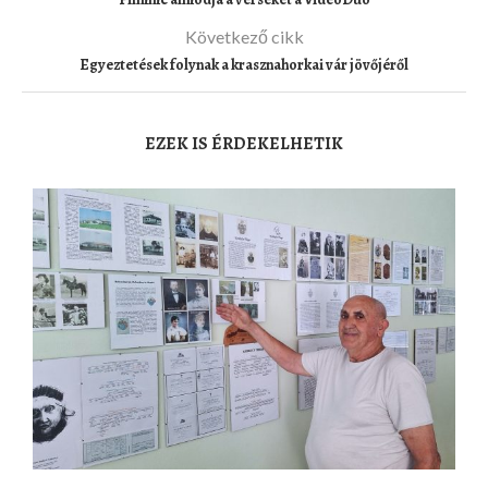
Következő cikk
Egyeztetések folynak a krasznahorkai vár jövőjéről
EZEK IS ÉRDEKELHETIK