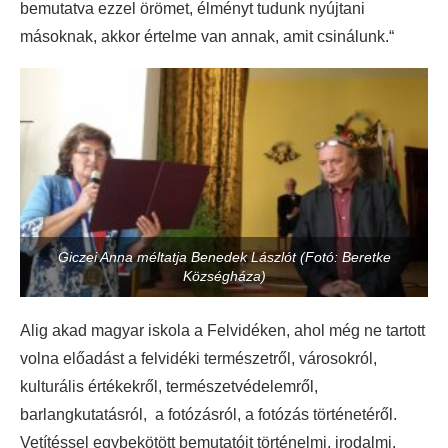
bemutatva ezzel örömet, élményt tudunk nyújtani
másoknak, akkor értelme van annak, amit csinálunk.“
Giczei Anna méltatja Benedek Lászlót (Fotó: Beretke
Községháza)
Alig akad magyar iskola a Felvidéken, ahol még ne tartott
volna előadást a felvidéki természetről, városokról,
kulturális értékekről, természetvédelemről,
barlangkutatásról, a fotózásról, a fotózás történetéről.
Vetítéssel egybekötött bemutatóit történelmi, irodalmi,