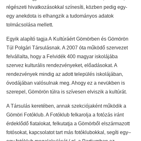
régészeti hivatkozásokkal színesíti, közben pedig egy-
egy anekdota is elhangzik a tudományos adatok
tolmácsolása mellett.
Egyik alapító tagja A Kultúráért Gömörben és Gömörön
Túl Polgári Társulásnak. A 2007 óta működő szervezet
felvállalta, hogy a Felvidék 400 magyar iskolájába
szervez kulturális rendezvényeket, előadásokat. A
rendezvények mindig az adott település iskolájában,
óvodájában valósulnak meg. Ahogy ez a nevükben is
szerepel, Gömörön túlra is szívesen elviszik a kultúrát.
A Társulás keretében, annak szekciójaként működik a
Gömöri Fotóklub. A Fotóklub felkarolja a fotózás iránt
érdeklődő fiatalokat, felkutatja a Gömörből elszármazott
fotósokat, kapcsolatot tart más fotóklubokkal, segíti egy–