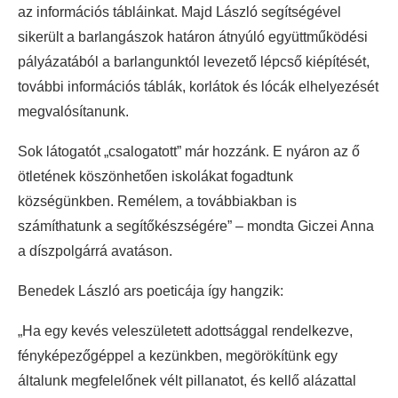
az információs tábláinkat. Majd László segítségével
sikerült a barlangászok határon átnyúló együttműködési
pályázatából a barlangunktól levezető lépcső kiépítését,
további információs táblák, korlátok és lócák elhelyezését
megvalósítanunk.
Sok látogatót „csalogatott” már hozzánk. E nyáron az ő
ötletének köszönhetően iskolákat fogadtunk
községünkben. Remélem, a továbbiakban is
számíthatunk a segítőkészségére” – mondta Giczei Anna
a díszpolgárrá avatáson.
Benedek László ars poeticája így hangzik:
„Ha egy kevés veleszületett adottsággal rendelkezve,
fényképezőgéppel a kezünkben, megörökítünk egy
általunk megfelelőnek vélt pillanatot, és kellő alázattal