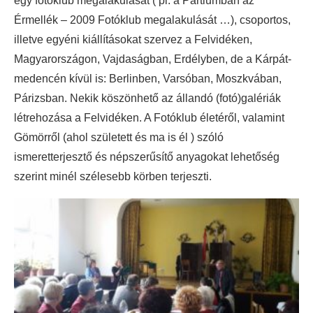
egy fotóklub megalakulását ( pl. a Partiumban az
Érmellék – 2009 Fotóklub megalakulását …), csoportos,
illetve egyéni kiállításokat szervez a Felvidéken,
Magyarországon, Vajdaságban, Erdélyben, de a Kárpát-
medencén kívül is: Berlinben, Varsóban, Moszkvában,
Párizsban. Nekik köszönhető az állandó (fotó)galériák
létrehozása a Felvidéken. A Fotóklub életéről, valamint
Gömörről (ahol született és ma is él ) szóló
ismeretterjesztő és népszerűsítő anyagokat lehetőség
szerint minél szélesebb körben terjeszti.