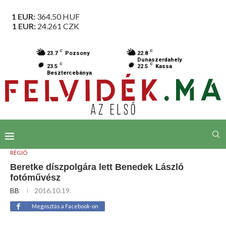
1 EUR:
364.50
HUF
1 EUR:
24.261
CZK
C
C
23.7
Pozsony
22.8
Dunaszerdahely
C
C
23.5
22.5
Kassa
Besztercebánya
RÉGIÓ
Beretke díszpolgára lett Benedek László
fotóművész
BB
2016.10.19.
Megosztás a Facebook-on