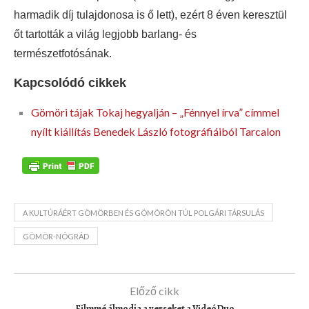
harmadik díj tulajdonosa is ő lett), ezért 8 éven keresztül
őt tartották a világ legjobb barlang- és
természetfotósának.
Kapcsolódó cikkek
Gömöri tájak Tokaj hegyalján – „Fénnyel írva” címmel
nyílt kiállítás Benedek László fotográfiáiból Tarcalon
A KULTÚRÁÉRT GÖMÖRBEN ÉS GÖMÖRÖN TÚL POLGÁRI TÁRSULÁS
GÖMÖR-NÓGRÁD
Előző cikk
Filmmé álmodja a verseket a VideóDuo