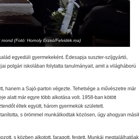
t mond (Fotó: Homoly Erzsó/Felvidék.ma)
salád egyedüli gyermekeként. Édesapja suszter-szíjgyártó,
jai polgári iskolában folytatta tanulmányait, amit a világháború
ett, hanem a Sajó-parton végezte. Tehetsége a művészetre már
e alatt már egyre több alkotása volt. 1958-ban kötött
ztendőt éltek együtt, három gyermekük született.
n tanította, s örömmel munkálkodtak közösen, úgy ahogyan mási
ott, s közben alkotott, faragott, festett. Munkái megtalálhatóak