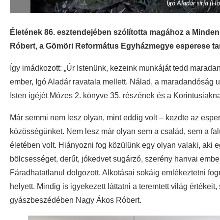
Igó Aladár sírja (H
Életének 86. esztendejében szólította magához a Minden
Róbert, a Gömöri Református Egyházmegye esperese tarto
Így imádkozott: „Úr Istenünk, kezeink munkáját tedd maradandóv
ember, Igó Aladár ravatala mellett. Nálad, a maradandóság u
Isten igéjét Mózes 2. könyve 35. részének és a Korintusiaknak í
Már semmi nem lesz olyan, mint eddig volt – kezdte az esper
közösségünket. Nem lesz már olyan sem a család, sem a fa
életében volt. Hiányozni fog közülünk egy olyan valaki, aki 
bölcsességet, derűt, jókedvet sugárzó, szerény hanvai embe
Fáradhatatlanul dolgozott. Alkotásai sokáig emlékeztetni fog
helyett. Mindig is igyekezett láttatni a teremtett világ érték
gyászbeszédében Nagy Ákos Róbert.