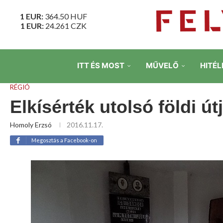
1 EUR:
364.50
HUF
1 EUR:
24.261
CZK
ITT ÉS MOST
MŰVELŐ
HITÉL
RÉGIÓ
Elkísérték utolsó földi út
Homoly Erzsó
2016.11.17.
Megosztás a Facebook-on