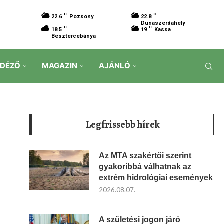
C
C
22.6
Pozsony
22.8
Dunaszerdahely
C
C
18.5
19
Kassa
Besztercebánya
IDÉZŐ
MAGAZIN
AJÁNLÓ
Legfrissebb hírek
Az MTA szakértői szerint
gyakoribbá válhatnak az
extrém hidrológiai események
2026.08.07.
A születési jogon járó