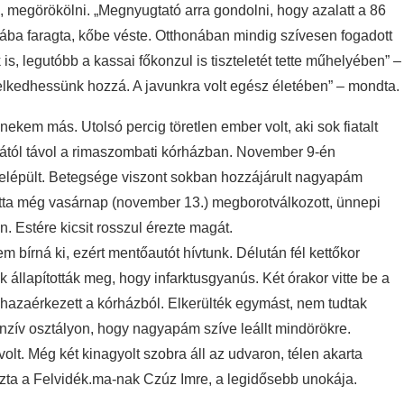
, megörökölni. „Megnyugtató arra gondolni, hogy azalatt a 86
 fába faragta, kőbe véste. Otthonában mindig szívesen fogadott
s, legutóbb a kassai főkonzul is tiszteletét tette műhelyében” –
melkedhessünk hozzá. A javunkra volt egész életében” – mondta.
kem más. Utolsó percig töretlen ember volt, aki sok fiatalt
onától távol a rimaszombati kórházban. November 9-én
felépült. Betegsége viszont sokban hozzájárult nagyapám
tta még vasárnap (november 13.) megborotválkozott, ünnepi
n. Estére kicsit rosszul érezte magát.
 bírná ki, ezért mentőautót hívtunk. Délután fél kettőkor
 állapították meg, hogy infarktusgyanús. Két órakor vitte be a
aérkezett a kórházból. Elkerülték egymást, nem tudtak
enzív osztályon, hogy nagyapám szíve leállt mindörökre.
t. Még két kinagyolt szobra áll az udvaron, télen akarta
tkozta a Felvidék.ma-nak Czúz Imre, a legidősebb unokája.