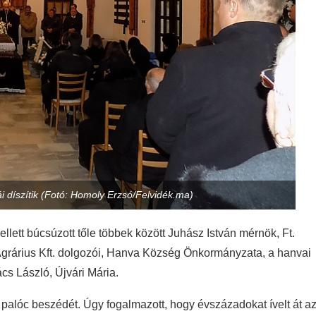
ái díszítik (Fotó: Homoly Erzsó/Felvidék.ma)
mellett búcsúzott tőle többek között Juhász István mérnök, Ft.
Agrárius Kft. dolgozói, Hanva Község Önkormányzata, a hanvai
cs László, Újvári Mária.
palóc beszédét. Úgy fogalmazott, hogy évszázadokat ívelt át a