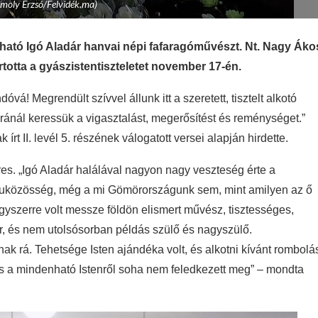
omoly Erzsó/Felvidék.ma)
ható Igó Aladár hanvai népi fafaragóművészt. Nt. Nagy Áko
tta a gyászistentiszteletet november 17-én.
á! Megrendült szívvel állunk itt a szeretett, tisztelt alkotó
ránál keressük a vigasztalást, megerősítést és reménységet.”
rt II. levél 5. részének válogatott versei alapján hirdette.
es. „Igó Aladár halálával nagyon nagy veszteség érte a
luközösség, még a mi Gömörországunk sem, mint amilyen az ő
egyszerre volt messze földön elismert művész, tisztességes,
r, és nem utolsósorban példás szülő és nagyszülő.
nak rá. Tehetsége Isten ajándéka volt, és alkotni kívánt rombolá
eit, s a mindenható Istenről soha nem feledkezett meg” – mondta