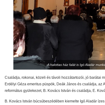
A halottas ház falát is Igó Aladár munk
Családja, rokonai, közeli és távoli hozzátartozói, jó barátai 
Erdélyi Géza emeritus püspök, Deák János és családja, az 
református gyülekezet, B. Kovács István és családja, E. Ková
B. Kovács István búcsúbeszédében kiemelte Igó Aladár ízes 