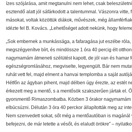
ízes szójárása, amit megtanulni nem lehet, csak beleszületni
esztendő alatt jól sáfárkodott a talentummal. Vászonra vitte,
másokat, voltak közöttük diákok, művészek, még államférfiak i
idézte fel B. Kovács. „Lehetőséget adott nekünk, hogy fele
„Sok embernek a munkássága, a fafaragása jut eszébe róla, ne
megszégyenítve bírt, és mindössze 1 óra 40 percig élt otth
nagymamám átmeneti szélütést kapott, de jól van és hamar 
egészségromlásához, megviselte, legyengült. Bár nem muta
ruhát vett fel, majd elment a hanvai templomba a saját autójá
Hétfőn az ágyban pihent, majd délben úgy érezte, az estét nem
érkezett meg a mentő, s a mentősök szakszerűen jártak el. Ők
gyorsmentő Rimaszombatba. Közben 3 órakor nagymamám haz
elbúcsúzni. Délután 3 óra 40 perckor állapították meg az int
Nem szenvedett sokat, sőt még a mentőautóban is magánál vol
befejezni, de már letette a vésőt, és elaludt örökre” – nyila