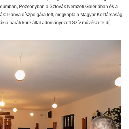
zeumban, Pozsonyban a Szlovák Nemzeti Galériában és a
ák: Hanva díszpolgára lett, megkapta a Magyar Köztársasági
ákia baráti köre által adományozott Szív művészete-díj