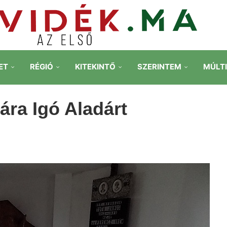
ET
RÉGIÓ
KITEKINTŐ
SZERINTEM
MÚLT
jára Igó Aladárt