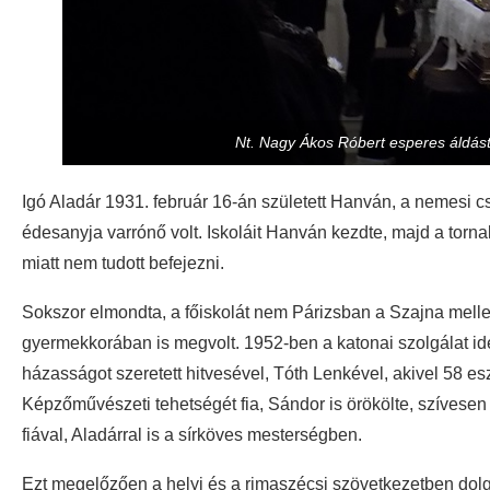
Nt. Nagy Ákos Róbert esperes áldás
Igó Aladár 1931. február 16-án született Hanván, a nemesi c
édesanyja varrónő volt. Iskoláit Hanván kezdte, majd a tornal
miatt nem tudott befejezni.
Sokszor elmondta, a főiskolát nem Párizsban a Szajna mell
gyermekkorában is megvolt. 1952-ben a katonai szolgálat idej
házasságot szeretett hitvesével, Tóth Lenkével, akivel 58 es
Képzőművészeti tehetségét fia, Sándor is örökölte, szívese
fiával, Aladárral is a sírköves mesterségben.
Ezt megelőzően a helyi és a rimaszécsi szövetkezetben dolgoz