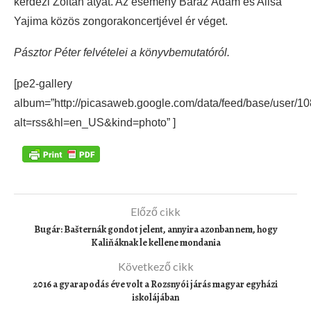
kérdezi Zoltán atyát. Az esemény Baráz Ádám és Alisa
Yajima közös zongorakoncertjével ér véget.
Pásztor Péter felvételei a könyvbemutatóról.
[pe2-gallery
album=”http://picasaweb.google.com/data/feed/base/use
alt=rss&hl=en_US&kind=photo” ]
Előző cikk
Bugár: Bašternák gondot jelent, annyira azonban nem, hogy
Kaliňáknak le kellene mondania
Következő cikk
2016 a gyarapodás éve volt a Rozsnyói járás magyar egyházi
iskolájában