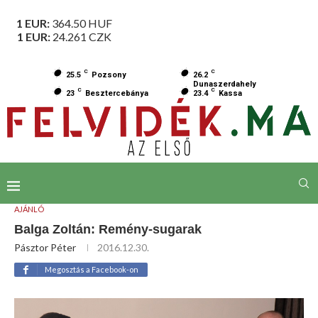
1 EUR:
364.50
HUF
1 EUR:
24.261
CZK
C
C
25.5
Pozsony
26.2
Dunaszerdahely
C
C
23
Besztercebánya
23.4
Kassa
AJÁNLÓ
Balga Zoltán: Remény-sugarak
Pásztor Péter
2016.12.30.
Megosztás a Facebook-on