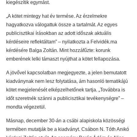
kiegészítik egymást.
„A kötet mintegy hat év termése. Az érzelmekre
hagyatkozva válogattuk össze a tartalmát. Az egyes
publicisztikai írásokban az adott időszak aktuális
kérdéseire reflektáltam” – nyilatkozta a Felvidék.ma
kérdésére Balga Zoltán. Mint hozzáfűzte: korunk
emberének lelki támaszt nyújthat a kötet fellapozása.
A jövővel kapcsolatban megjegyezte, a jelen bemutatott
kiadványnak nem lesz folytatása, ám hasonló tematikájú
kötet megjelenését elképzelhetőnek tartja. „Továbbra is
időt szeretnék szánni a publicisztikai tevékenységre” –
mondta végezetül.
Másnap, december 30-án a csábi alapiskola közösségi
termében mutatják be a kiadványt. Csábon N. Tóth Anikó