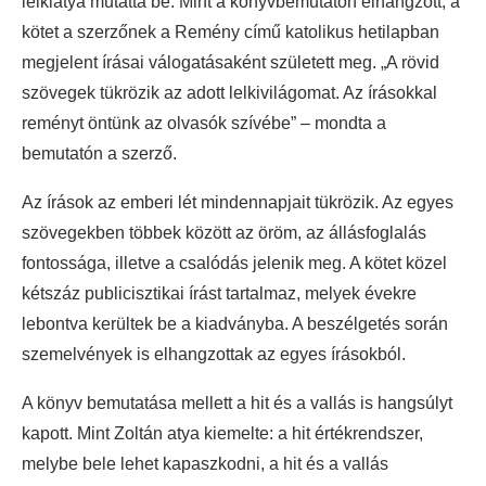
lelkiatya mutatta be. Mint a könyvbemutatón elhangzott, a
kötet a szerzőnek a Remény című katolikus hetilapban
megjelent írásai válogatásaként született meg. „A rövid
szövegek tükrözik az adott lelkivilágomat. Az írásokkal
reményt öntünk az olvasók szívébe” – mondta a
bemutatón a szerző.
Az írások az emberi lét mindennapjait tükrözik. Az egyes
szövegekben többek között az öröm, az állásfoglalás
fontossága, illetve a csalódás jelenik meg. A kötet közel
kétszáz publicisztikai írást tartalmaz, melyek évekre
lebontva kerültek be a kiadványba. A beszélgetés során
szemelvények is elhangzottak az egyes írásokból.
A könyv bemutatása mellett a hit és a vallás is hangsúlyt
kapott. Mint Zoltán atya kiemelte: a hit értékrendszer,
melybe bele lehet kapaszkodni, a hit és a vallás