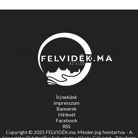
Írj nekünk
Impresszum
Bannerek
Hírlevél
Facebook
RSS
Copyright © 2025 FELVIDÉK.ma. Minden jog fenntartva. - A
hírportál működtetője: Szövetség a Közös Célokért - Združenie