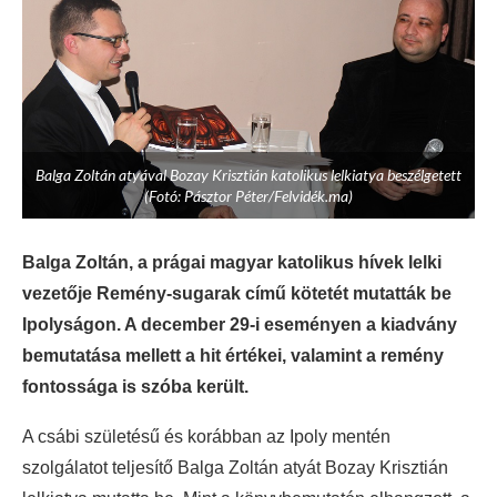
Balga Zoltán atyával Bozay Krisztián katolikus lelkiatya beszélgetett
(Fotó: Pásztor Péter/Felvidék.ma)
Balga Zoltán, a prágai magyar katolikus hívek lelki
vezetője Remény-sugarak című kötetét mutatták be
Ipolyságon. A december 29-i eseményen a kiadvány
bemutatása mellett a hit értékei, valamint a remény
fontossága is szóba került.
A csábi születésű és korábban az Ipoly mentén
szolgálatot teljesítő Balga Zoltán atyát Bozay Krisztián