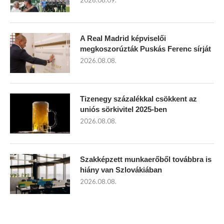
2026.08.09.
A Real Madrid képviselői
megkoszorúzták Puskás Ferenc sírját
2026.08.08.
Tizenegy százalékkal csökkent az
uniós sörkivitel 2025-ben
2026.08.08.
Szakképzett munkaerőből továbbra is
hiány van Szlovákiában
2026.08.08.