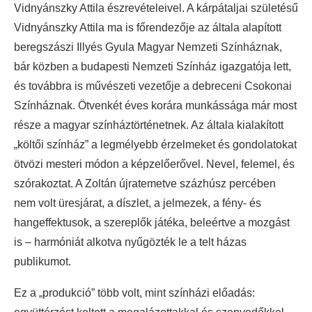
Vidnyánszky Attila észrevételeivel. A kárpátaljai születésű
Vidnyánszky Attila ma is főrendezője az általa alapított
beregszászi Illyés Gyula Magyar Nemzeti Színháznak,
bár közben a budapesti Nemzeti Színház igazgatója lett,
és továbbra is művészeti vezetője a debreceni Csokonai
Színháznak. Ötvenkét éves korára munkássága már most
része a magyar színháztörténetnek. Az általa kialakított
„költői színház” a legmélyebb érzelmeket és gondolatokat
ötvözi mesteri módon a képzelőerővel. Nevel, felemel, és
szórakoztat. A Zoltán újratemetve százhúsz percében
nem volt üresjárat, a díszlet, a jelmezek, a fény- és
hangeffektusok, a szereplők játéka, beleértve a mozgást
is – harmóniát alkotva nyűgözték le a telt házas
publikumot.
Ez a „produkció” több volt, mint színházi előadás: