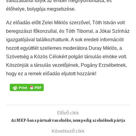
változatlanul folyik az ember megnyomorítása, és
élőhelye, bolygója megsebzése.
Az előadás előtt Zelei Miklós szerzővel, Tóth István volt
beregszászi főkonzullal, és Tóth Tiborral, a Jókai Színház
igazgatójával találkozhattunk. A sok eredeti információt
hozott együttlét szellemes moderátora Duray Miklós, a
Szövetség a Közös Célokért polgári társulás elnöke volt.
Köszönjük a társulás vezetőjének, Pogány Erzsébetnek,
hogy ez a remek előadás eljutott hozzánk!
Előző cikk
Az MKP-ban a pártnak van elnöke, nem pedig az elnöknek pártja
Következő cikk