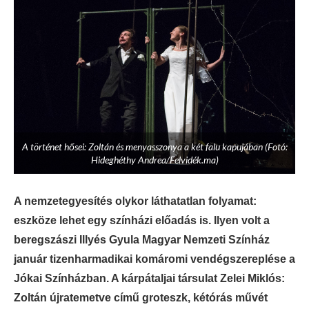
A történet hősei: Zoltán és menyasszonya a két falu kapujában (Fotó:
Hideghéthy Andrea/Felvidék.ma)
A nemzetegyesítés olykor láthatatlan folyamat:
eszköze lehet egy színházi előadás is. Ilyen volt a
beregszászi Illyés Gyula Magyar Nemzeti Színház
január tizenharmadikai komáromi vendégszereplése a
Jókai Színházban. A kárpátaljai társulat Zelei Miklós:
Zoltán újratemetve című groteszk, kétórás művét