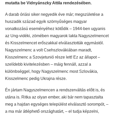
mutatta be Vidnyánszky Attila rendezésében.
A darab óriási siker negyedik éve már; megszületése a
huszadik század egyik szörnyűséges magyar
vonatkozású eseményéhez kötődik – 1944-ben ugyanis
az Ung-vidéki, zömében magyarok lakta Nagyszelmencet
és Kisszelmencet erőszakkal elválasztották egymástól.
Nagyszelmenc a volt Csehszlovákiában maradt,
Kisszelmenc a Szovjetunió része lett! Ez az állapot –
szelídebb kivitelezésben – máig fennáll, azzal a
különbséggel, hogy Nagyszelmenc most Szlovákia,
Kisszelmenc pedig Ukrajna része.
Én jártam Nagyszelmencen a rendszerváltás előtt is, és
utána is. Ritka az olyan ember, aki bár nem tapasztalta
meg a hajdan egységes települést elválasztó sorompót, –
a ma már átléphető országhatárt, – el tudja képzelni,