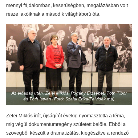
mennyi fájdalomban, keserűségben, megalázásban volt
része lakóiknak a második világháború óta.
Az előadás után. Zelei Miklós, Pogány Erzsébet, Tóth Tibor
és Tóth István (Fotó: Szalai Erika/Felvidék.ma)
Zelei Miklós írót, újságírót évekig nyomasztotta a téma,
míg végül dokumentumregény született belőle. Ebből a
szövegből készült a dramatizálás, kiegészítve a rendező