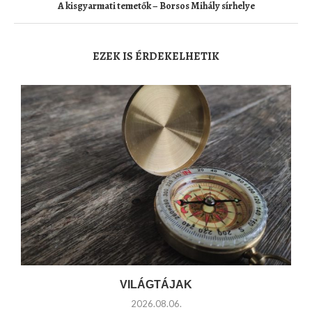
A kisgyarmati temetők – Borsos Mihály sírhelye
EZEK IS ÉRDEKELHETIK
VILÁGTÁJAK
2026.08.06.