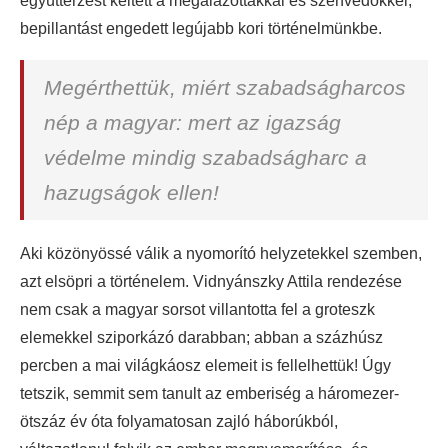
együttérzést keltett a megalázottakkal és szenvedőkkel,
bepillantást engedett legújabb kori történelmünkbe.
Megérthettük, miért szabadságharcos
nép a magyar: mert az igazság
védelme mindig szabadságharc a
hazugságok ellen!
Aki közönyössé válik a nyomorító helyzetekkel szemben,
azt elsöpri a történelem. Vidnyánszky Attila rendezése
nem csak a magyar sorsot villantotta fel a groteszk
elemekkel sziporkázó darabban; abban a százhúsz
percben a mai világkáosz elemeit is fellelhettük! Úgy
tetszik, semmit sem tanult az emberiség a háromezer-
ötszáz év óta folyamatosan zajló háborúkból,