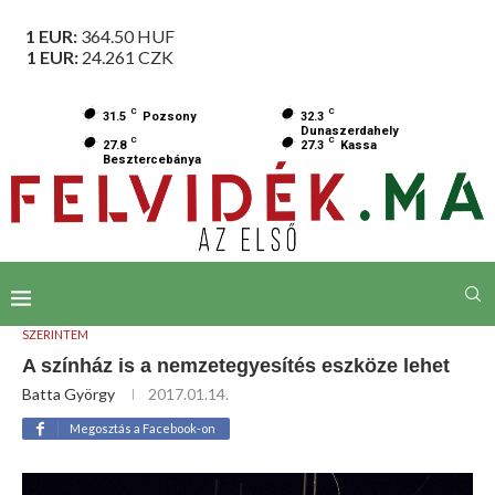
1 EUR:
364.50
HUF
1 EUR:
24.261
CZK
C
C
31.5
Pozsony
32.3
Dunaszerdahely
C
C
27.8
27.3
Kassa
Besztercebánya
SZERINTEM
A színház is a nemzetegyesítés eszköze lehet
Batta György
2017.01.14.
Megosztás a Facebook-on