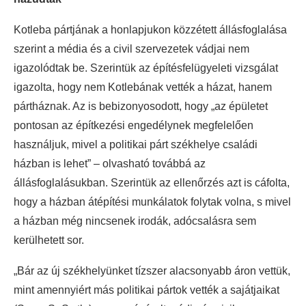
Kotleba pártjának a honlapjukon közzétett állásfoglalása
szerint a média és a civil szervezetek vádjai nem
igazolódtak be. Szerintük az építésfelügyeleti vizsgálat
igazolta, hogy nem Kotlebának vették a házat, hanem
pártháznak. Az is bebizonyosodott, hogy „az épületet
pontosan az építkezési engedélynek megfelelően
használjuk, mivel a politikai párt székhelye családi
házban is lehet” – olvasható továbbá az
állásfoglalásukban. Szerintük az ellenőrzés azt is cáfolta,
hogy a házban átépítési munkálatok folytak volna, s mivel
a házban még nincsenek irodák, adócsalásra sem
kerülhetett sor.
„Bár az új székhelyünket tízszer alacsonyabb áron vettük,
mint amennyiért más politikai pártok vették a sajátjaikat