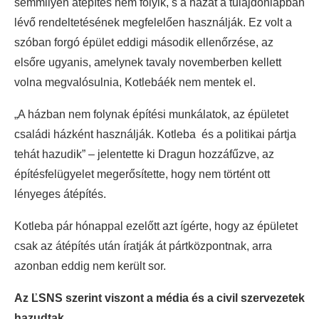
semmilyen átépítés nem folyik, s a házat a tulajdonlapban
lévő rendeltetésének megfelelően használják. Ez volt a
szóban forgó épület eddigi második ellenőrzése, az
elsőre ugyanis, amelynek tavaly novemberben kellett
volna megvalósulnia, Kotlebáék nem mentek el.
„A házban nem folynak építési munkálatok, az épületet
családi házként használják. Kotleba és a politikai pártja
tehát hazudik” – jelentette ki Dragun hozzáfűzve, az
építésfelügyelet megerősítette, hogy nem történt ott
lényeges átépítés.
Kotleba pár hónappal ezelőtt azt ígérte, hogy az épületet
csak az átépítés után íratják át pártközpontnak, arra
azonban eddig nem került sor.
Az ĽSNS szerint viszont a média és a civil szervezetek
hazudtak