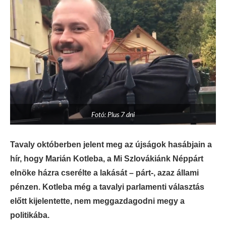
Fotó: Plus 7 dni
Tavaly októberben jelent meg az újságok hasábjain a
hír, hogy Marián Kotleba, a Mi Szlovákiánk Néppárt
elnöke házra cserélte a lakását – párt-, azaz állami
pénzen. Kotleba még a tavalyi parlamenti választás
előtt kijelentette, nem meggazdagodni megy a
politikába.