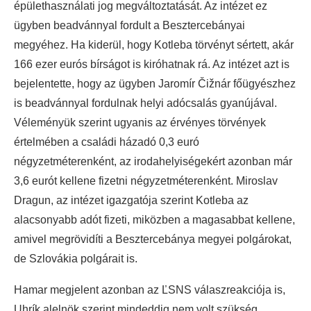
épülethasználati jog megváltoztatását. Az intézet ez
ügyben beadvánnyal fordult a Besztercebányai
megyéhez. Ha kiderül, hogy Kotleba törvényt sértett, akár
166 ezer eurós bírságot is kiróhatnak rá. Az intézet azt is
bejelentette, hogy az ügyben Jaromír Čižnár főügyészhez
is beadvánnyal fordulnak helyi adócsalás gyanújával.
Véleményük szerint ugyanis az érvényes törvények
értelmében a családi házadó 0,3 euró
négyzetméterenként, az irodahelyiségekért azonban már
3,6 eurót kellene fizetni négyzetméterenként. Miroslav
Dragun, az intézet igazgatója szerint Kotleba az
alacsonyabb adót fizeti, miközben a magasabbat kellene,
amivel megrövidíti a Besztercebánya megyei polgárokat,
de Szlovákia polgárait is.
Hamar megjelent azonban az ĽSNS válaszreakciója is,
Uhrík alelnök szerint mindeddig nem volt szükség