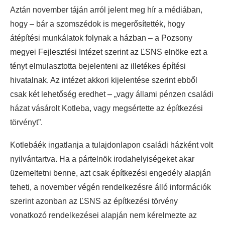
Aztán november táján arról jelent meg hír a médiában,
hogy – bár a szomszédok is megerősítették, hogy
átépítési munkálatok folynak a házban – a Pozsony
megyei Fejlesztési Intézet szerint az ĽSNS elnöke ezt a
tényt elmulasztotta bejelenteni az illetékes építési
hivatalnak. Az intézet akkori kijelentése szerint ebből
csak két lehetőség eredhet – „vagy állami pénzen családi
házat vásárolt Kotleba, vagy megsértette az építkezési
törvényt”.
Kotlebáék ingatlanja a tulajdonlapon családi házként volt
nyilvántartva. Ha a pártelnök irodahelyiségeket akar
üzemeltetni benne, azt csak építkezési engedély alapján
teheti, a november végén rendelkezésre álló információk
szerint azonban az ĽSNS az építkezési törvény
vonatkozó rendelkezései alapján nem kérelmezte az