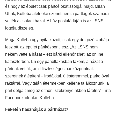
és hogy az épület csak pártcélokat szolgál majd. Milan
Uhrík, Kotleba alelnöke szerint nem a párttagok számára
vették a családi házat. A ház postaládáján is az ĽSNS
logója díszeleg.
Maga Kotleba úgy nyilatkozott, csak egy dolgozószobája
lesz ott, az épület pártközpont lesz. „Az ĽSNS nem
nekem vette a házat – ezt bárki ellenőrizheti az online
kataszterben. Én egy panellakásban lakom, a házat a
pártnak vettük, amit tisztességes pártközpontnak
szeretnék átépíteni – irodákkal, ülésteremmel, parkolóval,
raktárral. Vagy talán éttermekben kellene találkoznunk, a
párt dolgait meg az otthoni szekrényeinkben tárolni? – írta
Facebook-oldalán Kotleba.
Feketén használják a pártházat?