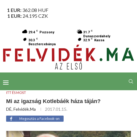
1 EUR:
362.08
HUF
1 EUR:
24.195
CZK
C
C
29.4
Pozsony
31.7
Dunaszerdahely
C
C
30.3
32.9
Kassa
Besztercebánya
ITT ÉS MOST
Mi az igazság Kotlebáék háza táján?
DÉ, Felvidék.ma
2017.01.15.
Megosztás a Facebook-on