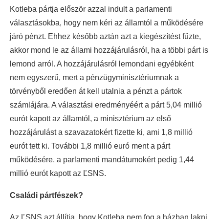
Kotleba pártja először azzal indult a parlamenti
választásokba, hogy nem kéri az államtól a működésére
járó pénzt. Ehhez később aztán azt a kiegészítést fűzte,
akkor mond le az állami hozzájárulásról, ha a többi párt is
lemond arról. A hozzájárulásról lemondani egyébként
nem egyszerű, mert a pénzügyminisztériumnak a
törvényből eredően át kell utalnia a pénzt a pártok
számlájára. A választási eredményéért a párt 5,04 millió
eurót kapott az államtól, a minisztérium az első
hozzájárulást a szavazatokért fizette ki, ami 1,8 millió
eurót tett ki. További 1,8 millió euró ment a párt
működésére, a parlamenti mandátumokért pedig 1,44
millió eurót kapott az ĽSNS.
Családi pártfészek?
Az ĽSNS azt állítja, hogy Kotleba nem fog a házban lakni,