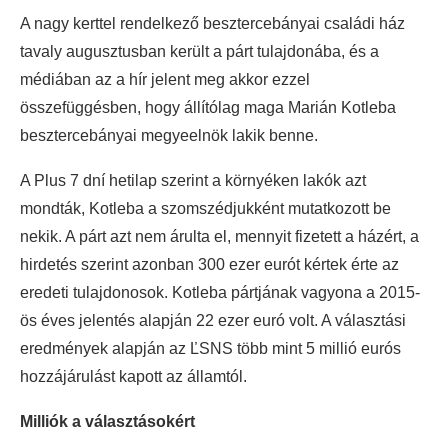
A nagy kerttel rendelkező besztercebányai családi ház
tavaly augusztusban került a párt tulajdonába, és a
médiában az a hír jelent meg akkor ezzel
összefüggésben, hogy állítólag maga Marián Kotleba
besztercebányai megyeelnök lakik benne.
A Plus 7 dní hetilap szerint a környéken lakók azt
mondták, Kotleba a szomszédjukként mutatkozott be
nekik. A párt azt nem árulta el, mennyit fizetett a házért, a
hirdetés szerint azonban 300 ezer eurót kértek érte az
eredeti tulajdonosok. Kotleba pártjának vagyona a 2015-
ös éves jelentés alapján 22 ezer euró volt. A választási
eredmények alapján az ĽSNS több mint 5 millió eurós
hozzájárulást kapott az államtól.
Milliók a választásokért