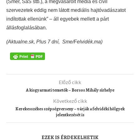
(Smer, SaS stb.), a megvásárolt média és civil
szervezetek eddig nem látott mediális hajtóvadászatot
indítottak ellenünk” – áll egyebek mellett a párt
állásfoglalásában.
(Aktualne.sk, Plus 7 dní, Sme/Felvidék.ma)
Előző cikk
A kisgyarmati temetők – Borsos Mihály sírhelye
Következő cikk
Kerekesszékes szépségverseny – várják a felvidéki hölgyek
jelentkezését is
EZEK IS ÉRDEKELHETIK