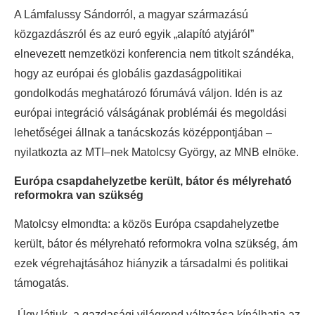
A Lámfalussy Sándorról, a magyar származású
közgazdászról és az euró egyik „alapító atyjáról”
elnevezett nemzetközi konferencia nem titkolt szándéka,
hogy az európai és globális gazdaságpolitikai
gondolkodás meghatározó fórumává váljon. Idén is az
európai integráció válságának problémái és megoldási
lehetőségei állnak a tanácskozás középpontjában –
nyilatkozta az MTI–nek Matolcsy György, az MNB elnöke.
Európa csapdahelyzetbe került, bátor és mélyreható
reformokra van szükség
Matolcsy elmondta: a közös Európa csapdahelyzetbe
került, bátor és mélyreható reformokra volna szükség, ám
ezek végrehajtásához hiányzik a társadalmi és politikai
támogatás.
„Úgy látjuk, a gazdasági világrend változása kínálhatja az