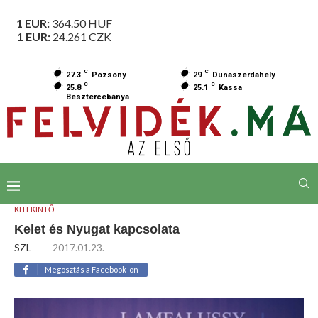
1 EUR:
364.50
HUF
1 EUR:
24.261
CZK
C
C
27.3
Pozsony
29
Dunaszerdahely
C
C
25.8
25.1
Kassa
Besztercebánya
KITEKINTŐ
Kelet és Nyugat kapcsolata
SZL
2017.01.23.
Megosztás a Facebook-on