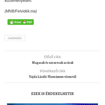
közleményében.
(MNB/Felvidék.ma)
GAZDASÁG
Előző cikk
Magasak és zavarosak az árak
Következő cikk
Vajda László: Vízen innen-vízen túl
EZEK IS ÉRDEKELHETIK