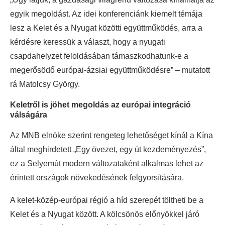
egyik megoldást. Az idei konferenciánk kiemelt témája
lesz a Kelet és a Nyugat közötti együttműködés, arra a
kérdésre keressük a választ, hogy a nyugati
csapdahelyzet feloldásában támaszkodhatunk-e a
megerősödő európai-ázsiai együttműködésre” – mutatott
rá Matolcsy György.
Keletről is jöhet megoldás az európai integráció
válságára
Az MNB elnöke szerint rengeteg lehetőséget kínál a Kína
által meghirdetett „Egy övezet, egy út kezdeményezés”,
ez a Selyemút modern változataként alkalmas lehet az
érintett országok növekedésének felgyorsítására.
A kelet-közép-európai régió a híd szerepét töltheti be a
Kelet és a Nyugat között. A kölcsönös előnyökkel járó