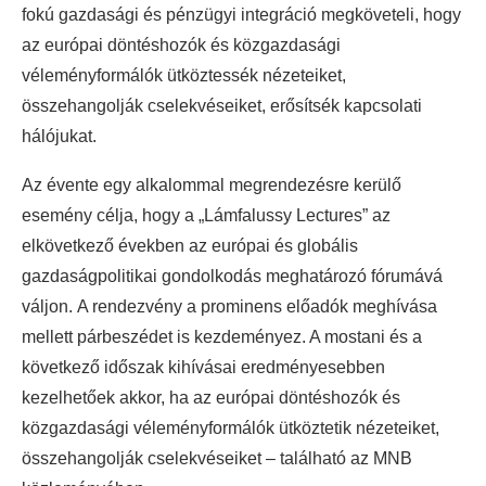
fokú gazdasági és pénzügyi integráció megköveteli, hogy
az európai döntéshozók és közgazdasági
véleményformálók ütköztessék nézeteiket,
összehangolják cselekvéseiket, erősítsék kapcsolati
hálójukat.
Az évente egy alkalommal megrendezésre kerülő
esemény célja, hogy a „Lámfalussy Lectures” az
elkövetkező években az európai és globális
gazdaságpolitikai gondolkodás meghatározó fórumává
váljon. A rendezvény a prominens előadók meghívása
mellett párbeszédet is kezdeményez. A mostani és a
következő időszak kihívásai eredményesebben
kezelhetőek akkor, ha az európai döntéshozók és
közgazdasági véleményformálók ütköztetik nézeteiket,
összehangolják cselekvéseiket – található az MNB