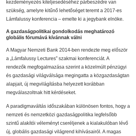
kezdeményezés kiteljesedéséhez párbeszédre van
szükség, amelyre kitűnő lehetőséget teremt a 2017-es
Lámfalussy konferencia – emelte ki a jegybank elnöke.
A gazdaságpolitikai gondolkodás meghatározó
globális fórumává kívánnak válni
A Magyar Nemzeti Bank 2014-ben rendezte meg először
a „Lámfalussy Lectures” szakmai konferenciát. A
rendezők megfogalmazása szerint a közelmúlt pénzügyi
és gazdasági világválsága megingatta a közgazdaságtan
alapjait, új megvilágításba helyezett korábban
megválaszoltnak hitt kérdéseket.
A paradigmaváltás időszakában különösen fontos, hogy a
nemzeti és nemzetközi gazdaságpolitika legfelsőbb
szintű alakítói véleményt cseréljenek a kialakulóban lévő
új, globális gazdasági világrend kihívásairól. A magas