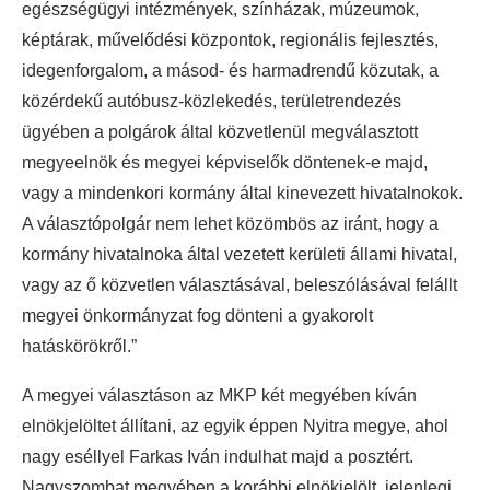
egészségügyi intézmények, színházak, múzeumok,
képtárak, művelődési központok, regionális fejlesztés,
idegenforgalom, a másod- és harmadrendű közutak, a
közérdekű autóbusz-közlekedés, területrendezés
ügyében a polgárok által közvetlenül megválasztott
megyeelnök és megyei képviselők döntenek-e majd,
vagy a mindenkori kormány által kinevezett hivatalnokok.
A választópolgár nem lehet közömbös az iránt, hogy a
kormány hivatalnoka által vezetett kerületi állami hivatal,
vagy az ő közvetlen választásával, beleszólásával felállt
megyei önkormányzat fog dönteni a gyakorolt
hatáskörökről.”
A megyei választáson az MKP két megyében kíván
elnökjelöltet állítani, az egyik éppen Nyitra megye, ahol
nagy eséllyel Farkas Iván indulhat majd a posztért.
Nagyszombat megyében a korábbi elnökjelölt, jelenlegi