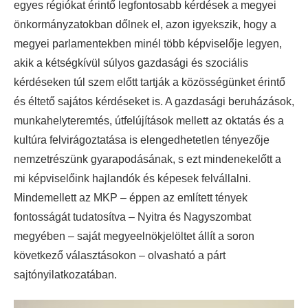
egyes régiókat érintő legfontosabb kérdések a megyei
önkormányzatokban dőlnek el, azon igyekszik, hogy a
megyei parlamentekben minél több képviselője legyen,
akik a kétségkívül súlyos gazdasági és szociális
kérdéseken túl szem előtt tartják a közösségünket érintő
és éltető sajátos kérdéseket is. A gazdasági beruházások,
munkahelyteremtés, útfelújítások mellett az oktatás és a
kultúra felvirágoztatása is elengedhetetlen tényezője
nemzetrészünk gyarapodásának, s ezt mindenekelőtt a
mi képviselőink hajlandók és képesek felvállalni.
Mindemellett az MKP – éppen az említett tények
fontosságát tudatosítva – Nyitra és Nagyszombat
megyében – saját megyeelnökjelöltet állít a soron
következő választásokon – olvasható a párt
sajtónyilatkozatában.