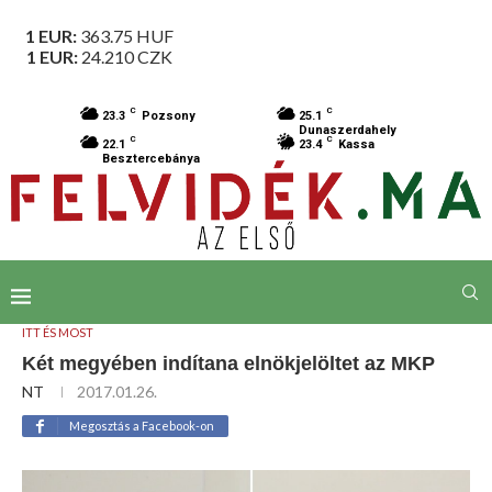
1 EUR:
363.75
HUF
1 EUR:
24.210
CZK
C
C
23.3
Pozsony
25.1
Dunaszerdahely
C
C
22.1
23.4
Kassa
Besztercebánya
ITT ÉS MOST
Két megyében indítana elnökjelöltet az MKP
NT
2017.01.26.
Megosztás a Facebook-on