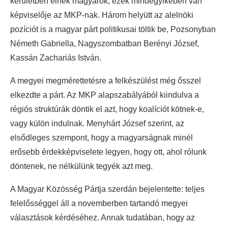
kerületben élnek magyarok, ezek mindegyikében van
képviselője az MKP-nak. Három helyütt az alelnöki
pozíciót is a magyar párt politikusai töltik be, Pozsonyban
Németh Gabriella, Nagyszombatban Berényi József,
Kassán Zachariás István.
A megyei megmérettetésre a felkészülést még ősszel
elkezdte a párt. Az MKP alapszabályából kiindulva a
régiós struktúrák döntik el azt, hogy koalíciót kötnek-e,
vagy külön indulnak. Menyhárt József szerint, az
elsődleges szempont, hogy a magyarságnak minél
erősebb érdekképviselete legyen, hogy ott, ahol rólunk
döntenek, ne nélkülünk tegyék azt meg.
A Magyar Közösség Pártja szerdán bejelentette: teljes
felelősséggel áll a novemberben tartandó megyei
választások kérdéséhez. Annak tudatában, hogy az