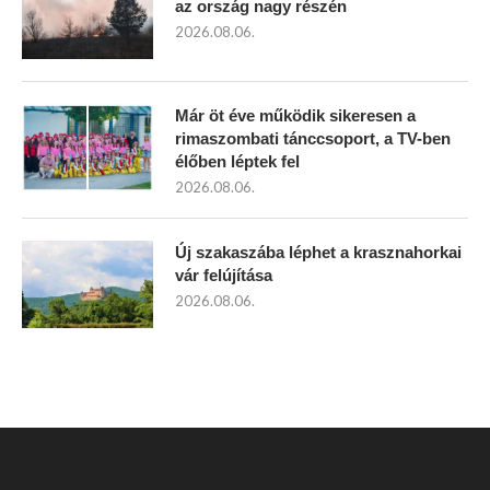
az ország nagy részén
2026.08.06.
Már öt éve működik sikeresen a
rimaszombati tánccsoport, a TV-ben
élőben léptek fel
2026.08.06.
Új szakaszába léphet a krasznahorkai
vár felújítása
2026.08.06.