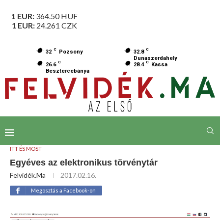
1 EUR:
364.50
HUF
1 EUR:
24.261
CZK
C
C
32
Pozsony
32.8
Dunaszerdahely
C
C
26.6
28.4
Kassa
Besztercebánya
ITT ÉS MOST
Egyéves az elektronikus törvénytár
Felvidék.ma
2017.02.16.
Megosztás a Facebook-on