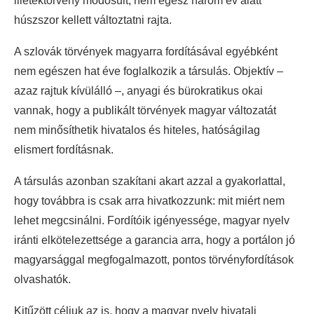
illetéktörvény módosult, nem egész három év alatt
húszszor kellett változtatni rajta.
A szlovák törvények magyarra fordításával egyébként
nem egészen hat éve foglalkozik a társulás. Objektív –
azaz rajtuk kívülálló –, anyagi és bürokratikus okai
vannak, hogy a publikált törvények magyar változatát
nem minősíthetik hivatalos és hiteles, hatóságilag
elismert fordításnak.
A társulás azonban szakítani akart azzal a gyakorlattal,
hogy továbbra is csak arra hivatkozzunk: mit miért nem
lehet megcsinálni. Fordítóik igényessége, magyar nyelv
iránti elkötelezettsége a garancia arra, hogy a portálon jó
magyarsággal megfogalmazott, pontos törvényfordítások
olvashatók.
Kitűzött céljuk az is, hogy a magyar nyelv hivatali