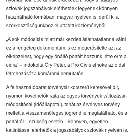
szlovák jogszabályok elérhetőek legyenek könnyen
használható formában, magyar nyelven is, derül ki a
szerkesztőségünkhöz eljuttatott közleményből.
„A sok módosítás miatt már kezdett átláthatatlanná válni
ez a rengeteg dokumentum, s ez megerősítette azt az
elképzelést, hogy egy önálló portált hozzunk létre erre a
célra” – indokolta Őry Péter, a Pro Civis elnöke az oldal
létrehozását a komáromi bemutatón.
A felhasználóbarát törvénytár korszerű keresővel bír,
nyomon követhetők rajta az egyes törvények változásai-
módosításai (időállapotai), tehát az érvényes törvény
mellett a visszamenőleges jogrend is megtalálható, és a
portálról – szükség esetén – könnyen, egyetlen
kattintással elérhetők a jogszabályok szlovák nyelven is.