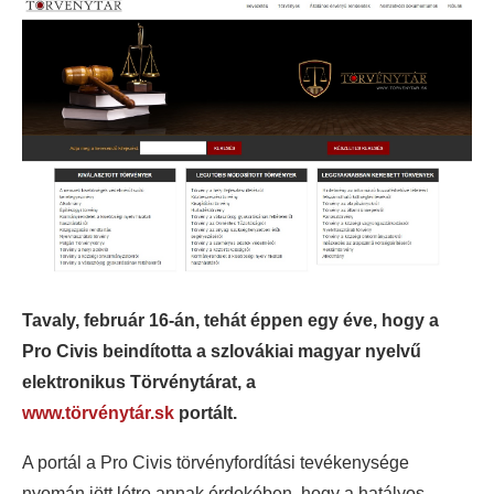
Tavaly, február 16-án, tehát éppen egy éve, hogy a
Pro Civis beindította a szlovákiai magyar nyelvű
elektronikus Törvénytárat, a
www.törvénytár.sk
portált.
A portál a Pro Civis törvényfordítási tevékenysége
nyomán jött létre annak érdekében, hogy a hatályos