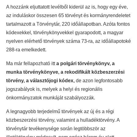
A hozzánk eljuttatott levélből kiderül az is, hogy egy éve,
az induláskor összesen 65 törvényt és kormányrendeletet
tartalmazott a Törvénytár, 220 időállapotban. Azóta fontos
kódexekkel, törvénykönyvekkel gyarapodott, a magyar
nyelven elérhető törvények száma 73-ra, az időállapotoké
288-ra emelkedett.
Ma már fellapozható itt
a polgári törvénykönyv, a
munka törvénykönyve, a rekodifikált közbeszerzési
törvény, a választójogi kódex,
de azon legfontosabb
jogszabályok is, melyek a helyi és regionális
önkormányzatok munkáját szabályozzák.
A legnagyobb terjedelmű törvények az új és a régi
közbeszerzési törvény, valamint a hulladéktörvény. A
törvénytár tevékenysége során legtöbbször az