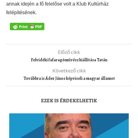
annak idején a fő felelőse volt a Klub Kultúrház
felépítésének.
Előző cikk
Felvidéki fafaragóművész kiállítása Tatán
Következő cikk
Továbbra is Áder János képviseli a magyar államot
EZEK IS ÉRDEKELHETIK