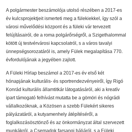
A polgármester beszámolója utolsó részében a 2017-es
év kulcsprojektjeit ismerteti meg a fülekiekkel, így szól a
városi művelődési központ és a füleki vár tervezett
felújításairól, de a roma polgárőrségről, a Szigethalommal
kötött új testvérvárosi kapcsolatról, s a város tavalyi
ünnepségsorozatáról is, amely Fülek megalapítása 770.
évfordulójának a jegyében zajlott.
A Füleki Hírlap beszámol a 2017-es év első két
hónapjának kulturális- és sportrendezvényeiről, így Rigó
Konrád kulturális államtitkár látogatásáról, aki a kreatív
ipart támogató felhívást mutatta be a gömöri és nógrádi
vállalkozóknak, a Közösen a szebb Fülekért sikeres
pályázatáról, a kutyamenhely átépítéséről, a
foglalkozásösztönző és az önkormányzat által szervezett
munkákról, a Csemadok farsangi báljáról, s a Füleki