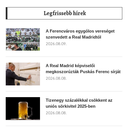
Legfrissebb hírek
A Ferencváros egygólos vereséget
szenvedett a Real Madridtól
2026.08.09.
A Real Madrid képviselői
megkoszorúzták Puskás Ferenc sírját
2026.08.08.
Tizenegy százalékkal csökkent az
uniós sörkivitel 2025-ben
2026.08.08.