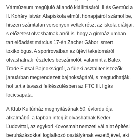
Vármúzeum megújuló állandó kiállításáról. Illés Gertrúd a
II. Koháry István Alapiskola elmúlt hónapjairól számol be,
hiszen számtalan versenyen vettek részt az iskola diákjai,
s előzetest olvashatnak arról is, hogy a gimnáziumban
tart előadást március 17-én Zacher Gábor ismert
toxikológus. A sportrovatban az újévi teketornáról
olvashatnak részletes beszámolót, valamint a Balex
Trade Futsal Bajnokságról, a füleki asztaliteniszezők
januárban megrendezett bajnokságáról, s megtudhatják,
hol tart a tavaszi felkészülésben az FTC III. ligás
focicsapata.
A Klub Kultúrház megnyitásának 50. évfordulója
alkalmából a lapban interjút olvashatnak Keder
Ľudovíttal, az egykori Kovosmalt nemzeti vállalat építési
beruházásokkal foglalkozó osztályának vezetőjével, aki