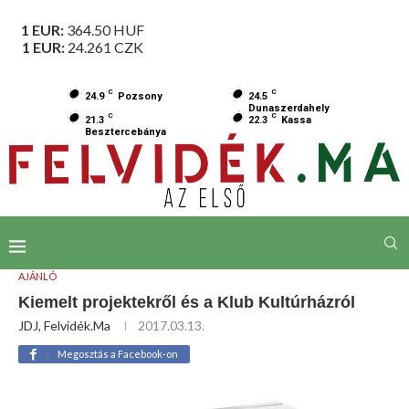
1 EUR:
364.50
HUF
1 EUR:
24.261
CZK
C
C
24.9
Pozsony
24.5
Dunaszerdahely
C
C
21.3
22.3
Kassa
Besztercebánya
AJÁNLÓ
Kiemelt projektekről és a Klub Kultúrházról
JDJ, Felvidék.ma
2017.03.13.
Megosztás a Facebook-on