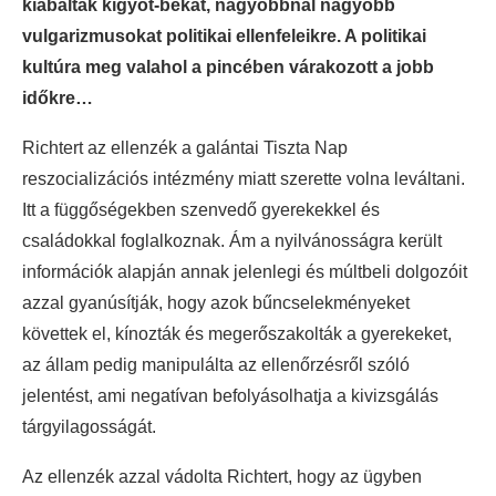
kiabáltak kígyót-békát, nagyobbnál nagyobb
vulgarizmusokat politikai ellenfeleikre. A politikai
kultúra meg valahol a pincében várakozott a jobb
időkre…
Richtert az ellenzék a galántai Tiszta Nap
reszocializációs intézmény miatt szerette volna leváltani.
Itt a függőségekben szenvedő gyerekekkel és
családokkal foglalkoznak. Ám a nyilvánosságra került
információk alapján annak jelenlegi és múltbeli dolgozóit
azzal gyanúsítják, hogy azok bűncselekményeket
követtek el, kínozták és megerőszakolták a gyerekeket,
az állam pedig manipulálta az ellenőrzésről szóló
jelentést, ami negatívan befolyásolhatja a kivizsgálás
tárgyilagosságát.
Az ellenzék azzal vádolta Richtert, hogy az ügyben