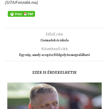
(SITA/Felvidék.ma)
Előző cikk
Csemadok és iskola
Következő cikk
Egy nép, amely az egész földgolyón megtalálható
EZEK IS ÉRDEKELHETIK