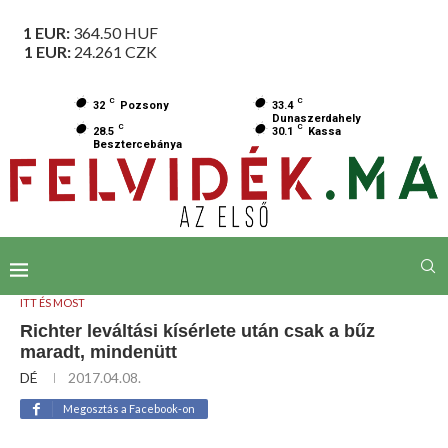
1 EUR:
364.50
HUF
1 EUR:
24.261
CZK
C
C
32
Pozsony
33.4
Dunaszerdahely
C
C
28.5
30.1
Kassa
Besztercebánya
ITT ÉS MOST
Richter leváltási kísérlete után csak a bűz
maradt, mindenütt
DÉ
2017.04.08.
Megosztás a Facebook-on