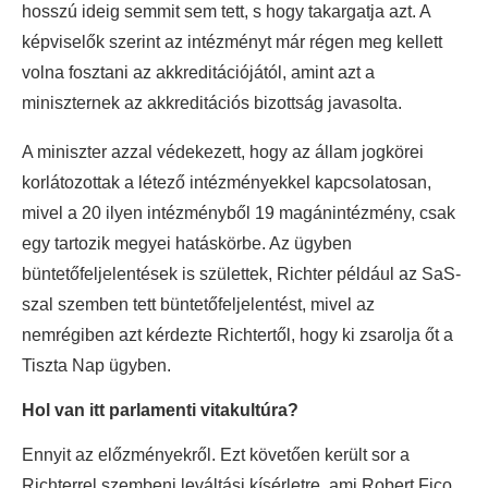
hosszú ideig semmit sem tett, s hogy takargatja azt. A
képviselők szerint az intézményt már régen meg kellett
volna fosztani az akkreditációjától, amint azt a
miniszternek az akkreditációs bizottság javasolta.
A miniszter azzal védekezett, hogy az állam jogkörei
korlátozottak a létező intézményekkel kapcsolatosan,
mivel a 20 ilyen intézményből 19 magánintézmény, csak
egy tartozik megyei hatáskörbe. Az ügyben
büntetőfeljelentések is születtek, Richter például az SaS-
szal szemben tett büntetőfeljelentést, mivel az
nemrégiben azt kérdezte Richtertől, hogy ki zsarolja őt a
Tiszta Nap ügyben.
Hol van itt parlamenti vitakultúra?
Ennyit az előzményekről. Ezt követően került sor a
Richterrel szembeni leváltási kísérletre, ami Robert Fico