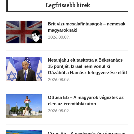
Legfrissebb hírek
Brit vízumcsalafintaságok – nemcsak
magyaroknak!
2026.08.09.
Netanjahu elutasította a Béketanács
15 pontját, Izrael nem vonul ki
Gázából a Hamász lefegyverzése előtt
2026.08.09.
Öttusa Eb – A magyarok végeztek az
élen az éremtáblázaton
2026.08.09.
Vizes Eb – A medencés úszóprogram,