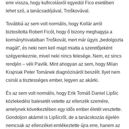
erre vissza, hogy kufircolásról egyedül Fico esetében
lehet szó, a tanácsadójával, Troškovával.
Továbbá az sem volt normális, hogy Kollár arról
biztosította Robert Ficót, hogy ő bizony meghagyja a
kormányhivatalban Troškovát, mert már úgyis „bedolgozta
magát”, és neki nem kell majd miatta a szeretőjeként
szégyenkeznie, mivel neki nincs felesége. Nem, ez sincs
rendjén – véli Pavlík. Mint ahogyan az sem, hogy Milan
Krajniak Peter Tománek diagnózisáról beszélt. Ilyet nem
csinál a tisztességes ember, legyen az akárki.
És az sem volt normális, hogy Erik Tomáš Daniel Lipšic
közlekedési balesetét vetette az ellenzék szemére,
amelynek következtében egy idős ember életét vesztette.
Gondoljon akármit is Lipšicről, de a tanácskozás éjjelén
nemcsak az ellenzéket emlékeztette újra erre, hanem az