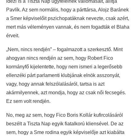
idézi is a Tiszta Nap ügyfeleinek vallomásait, állítja
Pavlík. Az sem normális, hogy a párttársa, Alojz Baránek
a Smer képviselőit pszichopatáknak nevezte, csak azért,
mert más véleményen vannak, és nem fogadták el Blaha
érveit.
„Nem, nincs rendjén” – fogalmazott a szerkesztő. Mint
ahogyan nincs rendjén az sem, hogy Robert Fico
kormányfő kijelentette, hogy nem ismeri a legerősebb
ellenzéki párt parlamenti klubjának elnök asszonyát,
vagy, hogy annak felszólalásáról, tartsa is azt
akármilyennek, azt mondja, hogy az csak női fecsegés.
Ez sem volt rendjén.
No, meg az sem, hogy Fico Boris Kollár kufircolásáról
beszélt a Tiszta Nap egyik fiatalkorú kliensével. De az
sem, hogy a Sme rodina egyik képviselője azt kiabálta