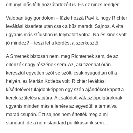
elhunyt idős férfi hozzátartozóit is. És ez nincs rendjén.
Valóban úgy gondolom – fűzte hozzá Pavlík, hogy Richter
leváltási kísérlete után csak a bűz maradt. Sajnos. A vita
ugyanis más stílusban is folyhatott volna. Na és kinek volt
jó mindez? – teszi fel a kérdést a szerkesztő.
A Smernek biztosan nem, meg Richternek sem, de az
ellenzék nagy részének sem. Az, aki tizenhat órán
keresztül egyetlen szót se szólt, csak nyugodtan ült a
helyén, az Marián Kotleba volt. Richter leváltási
kísérletével tulajdonképpen egy szép ajándékot kapott a
kerek születésnapjára. A csalódott választópolgároknak
ugyanis minden más ellenére az egyedüli alternatíva
marad csupán. Ezt sajnos nem értették meg a mi
standard, de a nem standard politikusaink sem…