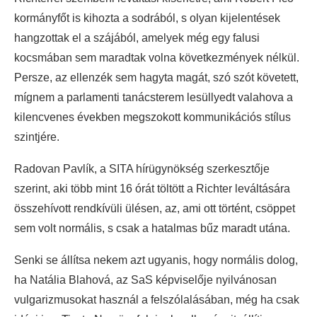
kormányfőt is kihozta a sodrából, s olyan kijelentések
hangzottak el a szájából, amelyek még egy falusi
kocsmában sem maradtak volna következmények nélkül.
Persze, az ellenzék sem hagyta magát, szó szót követett,
mígnem a parlamenti tanácsterem lesüllyedt valahova a
kilencvenes években megszokott kommunikációs stílus
szintjére.
Radovan Pavlík, a SITA hírügynökség szerkesztője
szerint, aki több mint 16 órát töltött a Richter leváltására
összehívott rendkívüli ülésen, az, ami ott történt, csöppet
sem volt normális, s csak a hatalmas bűz maradt utána.
Senki se állítsa nekem azt ugyanis, hogy normális dolog,
ha Natália Blahová, az SaS képviselője nyilvánosan
vulgarizmusokat használ a felszólalásában, még ha csak