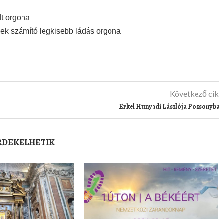
dt orgona
ek számító legkisebb ládás orgona
Következő ci
Erkel Hunyadi Lászlója Pozsonyb
ÉRDEKELHETIK