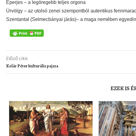
Eperjes – a legöregebb teljes orgona
Úrvölgy – az utolsó zenei szempontból autentikus fennmara
Szentantal (Selmecbányai járás)– a maga nemében egyedin
Előző cikk
Kolár Péter kulturális pajzsa
EZEK IS 