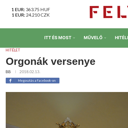
1 EUR:
363.75
HUF
1 EUR:
24.210
CZK
ITT ÉS MOST
MŰVELŐ
HITÉL
HITÉLET
Orgonák versenye
BB
2018.02.13.
Megosztás a Facebook-on