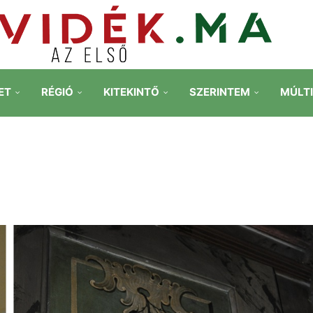
ET
RÉGIÓ
KITEKINTŐ
SZERINTEM
MÚLT