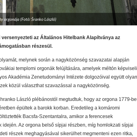
ly orgonája (Fotó: Šranko László)
versenyezteti az Általános Hitelbank Alapítványa az
 támogatásban részesül.
folyamát, melynek során a nagyközönség szavazatai alapján
ovákiai templomi orgonák felújítására, amelyek méltón képvisel
os Akadémia Zenetudományi Intézete dolgozóival együtt olya
. Ezek közül választhat szavazással a nagyközönség.
chranko László plébánostól megtudtuk, hogy az orgona 1779-b
éretben épültek a barokk korban. Eredetileg a komáromi
ltöztették Bacsfa-Szentantalra, amikor a ferencesek
idején. Az orgona belső sípjai részben, míg homlokzati sípjai
redeti részek meghagyásával sikerülhet megmenteni ezen ritka,