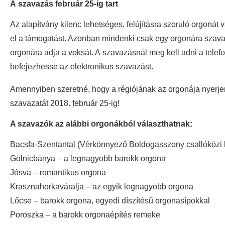
A szavazás február 25-ig tart
Az alapítvány kilenc lehetséges, felújításra szoruló orgonát v
el a támogatást. Azonban mindenki csak egy orgonára szavaz
orgonára adja a voksát. A szavazásnál meg kell adni a tele
befejezhesse az elektronikus szavazást.
Amennyiben szeretné, hogy a régiójának az orgonája nyerjen,
szavazatát 2018. február 25-ig!
A szavazók az alábbi orgonákból választhatnak:
Bacsfa-Szentantal (Vérkönnyező Boldogasszony csallóközi b
Gölnicbánya – a legnagyobb barokk orgona
Jósva – romantikus orgona
Krasznahorkaváralja – az egyik legnagyobb orgona
Lőcse – barokk orgona, egyedi díszítésű orgonasípokkal
Poroszka – a barokk orgonaépítés remeke