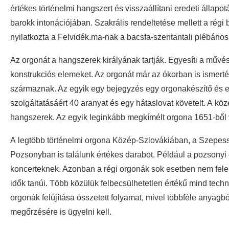
értékes történelmi hangszert és visszaállítani eredeti állapo
barokk intonációjában. Szakrális rendeltetése mellett a rég
nyilatkozta a Felvidék.ma-nak a bacsfa-szentantali plébános
Az orgonát a hangszerek királyának tartják. Egyesíti a művé
konstrukciós elemeket. Az orgonát már az ókorban is ismert
származnak. Az egyik egy bejegyzés egy orgonakészítő és e
szolgáltatásáért 40 aranyat és egy hátaslovat követelt. A k
hangszerek. Az egyik leginkább megkímélt orgona 1651-ből 
A legtöbb történelmi orgona Közép-Szlovákiában, a Szepe
Pozsonyban is találunk értékes darabot. Például a pozsonyi
koncerteknek. Azonban a régi orgonák sok esetben nem fele
idők tanúi. Több közülük felbecsülhetetlen értékű mind techn
orgonák felújítása összetett folyamat, mivel többféle anyagbó
megőrzésére is ügyelni kell.