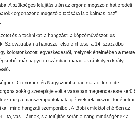
tába. A szükséges felújítás után az orgona megszólalhat eredeti
i barokk orgonazene megszólaltatására is alkalmas lesz” ‒
.
szetet és a technikát, a hangzást, a képzőművészeti és
ék. Szlovákiában a hangszer első említései a 14. századból
gy kolostor közötti egyezkedésről, melynek értelmében a meste
özépkorból már nagyobb számban maradtak ránk ilyen királyi
való.
sségben, Gömörben és Nagyszombatban maradt fenn, de
 orgona sokáig szereplője volt a városban megrendezésre kerül
lnek meg a mai szempontoknak, igényeknek, viszont történelmi
ikai, mind hangzati szempontból. A többi emléktől eltérően az
l – fa, vas – állnak, s a felújítás során a hang minőségének a