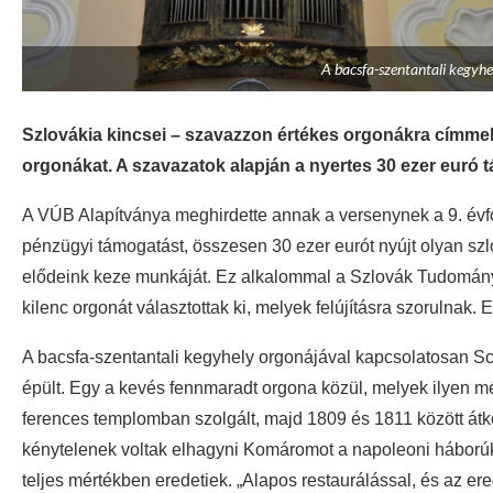
A bacsfa-szentantali kegyhe
Szlovákia kincsei – szavazzon értékes orgonákra címmel 
orgonákat. A szavazatok alapján a nyertes 30 ezer euró
A VÚB Alapítványa meghirdette annak a versenynek a 9. év
pénzügyi támogatást, összesen 30 ezer eurót nyújt olyan szl
elődeink keze munkáját. Ez alkalommal a Szlovák Tudomány
kilenc orgonát választottak ki, melyek felújításra szorulnak
A bacsfa-szentantali kegyhely orgonájával kapcsolatosan S
épült. Egy a kevés fennmaradt orgona közül, melyek ilyen m
ferences templomban szolgált, majd 1809 és 1811 között átkö
kénytelenek voltak elhagyni Komáromot a napoleoni háborúk 
teljes mértékben eredetiek. „Alapos restaurálással, és az e