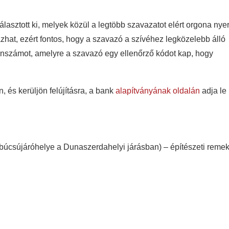
álasztott ki, melyek közül a legtöbb szavazatot elért orgona nyer
hat, ezért fontos, hogy a szavazó a szívéhez legközelebb álló
fonszámot, amelyre a szavazó egy ellenőrző kódot kap, hogy
 és kerüljön felújításra, a bank
alapítványának oldalán
adja le
úcsújáróhelye a Dunaszerdahelyi járásban) – építészeti reme