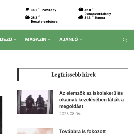
C
C
34.2
Pozsony
32.8
Dunaszerdahely
C
C
28.3
31.3
Kassa
Besztercebánya
IDÉZŐ
MAGAZIN
AJÁNLÓ
Legfrissebb hírek
Az elemzők az iskolakerülés
okainak kezelésében látják a
megoldást
2026.08.06.
Továbbra is fokozott