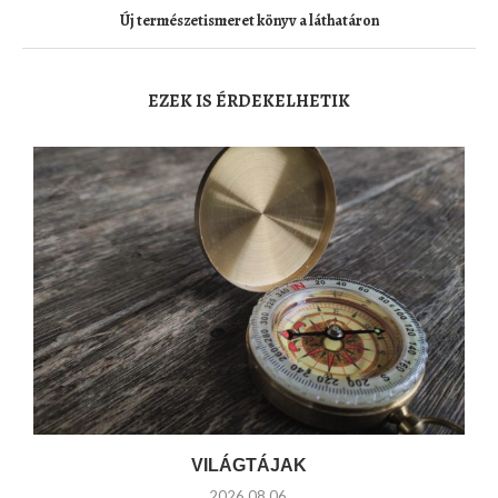
Új természetismeret könyv a láthatáron
EZEK IS ÉRDEKELHETIK
VILÁGTÁJAK
2026.08.06.