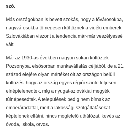
szó.
Más országokban is bevett szokás, hogy a fővárosokba,
nagyvárosokba tömegesen költöznek a vidéki emberek,
Szlovákiában viszont a tendencia már-már veszélyessé
vált.
Már az 1930-as években nagyon sokan költöztek
Pozsonyba, elsősorban munkavállalás céljából, de a 21.
század elejére olyan mértéket ölt az országon belüli
költözés, hogy az ország egyes régiói szinte teljesen
elnéptelenedtek, míg a nyugat-szlovákiai megyék
túlnépesedtek. A települések pedig nem bírnak az
emberáradattal, mert a lakossági szolgáltatásokat
képtelenek ellátni, nincs megfelelő úthálózat, kevés az
óvoda, iskola, orvos.