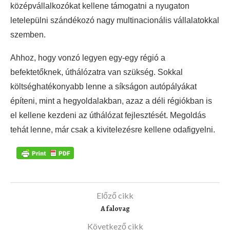
középvállalkozókat kellene támogatni a nyugaton
letelepülni szándékozó nagy multinacionális vállalatokkal
szemben.
Ahhoz, hogy vonzó legyen egy-egy régió a
befektetőknek, úthálózatra van szükség. Sokkal
költséghatékonyabb lenne a síkságon autópályákat
építeni, mint a hegyoldalakban, azaz a déli régiókban is
el kellene kezdeni az úthálózat fejlesztését. Megoldás
tehát lenne, már csak a kivitelezésre kellene odafigyelni.
Előző cikk
A falovag
Következő cikk