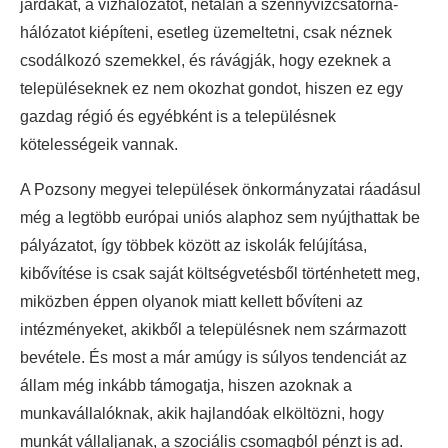
járdákat, a vízhálózatot, netalán a szennyvízcsatorna-
hálózatot kiépíteni, esetleg üzemeltetni, csak néznek
csodálkozó szemekkel, és rávágják, hogy ezeknek a
településeknek ez nem okozhat gondot, hiszen ez egy
gazdag régió és egyébként is a településnek
kötelességeik vannak.
A Pozsony megyei települések önkormányzatai ráadásul
még a legtöbb európai uniós alaphoz sem nyújthattak be
pályázatot, így többek között az iskolák felújítása,
kibővítése is csak saját költségvetésből történhetett meg,
miközben éppen olyanok miatt kellett bővíteni az
intézményeket, akikből a településnek nem származott
bevétele. És most a már amúgy is súlyos tendenciát az
állam még inkább támogatja, hiszen azoknak a
munkavállalóknak, akik hajlandóak elköltözni, hogy
munkát vállaljanak, a szociális csomagból pénzt is ad.