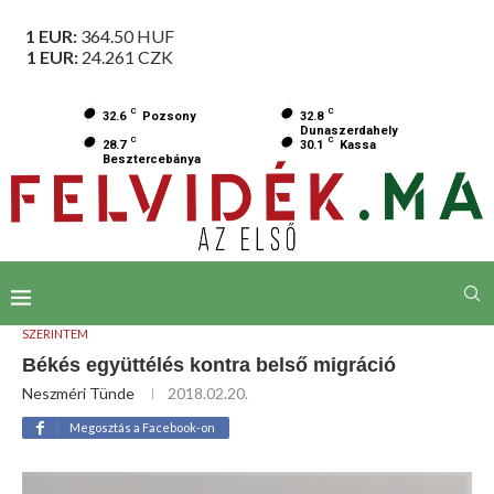
1 EUR:
364.50
HUF
1 EUR:
24.261
CZK
C
C
32.6
Pozsony
32.8
Dunaszerdahely
C
C
28.7
30.1
Kassa
Besztercebánya
SZERINTEM
Békés együttélés kontra belső migráció
Neszméri Tünde
2018.02.20.
Megosztás a Facebook-on