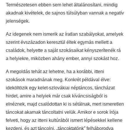
Természetesen ebben sem lehet általánosítani, mindig
akadnak kivételek, de sajnos túlsúlyban vannak a negatív
jelenségek.
Az idegenek nem ismerik az íratlan szabályokat, amelyek
szerint évszázadon keresztül éltek egymás mellett a
családok, helyette a saját szokásaikat kényszerítenék rá
a helyiekre, miközben ahány ember, annyi szokást hoz.
A megoldás tehát az lehetne, ha a korábbi, itteni
szokások maradnának meg. Konkrét példával élve:
ideköltözik egy kelet-szlovákiai néptáncos, táncházat
hirdet, amire a helyiek már csak kíváncsiságból is
elnéznek, majd csalódottan ki is sétálnak, mert ismeretlen
táncokat akarnak táncoltatni velük. Amikor e sorok írója
felveti, hogy az itteni kultúrából ismert lépésekkel kellene
kezdeni, és azt táncolni, „táncoktatónk” felháborodva