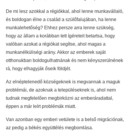
De mi lesz azokkal a régiókkal, ahol lenne munkavállaló,
és boldogan élne a család a szülőfalujában, ha lenne
munkalehetőség? Ehhez persze arra lenne szükség,
hogy az állam a korábban tett ígéreteit betartsa, hogy
valóban azokat a régiókat segítse, ahol magas a
munkanélküliségi arány. Akkor az emberek saját
otthonukban boldogulhatnának és nem kényszerülnének
rá, hogy elhagyják őseik földjét.
Az elnéptelenedő községeknek is megvannak a maguk
problémái, de azoknak a településeknek is, ahol nem
tudnak megfelelően megbirkózni az emberáradattal,
éppen a már leírt problémák miatt.
Van azonban egy emberi vetülete is a belső migrációnak,
az pedig a békés együttélés megbomlása.