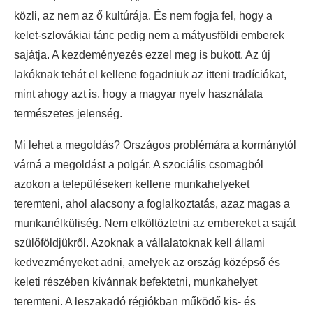
közli, az nem az ő kultúrája. És nem fogja fel, hogy a
kelet-szlovákiai tánc pedig nem a mátyusföldi emberek
sajátja. A kezdeményezés ezzel meg is bukott. Az új
lakóknak tehát el kellene fogadniuk az itteni tradíciókat,
mint ahogy azt is, hogy a magyar nyelv használata
természetes jelenség.
Mi lehet a megoldás? Országos problémára a kormánytól
várná a megoldást a polgár. A szociális csomagból
azokon a településeken kellene munkahelyeket
teremteni, ahol alacsony a foglalkoztatás, azaz magas a
munkanélküliség. Nem elköltöztetni az embereket a saját
szülőföldjükről. Azoknak a vállalatoknak kell állami
kedvezményeket adni, amelyek az ország középső és
keleti részében kívánnak befektetni, munkahelyet
teremteni. A leszakadó régiókban működő kis- és