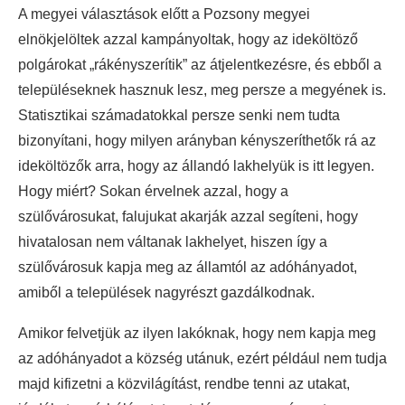
A megyei választások előtt a Pozsony megyei
elnökjelöltek azzal kampányoltak, hogy az ideköltöző
polgárokat „rákényszerítik” az átjelentkezésre, és ebből a
településeknek hasznuk lesz, meg persze a megyének is.
Statisztikai számadatokkal persze senki nem tudta
bizonyítani, hogy milyen arányban kényszeríthetők rá az
ideköltözők arra, hogy az állandó lakhelyük is itt legyen.
Hogy miért? Sokan érvelnek azzal, hogy a
szülővárosukat, falujukat akarják azzal segíteni, hogy
hivatalosan nem váltanak lakhelyet, hiszen így a
szülővárosuk kapja meg az államtól az adóhányadot,
amiből a települések nagyrészt gazdálkodnak.
Amikor felvetjük az ilyen lakóknak, hogy nem kapja meg
az adóhányadot a község utánuk, ezért például nem tudja
majd kifizetni a közvilágítást, rendbe tenni az utakat,