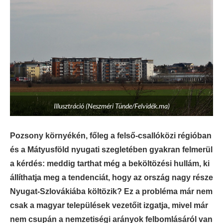
Illusztráció (Neszméri Tünde/Felvidék.ma)
Pozsony környékén, főleg a felső-csallóközi régióban
és a Mátyusföld nyugati szegletében gyakran felmerül
a kérdés: meddig tarthat még a beköltözési hullám, ki
állíthatja meg a tendenciát, hogy az ország nagy része
Nyugat-Szlovákiába költözik? Ez a probléma már nem
csak a magyar települések vezetőit izgatja, mivel már
nem csupán a nemzetiségi arányok felbomlásáról van