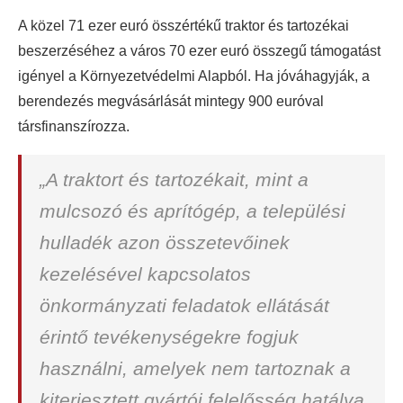
A közel 71 ezer euró összértékű traktor és tartozékai
beszerzéséhez a város 70 ezer euró összegű támogatást
igényel a Környezetvédelmi Alapból. Ha jóváhagyják, a
berendezés megvásárlását mintegy 900 euróval
társfinanszírozza.
„A traktort és tartozékait, mint a
mulcsozó és aprítógép, a települési
hulladék azon összetevőinek
kezelésével kapcsolatos
önkormányzati feladatok ellátását
érintő tevékenységekre fogjuk
használni, amelyek nem tartoznak a
kiterjesztett gyártói felelősség hatálya