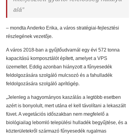
alá”
– mondta Anderko Erika, a város stratégiai-fejlesztési
részlegének vezetője.
A város 2018-ban a gyűjtőudvarnál egy évi 572 tonna
kapacitású komposztálót épített, amelyet a VPS
üzemeltet. Eddig azonban hiányzott a fűnyesedék
feldolgozására szolgáló mulcsozó és a fahulladék
feldolgozására szolgáló aprítógép.
„Jelenleg a hagyományos kaszálás a legtöbb esetben
azért is bonyolult, mert utána el kell távolítani a lekaszált
füvet. A vegetációs időszakban nem megfelelő a
biológiailag lebomló települési hulladék begyűjtése, és a
közterületekről származó fűnyesedék rugalmas