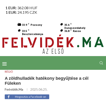
1 EUR:
362.08
HUF
1 EUR:
24.195
CZK
C
C
33.9
Pozsony
35.6
Dunaszerdahely
C
C
33.5
36.8
Kassa
Besztercebánya
RÉGIÓ
A zöldhulladék hatékony begyűjtése a cél
Füleken
Feévidék.ma
2025.06.25.
Megosztás a Facebook-on