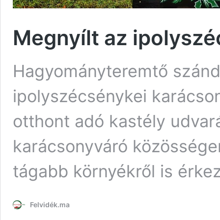
Megnyílt az ipolyszé
Hagyományteremtő szándék
ipolyszécsénykei karácson
otthont adó kastély udva
karácsonyváró közösséger
tágabb környékről is érke
Felvidék.ma