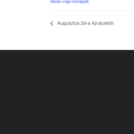
István-napi ünnepek
Augusztus 20-a Ajnácskőn