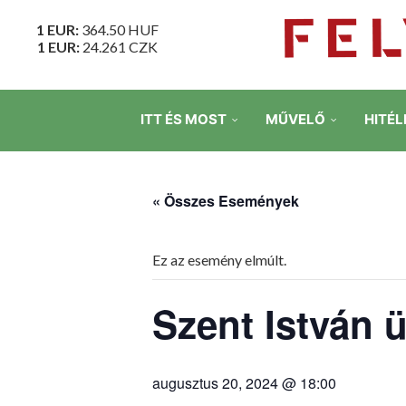
1 EUR:
364.50
HUF
1 EUR:
24.261
CZK
ITT ÉS MOST
MŰVELŐ
HITÉL
« Összes Események
Ez az esemény elmúlt.
Szent István
augusztus 20, 2024 @ 18:00