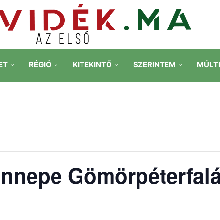
ET
RÉGIÓ
KITEKINTŐ
SZERINTEM
MÚLT
 ünnepe Gömörpéterfal