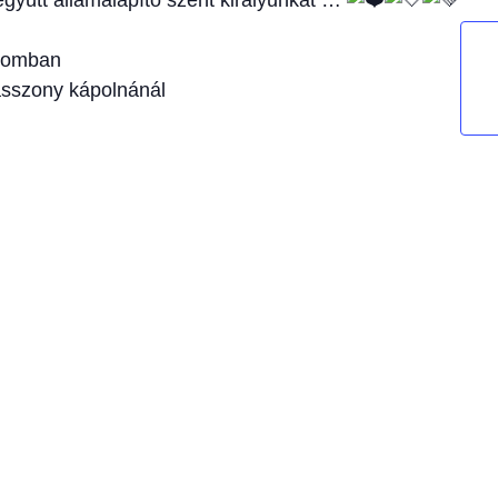
gyütt államalapító szent királyunkat …
plomban
asszony kápolnánál