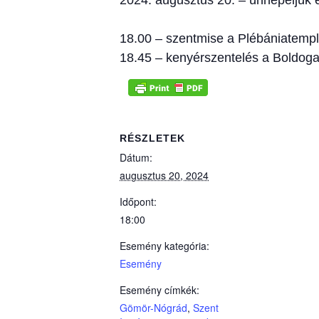
2024. augusztus 20. – ünnepeljük e
18.00 – szentmise a Plébániatem
18.45 – kenyérszentelés a Boldog
RÉSZLETEK
Dátum:
augusztus 20, 2024
Időpont:
18:00
Esemény kategória:
Esemény
Esemény címkék:
Gömör-Nógrád
,
Szent