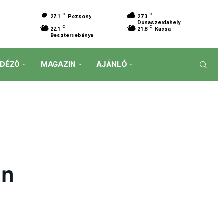
C
C
27.1
Pozsony
27.3
Dunaszerdahely
C
C
22.1
21.8
Kassa
Besztercebánya
IDÉZŐ
MAGAZIN
AJÁNLÓ
án