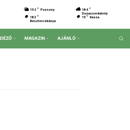
C
C
19.2
Pozsony
18.4
Dunaszerdahely
C
C
18.3
19
Kassa
Besztercebánya
IDÉZŐ
MAGAZIN
AJÁNLÓ