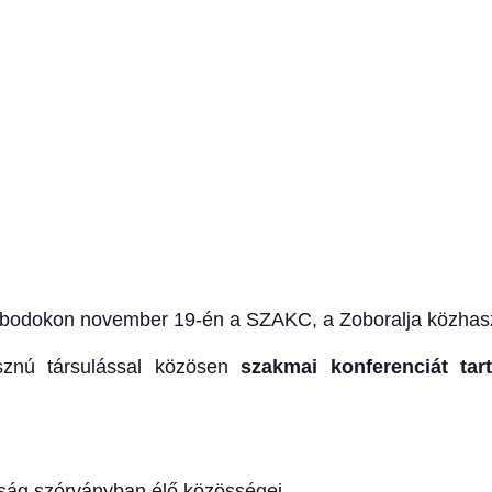
óbodokon november 19-én a SZAKC, a Zoboralja közhasz
znú társulással közösen
szakmai konferenciát ta
rság szórványban élő közösségei