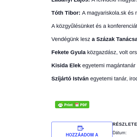
Tóth Tibor:
A magyariskola.sk és
A közgyűlésünket és a konferenciá
Vendégünk lesz
a Százak Tanács
Fekete Gyula
közgazdász, volt or
Kisida Elek
egyetemi magántanár s
Szíjártó István
egyetemi tanár, ir
RÉSZLET
Dátum:
HOZZÁADOM A