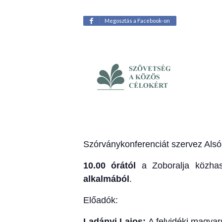
Megosztás a Facebook-on
Szórványkonferenciát szervez Als
10.00 órától
a Zoboralja közhas
alkalmából
.
Előadók:
Ladányi Lajos:
A felvidéki magya