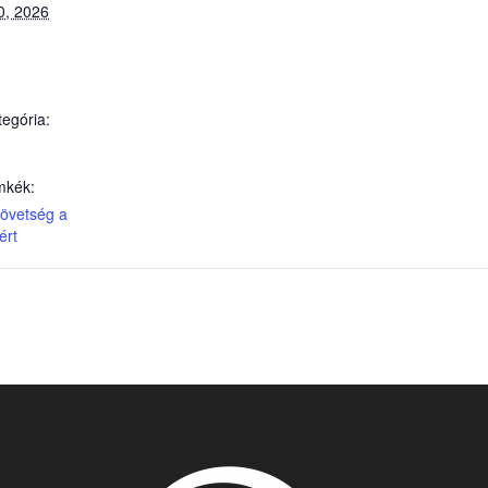
0, 2026
egória:
mkék:
övetség a
ért