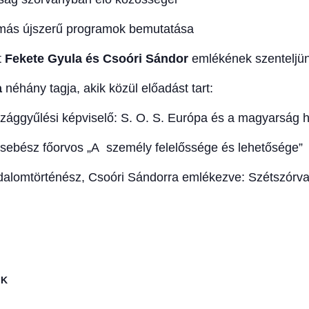
 más újszerű programok bemutatása
t
Fekete Gyula és Csoóri Sándor
emlékének szenteljün
a
néhány tagja, akik közül előadást tart:
szággyűlési képviselő: S. O. S. Európa és a magyarság 
ebész főorvos „A személy felelőssége és lehetősége”
odalomtörténész, Csoóri Sándorra emlékezve: Szétszórva
EK