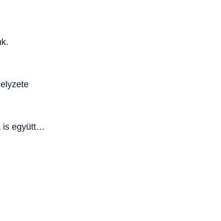
k.
helyzete
 is együtt…