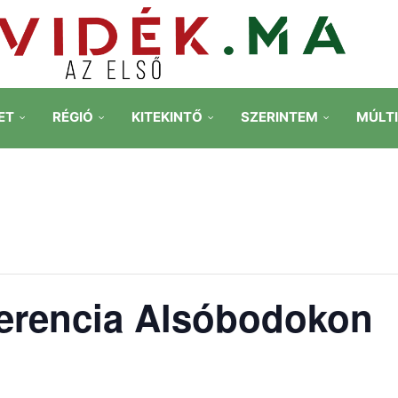
ET
RÉGIÓ
KITEKINTŐ
SZERINTEM
MÚLT
erencia Alsóbodokon