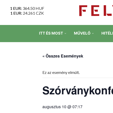
1 EUR:
364.50
HUF
1 EUR:
24.261
CZK
ITT ÉS MOST
MŰVELŐ
HITÉL
« Összes Események
Ez az esemény elmúlt.
Szórványkonf
augusztus 10 @ 07:17