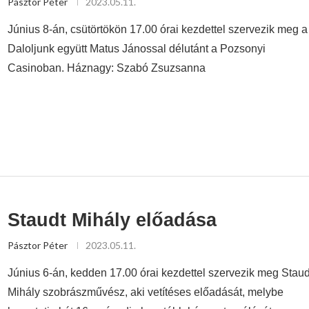
Pásztor Péter
2023.05.11.
Június 8-án, csütörtökön 17.00 órai kezdettel szervezik meg a
Daloljunk együtt Matus Jánossal délutánt a Pozsonyi
Casinoban. Háznagy: Szabó Zsuzsanna
Staudt Mihály előadása
Pásztor Péter
2023.05.11.
Június 6-án, kedden 17.00 órai kezdettel szervezik meg Staud
Mihály szobrászművész, aki vetítéses előadását, melybe