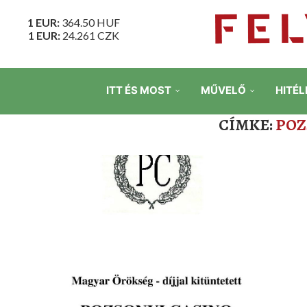
1 EUR:
364.50
HUF
1 EUR:
24.261
CZK
ITT ÉS MOST
MŰVELŐ
HITÉL
CÍMKE:
POZ