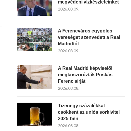
megvédeni vízkészleteinket
2026.08.09.
A Ferencváros egygólos
vereséget szenvedett a Real
Madridtól
2026.08.09.
A Real Madrid képviselői
megkoszorúzták Puskás
Ferenc sírját
2026.08.08.
Tizenegy százalékkal
csökkent az uniós sörkivitel
2025-ben
2026.08.08.