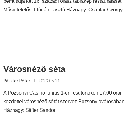
bemutatja két 16. századi olasz táblakép restaurálását.
Műsorfelelős: Flórián László Háznagy: Csaplár György
Városnéző séta
Pásztor Péter
2023.05.11.
A Pozsonyi Casino június 1-én, csütörtökön 17.00 órai
kezdettel városnéző sétát szervez Pozsony óvárosában.
Háznagy: Stifter Sándor