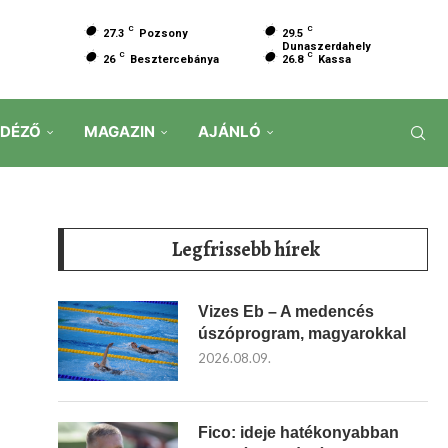
C
C
27.3
Pozsony
29.5
Dunaszerdahely
C
C
26
Besztercebánya
26.8
Kassa
IDÉZŐ
MAGAZIN
AJÁNLÓ
Legfrissebb hírek
Vizes Eb – A medencés
úszóprogram, magyarokkal
2026.08.09.
Fico: ideje hatékonyabban