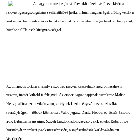
A magyar nemzetiségű diáklány, akit közel másfél éve kísért a
szlovák igazságszolgáltatás szellemüldöző játéka, miután magyarságáért földig verték a
nyitrai parkban, nyilvánosan hallatta hangját: Szlovákiában megsértették emberi jogait,
közölte a CTK cseh hírügynökséggel.
Az ominózus tortúrára, amely a szlovák-magyar kapcsolatok megromlásához is
vezetett, immár külföld is felfigyelt.
Az emberi jogok napjának tiszteletére Malina
Hedvig aláírta azt a nyilatkozatot, amelynek kezdeményezői neves szlovákiai
személyiségek, – többek közt Ernest Valko jogász, Daniel Hevoer és Tomás Janovic
írók, Luba Lesná újságíró, Szigeti László kiadói igazgató-, akik elítélik Robert Fico
kormányát az emberi jogok megsértéséért, a sajtószabadság korlátozására tett
kísérletéért.