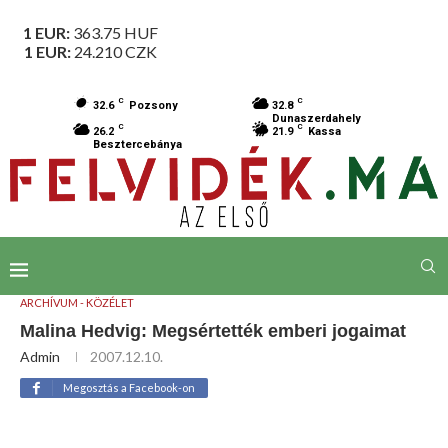
1 EUR:
363.75
HUF
1 EUR:
24.210
CZK
C
C
32.6
Pozsony
32.8
Dunaszerdahely
C
C
26.2
21.9
Kassa
Besztercebánya
ARCHÍVUM - KÖZÉLET
Malina Hedvig: Megsértették emberi jogaimat
Admin
2007.12.10.
Megosztás a Facebook-on