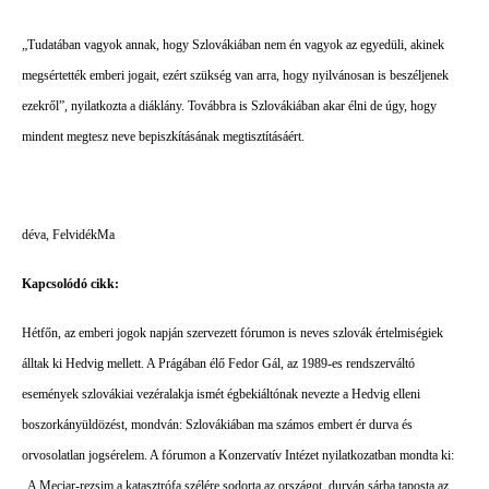
„Tudatában vagyok annak, hogy Szlovákiában nem én vagyok az egyedüli, akinek
megsértették emberi jogait, ezért szükség van arra, hogy nyilvánosan is beszéljenek
ezekről”, nyilatkozta a diáklány. Továbbra is Szlovákiában akar élni de úgy, hogy
mindent megtesz neve bepiszkításának megtisztításáért.
déva, FelvidékMa
Kapcsolódó cikk:
Hétfőn, az emberi jogok napján szervezett fórumon is neves szlovák értelmiségiek
álltak ki Hedvig mellett. A Prágában élő Fedor Gál, az 1989-es rendszerváltó
események szlovákiai vezéralakja ismét égbekiáltónak nevezte a Hedvig elleni
boszorkányüldözést, mondván: Szlovákiában ma számos embert ér durva és
orvosolatlan jogsérelem. A fórumon a Konzervatív Intézet nyilatkozatban mondta ki:
„A Meciar-rezsim a katasztrófa szélére sodorta az országot, durván sárba taposta az