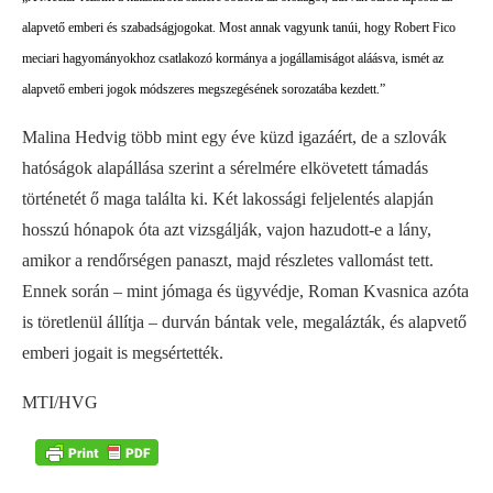
alapvető emberi és szabadságjogokat. Most annak vagyunk tanúi, hogy Robert Fico
meciari hagyományokhoz csatlakozó kormánya a jogállamiságot aláásva, ismét az
alapvető emberi jogok módszeres megszegésének sorozatába kezdett.”
Malina Hedvig több mint egy éve küzd igazáért, de a szlovák
hatóságok alapállása szerint a sérelmére elkövetett támadás
történetét ő maga találta ki. Két lakossági feljelentés alapján
hosszú hónapok óta azt vizsgálják, vajon hazudott-e a lány,
amikor a rendőrségen panaszt, majd részletes vallomást tett.
Ennek során – mint jómaga és ügyvédje, Roman Kvasnica azóta
is töretlenül állítja – durván bántak vele, megalázták, és alapvető
emberi jogait is megsértették.
MTI/HVG