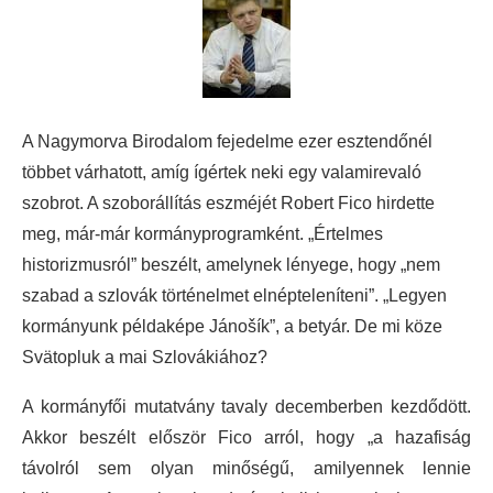
A Nagymorva Birodalom fejedelme ezer esztendőnél
többet várhatott, amíg ígértek neki egy valamirevaló
szobrot. A szoborállítás eszméjét Robert Fico hirdette
meg, már-már kormányprogramként. „Értelmes
historizmusról” beszélt, amelynek lényege, hogy „nem
szabad a szlovák történelmet elnépteleníteni”. „Legyen
kormányunk példaképe Jánošík”, a betyár. De mi köze
Svätopluk a mai Szlovákiához?
A kormányfői mutatvány tavaly decemberben kezdődött.
Akkor beszélt először Fico arról, hogy „a hazafiság
távolról sem olyan minőségű, amilyennek lennie