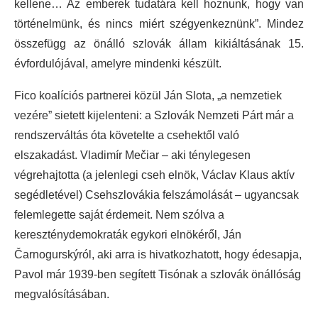
kellene… Az emberek tudatára kell hoznunk, hogy van
történelmünk, és nincs miért szégyenkeznünk”. Mindez
összefügg az önálló szlovák állam kikiáltásának 15.
évfordulójával, amelyre mindenki készült.
Fico koalíciós partnerei közül Ján Slota, „a nemzetiek
vezére” sietett kijelenteni: a Szlovák Nemzeti Párt már a
rendszerváltás óta követelte a csehektől való
elszakadást. Vladimír Mečiar – aki ténylegesen
végrehajtotta (a jelenlegi cseh elnök, Václav Klaus aktív
segédletével) Csehszlovákia felszámolását – ugyancsak
felemlegette saját érdemeit. Nem szólva a
kereszténydemokraták egykori elnökéről, Ján
Čarnogurskýról, aki arra is hivatkozhatott, hogy édesapja,
Pavol már 1939-ben segített Tisónak a szlovák önállóság
megvalósításában.