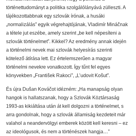
történettudományt a politika szolgálólányává zülleszti. A
tájékozottabbnak egy szlovák írónak, a husáki
„normalizálás” egyik végrehajtójának, Vladimír Mináčnak
a tétele jut eszébe, amely szerint „be kell népesíteni a
szlovák történelmet”. Kikkel? Az eredmény annak idején
a történelmi nevek mai szlovák helyesírás szerinti
kötelező átírása lett. Ez értelemszerűen a magyar
történelmi nevekre vonatkozott. Így tűnt fel egyes
könyvekben „František Rakoci”, „L’udovit Košut”.
És újra Dušan Kováčot idézném: „Ha manapság olyan
hangok is hallatszanak, hogy a Szlovák Köztársaság
1993-as kikiáltása után át kell dolgozni a történelmet, s
arra gondolnak, hogy a szlovák államiság kezdeteit már
valahol a neandervölgyi emberek között kell keresni – ez
az ideológusok, és nem a történészek hangja…”