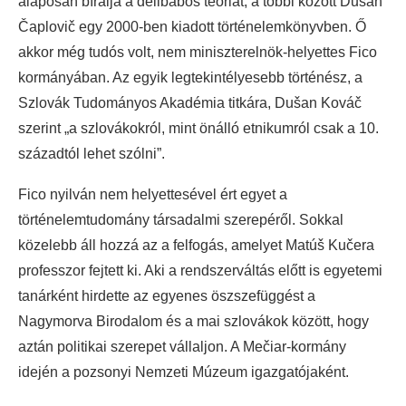
alaposan bírálja a délibábos teóriát, a többi között Dušan
Čaplovič egy 2000-ben kiadott történelemkönyvben. Ő
akkor még tudós volt, nem miniszterelnök-helyettes Fico
kormányában. Az egyik legtekintélyesebb történész, a
Szlovák Tudományos Akadémia titkára, Dušan Kováč
szerint „a szlovákokról, mint önálló etnikumról csak a 10.
századtól lehet szólni”.
Fico nyilván nem helyettesével ért egyet a
történelemtudomány társadalmi szerepéről. Sokkal
közelebb áll hozzá az a felfogás, amelyet Matúš Kučera
professzor fejtett ki. Aki a rendszerváltás előtt is egyetemi
tanárként hirdette az egyenes öszszefüggést a
Nagymorva Birodalom és a mai szlovákok között, hogy
aztán politikai szerepet vállaljon. A Mečiar-kormány
idején a pozsonyi Nemzeti Múzeum igazgatójaként.