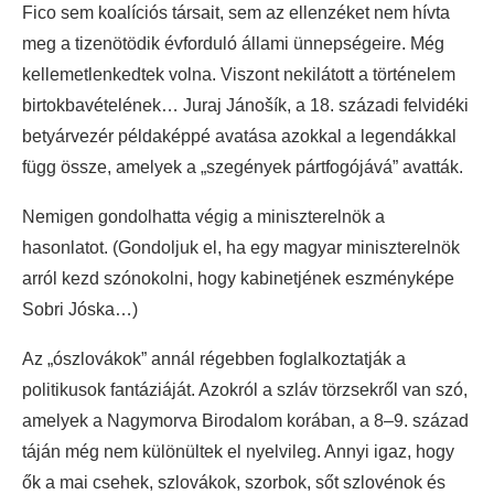
Fico sem koalíciós társait, sem az ellenzéket nem hívta
meg a tizenötödik évforduló állami ünnepségeire. Még
kellemetlenkedtek volna. Viszont nekilátott a történelem
birtokbavételének… Juraj Jánošík, a 18. századi felvidéki
betyárvezér példaképpé avatása azokkal a legendákkal
függ össze, amelyek a „szegények pártfogójává” avatták.
Nemigen gondolhatta végig a miniszterelnök a
hasonlatot. (Gondoljuk el, ha egy magyar miniszterelnök
arról kezd szónokolni, hogy kabinetjének eszményképe
Sobri Jóska…)
Az „ószlovákok” annál régebben foglalkoztatják a
politikusok fantáziáját. Azokról a szláv törzsekről van szó,
amelyek a Nagymorva Birodalom korában, a 8–9. század
táján még nem különültek el nyelvileg. Annyi igaz, hogy
ők a mai csehek, szlovákok, szorbok, sőt szlovénok és