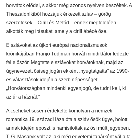
horvátok elődei, s akkor még azonos nyelven beszéltek. A
Theszaloníkiből hozzájuk érkezett szláv – görög
szerzetesek – Cirill és Metód – ennek megfelelően
alkották meg írásukat, amely a cirill ábécé őse.
E szlávokat az újkori európai nacionalizmusok
krónikájában Franjo Tudjman horvát minidiktátor fedezte
fel először. Megtette e szlávokat horvátoknak, majd az
úgynevezett ősiség jogán ekként „nyugtatgatta” az 1990-
es választások idején a szerb népességet:
„Horvátországban mindenki egyenjogú, de tudni kell, ki
az úr a háznál.”
A cseheket sosem érdekelte komolyan a nemzeti
romantika 19. századi láza óta a szláv ősök ügye, holott
annak idején eposzt is hamisítottak az ősi múlt jegyében.
T. G. Masaryk volt az, aki még egyetemi tanárként vállalta