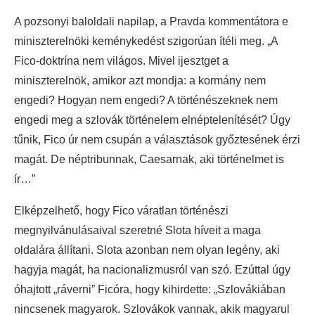
A pozsonyi baloldali napilap, a Pravda kommentátora e
miniszterelnöki keménykedést szigorúan ítéli meg. „A
Fico-doktrína nem világos. Mivel ijesztget a
miniszterelnök, amikor azt mondja: a kormány nem
engedi? Hogyan nem engedi? A történészeknek nem
engedi meg a szlovák történelem elnéptelenítését? Úgy
tűnik, Fico úr nem csupán a választások győztesének érzi
magát. De néptribunnak, Caesarnak, aki történelmet is
ír…”
Elképzelhető, hogy Fico váratlan történészi
megnyilvánulásaival szeretné Slota híveit a maga
oldalára állítani. Slota azonban nem olyan legény, aki
hagyja magát, ha nacionalizmusról van szó. Ezúttal úgy
óhajtott „ráverni” Ficóra, hogy kihirdette: „Szlovákiában
nincsenek magyarok. Szlovákok vannak, akik magyarul