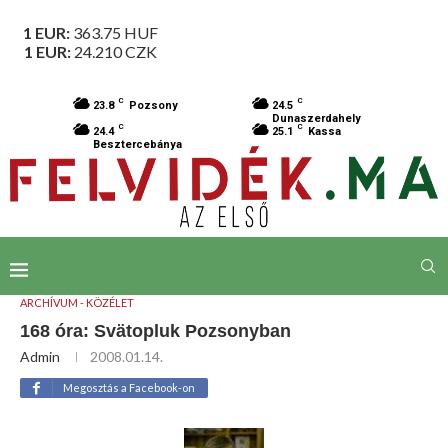
1 EUR:
363.75
HUF
1 EUR:
24.210
CZK
C
C
23.8
Pozsony
24.5
Dunaszerdahely
C
C
24.4
25.1
Kassa
Besztercebánya
ARCHÍVUM - KÖZÉLET
168 óra: Svätopluk Pozsonyban
Admin
2008.01.14.
Megosztás a Facebook-on