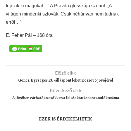
fejezik ki magukat…” A Pravda glosszája szerint: „A
világon mindenki szlovák. Csak néhányan nem tudnak
erről…”
E. Fehér Pál – 168 óra
Előző cikk
Göncz: Egységes EU-álláspont lehet Koszovó jövőjéről
Következő cikk
A jövőben várhatóan csökken a felsőoktatásban tanulók száma
EZEK IS ÉRDEKELHETIK