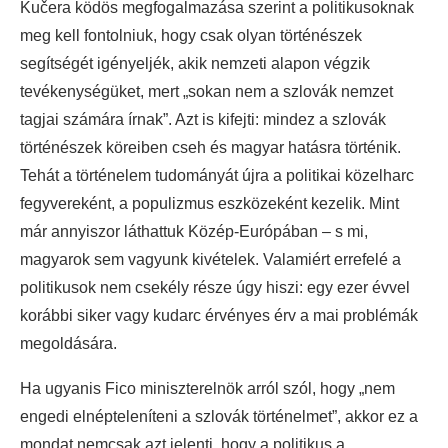
Kučera ködös megfogalmazása szerint a politikusoknak
meg kell fontolniuk, hogy csak olyan történészek
segítségét igényeljék, akik nemzeti alapon végzik
tevékenységüket, mert „sokan nem a szlovák nemzet
tagjai számára írnak”. Azt is kifejti: mindez a szlovák
történészek köreiben cseh és magyar hatásra történik.
Tehát a történelem tudományát újra a politikai közelharc
fegyvereként, a populizmus eszközeként kezelik. Mint
már annyiszor láthattuk Közép-Európában – s mi,
magyarok sem vagyunk kivételek. Valamiért errefelé a
politikusok nem csekély része úgy hiszi: egy ezer évvel
korábbi siker vagy kudarc érvényes érv a mai problémák
megoldására.
Ha ugyanis Fico miniszterelnök arról szól, hogy „nem
engedi elnépteleníteni a szlovák történelmet”, akkor ez a
mondat nemcsak azt jelenti, hogy a politikus a