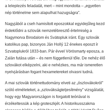
a leleplezés feladatát, mert – mint mondotta – „egyetlen
nép történelme sem alapulhat hazugságra”.
Nagyjából a cseh hamisított eposzokkal egyidejűleg kezd
érdeklődni a szlovák nemzetébresztő értelmiség a
Nagymorva Birodalom és Svätopluk iránt. Egy szlovák
katolikus pap, bizonyos Ján Hollý 12 énekes eposzt ír
Szvatoplukról 1833-ban. Pár évvel Vörösmarty eposza, a
Zalán futása után – és nem függetlenül tőle. De nehéz élő
szlovákot elképzelni, aki e nehézkes, ma már ismeretlen
nyelvjárásban fogant hexametereket olvasni tudná.
A mai szlovák történettudomány elveti az „ószlovákokról”
szóló elméleteket, a „szlovákságteljesítmény” vizsgálatát,
hogy egy Magyarországon is forgatott teóriával is
érzékeltessük a kép groteszkjét. A historikusszakma