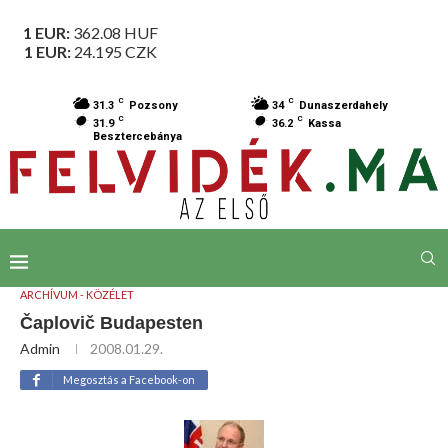
1 EUR:
362.08
HUF
1 EUR:
24.195
CZK
C
C
31.3
Pozsony
34
Dunaszerdahely
C
C
31.9
36.2
Kassa
Besztercebánya
ARCHÍVUM - KÖZÉLET
Čaplovič Budapesten
Admin
2008.01.29.
Megosztás a Facebook-on