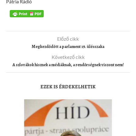
Pátria Rádió
Előző cikk
Megkezdődött a parlament 19. ülésszaka
Következő cikk
A szlovákok hisznek a médiáknak, a rendőrségnek viszont nem!
EZEK IS ÉRDEKELHETIK