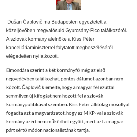
Dušan Čaplovič ma Budapesten egyeztetett a
közeljövőben megvalósuló Gyurcsány-Fico találkozóról.
A szlovák kormány alelnöke a Kiss Péter
kancelláriaminiszterrel folytatott megbeszéléséről
elégedetten nyilatkozott.
Elmondása szerint a két kormányfő még az első
negyedévben találkozhat, pontos dátumot azonban nem
közölt. Čaplovič kiemelte, hogy a magyar fél ezúttal
semmilyen új kifogást nem hozott fel a szlovák
kormánypolitikával szemben. Kiss Péter állítólag mosollyal
fogadta azt a magyarázatot, hogy az MKP-val a szlovák
kormány azért nem működhet együtt, mert azt a magyar
párt sértő módon nacionalistának tartja.