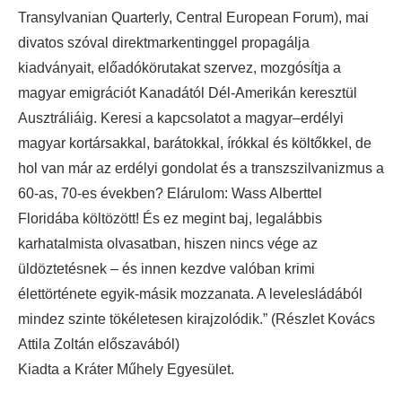
Transylvanian Quarterly, Central European Forum), mai
divatos szóval direktmarkentinggel propagálja
kiadványait, előadókörutakat szervez, mozgósítja a
magyar emigrációt Kanadától Dél-Amerikán keresztül
Ausztráliáig. Keresi a kapcsolatot a magyar–erdélyi
magyar kortársakkal, barátokkal, írókkal és költőkkel, de
hol van már az erdélyi gondolat és a transzszilvanizmus a
60-as, 70-es években? Elárulom: Wass Alberttel
Floridába költözött! És ez megint baj, legalábbis
karhatalmista olvasatban, hiszen nincs vége az
üldöztetésnek – és innen kezdve valóban krimi
élettörténete egyik-másik mozzanata. A levelesládából
mindez szinte tökéletesen kirajzolódik.” (Részlet Kovács
Attila Zoltán előszavából)
Kiadta a Kráter Műhely Egyesület.