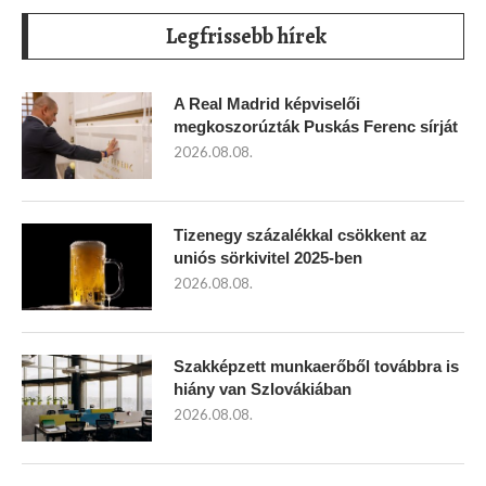
Legfrissebb hírek
A Real Madrid képviselői
megkoszorúzták Puskás Ferenc sírját
2026.08.08.
Tizenegy százalékkal csökkent az
uniós sörkivitel 2025-ben
2026.08.08.
Szakképzett munkaerőből továbbra is
hiány van Szlovákiában
2026.08.08.