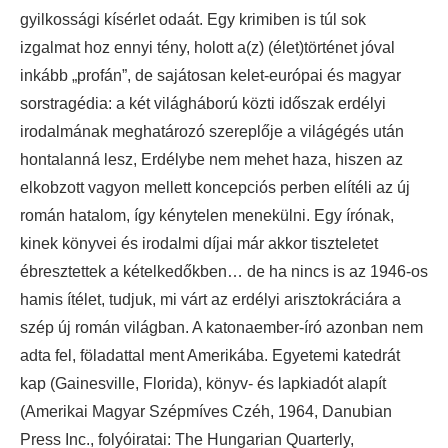
gyilkossági kísérlet odaát. Egy krimiben is túl sok
izgalmat hoz ennyi tény, holott a(z) (élet)történet jóval
inkább „profán”, de sajátosan kelet-európai és magyar
sorstragédia: a két világháború közti időszak erdélyi
irodalmának meghatározó szereplője a világégés után
hontalanná lesz, Erdélybe nem mehet haza, hiszen az
elkobzott vagyon mellett koncepciós perben elítéli az új
román hatalom, így kénytelen menekülni. Egy írónak,
kinek könyvei és irodalmi díjai már akkor tiszteletet
ébresztettek a kételkedőkben… de ha nincs is az 1946-os
hamis ítélet, tudjuk, mi várt az erdélyi arisztokráciára a
szép új román világban. A katonaember-író azonban nem
adta fel, föladattal ment Amerikába. Egyetemi katedrát
kap (Gainesville, Florida), könyv- és lapkiadót alapít
(Amerikai Magyar Szépmíves Czéh, 1964, Danubian
Press Inc., folyóiratai: The Hungarian Quarterly,