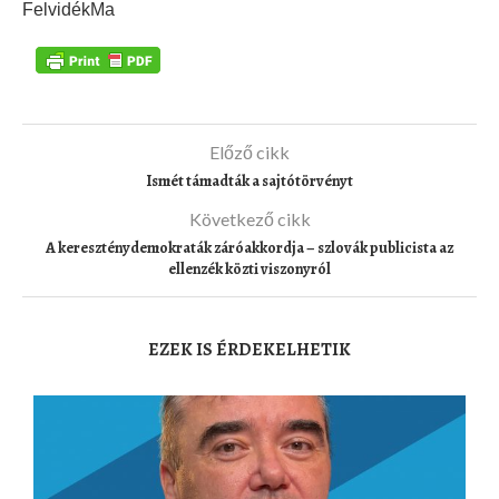
FelvidékMa
Előző cikk
Ismét támadták a sajtótörvényt
Következő cikk
A kereszténydemokraták záróakkordja – szlovák publicista az
ellenzék közti viszonyról
EZEK IS ÉRDEKELHETIK