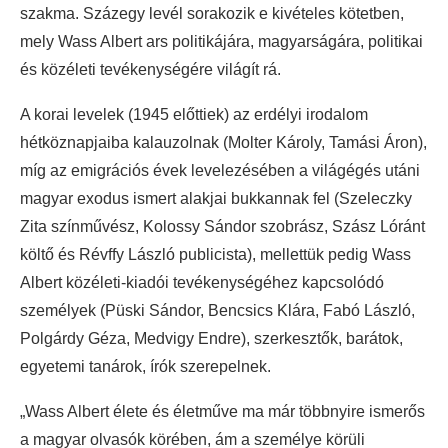
szakma. Százegy levél sorakozik e kivételes kötetben,
mely Wass Albert ars politikájára, magyarságára, politikai
és közéleti tevékenységére világít rá.
A korai levelek (1945 előttiek) az erdélyi irodalom
hétköznapjaiba kalauzolnak (Molter Károly, Tamási Áron),
míg az emigrációs évek levelezésében a világégés utáni
magyar exodus ismert alakjai bukkannak fel (Szeleczky
Zita színművész, Kolossy Sándor szobrász, Szász Lóránt
költő és Révffy László publicista), mellettük pedig Wass
Albert közéleti-kiadói tevékenységéhez kapcsolódó
személyek (Püski Sándor, Bencsics Klára, Fabó László,
Polgárdy Géza, Medvigy Endre), szerkesztők, barátok,
egyetemi tanárok, írók szerepelnek.
„Wass Albert élete és életműve ma már többnyire ismerős
a magyar olvasók körében, ám a személye körüli