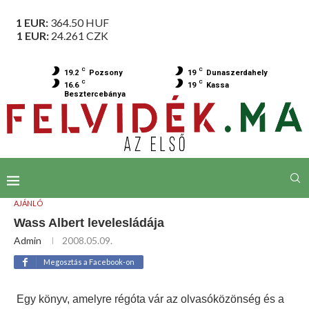
1 EUR:
364.50
HUF
1 EUR:
24.261
CZK
C
C
19.2
Pozsony
19
Dunaszerdahely
C
C
16.6
19
Kassa
Besztercebánya
AJÁNLÓ
Wass Albert levelesládája
Admin
2008.05.09.
Megosztás a Facebook-on
Egy könyv, amelyre régóta vár az olvasóközönség és a