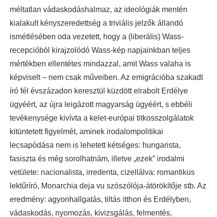
méltatlan vádaskodáshalmaz, az ideológiák mentén
kialakult kényszeredettség a triviális jelzők állandó
ismétlésében oda vezetett, hogy a (liberális) Wass-
recepcióból kirajzolódó Wass-kép napjainkban teljes
mértékben ellentétes mindazzal, amit Wass valaha is
képviselt – nem csak műveiben. Az emigrációba szakadt
író fél évszázadon keresztül küzdött elrabolt Erdélye
ügyéért, az újra leigázott magyarság ügyéért, s ebbéli
tevékenysége kivívta a kelet-európai titkosszolgálatok
kitüntetett figyelmét, aminek irodalompolitikai
lecsapódása nem is lehetett kétséges: hungarista,
fasiszta és még sorolhatnám, illetve „ezek” irodalmi
vetülete: nacionalista, irredenta, cizellálva: romantikus
lektűríró, Monarchia deja vu szószólója-átörökítője stb. Az
eredmény: agyonhallgatás, tiltás itthon és Erdélyben,
vádaskodás, nyomozás, kivizsgálás, felmentés,