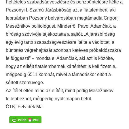
Feltételes szabadságvesztésre és pénzbüntetésre ítélte a
Pozsonyi I. Számú Járásbíróság azt a fiatalembert, aki
februárban Pozsony belvárosában megtámadta Grigorij
Mesežnikov politológust. Minderről Pavol Adamčiak, a
bíróság szóvivője tájékoztatta a sajtót.
„A járásbíróság
egy évig tartó szabadságvesztésre ítélte a vádlottat, a
büntetés végrehajtását azonban kétéves próbaidőszakra
felfüggeszti” – mondta el Adamčiak, aki azt is közölte,
hogy az elítélt fiatalembernek kártérítést is kell fizetnie,
mégpedig 6511 koronát, mivel a támadáskor eltört a
sértett szemüvege.
Az ítélet ellen mind az elítélt, mind pedig Mesežnikov
fellebbezhet, mégpedig nyolc napon belül.
ČTK, Felvidék Ma