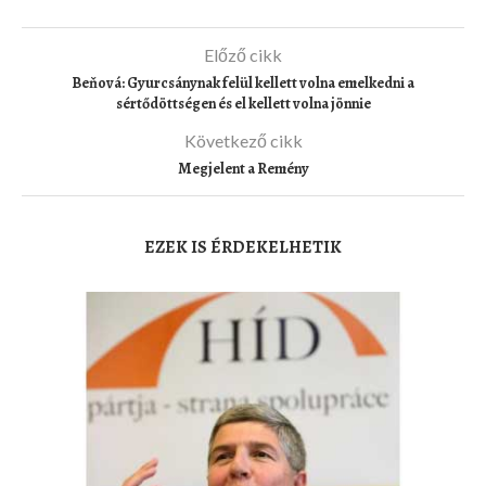
Előző cikk
Beňová: Gyurcsánynak felül kellett volna emelkedni a
sértődöttségen és el kellett volna jönnie
Következő cikk
Megjelent a Remény
EZEK IS ÉRDEKELHETIK