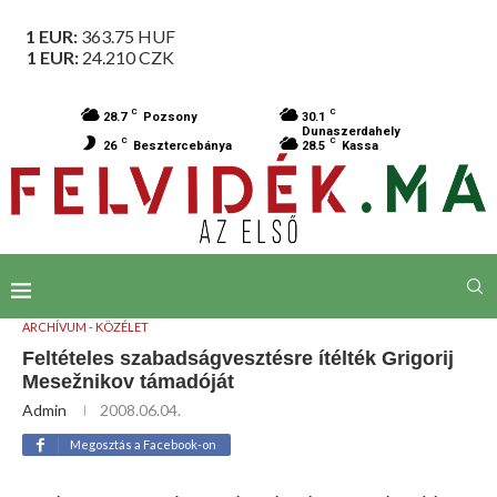
1 EUR:
363.75
HUF
1 EUR:
24.210
CZK
C
C
28.7
Pozsony
30.1
Dunaszerdahely
C
C
26
Besztercebánya
28.5
Kassa
ARCHÍVUM - KÖZÉLET
Feltételes szabadságvesztésre ítélték Grigorij
Mesežnikov támadóját
Admin
2008.06.04.
Megosztás a Facebook-on