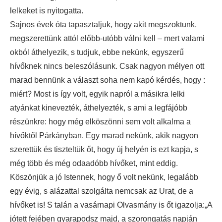
lelkeket is nyitogatta.
Sajnos évek óta tapasztaljuk, hogy akit megszoktunk,
megszerettünk attól előbb-utóbb válni kell – mert valami
okból áthelyezik, s tudjuk, ebbe nekünk, egyszerű
hívőknek nincs beleszólásunk. Csak nagyon mélyen ott
marad bennünk a választ soha nem kapó kérdés, hogy :
miért? Most is így volt, egyik napról a másikra lelki
atyánkat kinevezték, áthelyezték, s ami a legfájóbb
részünkre: hogy még elköszönni sem volt alkalma a
hívőktől Párkányban. Egy marad nekünk, akik nagyon
szerettük és tiszteltük őt, hogy új helyén is ezt kapja, s
még több és még odaadóbb hívőket, mint eddig.
Köszönjük a jó Istennek, hogy ő volt nekünk, legalább
egy évig, s alázattal szolgálta nemcsak az Urat, de a
hívőket is! S talán a vasárnapi Olvasmány is őt igazolja:„A
jótett fejében gyarapodsz majd, a szorongatás napján