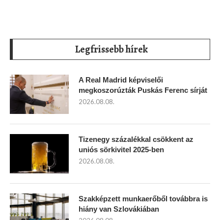
Legfrissebb hírek
A Real Madrid képviselői
megkoszorúzták Puskás Ferenc sírját
2026.08.08.
Tizenegy százalékkal csökkent az
uniós sörkivitel 2025-ben
2026.08.08.
Szakképzett munkaerőből továbbra is
hiány van Szlovákiában