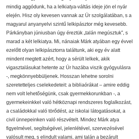
mindig aggódunk, ha a lelkiatya-váltás ideje jön el nyár
elején. Hisz oly kevesen vannak az Úr szolgálatában, s a
magyarul anyanyelvi szintű lelkipásztor még kevesebb.
Párkányban júniusban úgy éreztük „talán megúsztuk”, s
marad a két lelkiatya. Mi, nánaiak Márk atyában egy évvel
ezelőtt olyan lelkipásztorra találtunk, aki egy év alatt
mindent megtett azért, hogy a sérült lelkek, akik
vigasztalásukat hetente az Úr hazába viszik gyógyulásra
-, megkönnyebbüljenek. Hosszan lehetne sorolni
szeretetteljes cselekedeteit: a bibliaórákat – amire eddig
nem volt lehetőségünk, csak gyermekkorunkban -, a
gyermekeinkkel való hétköznapi rendszeres foglalkozást,
a családokkal való törődést, az iskolai látogatásokat, a
civil ünnepeinken való részvételt. Mindez Márk atya
figyelmével, segítségével, jelenlétével, szervezésével
valósult meg, s elindult valami, ami talán a bezárult