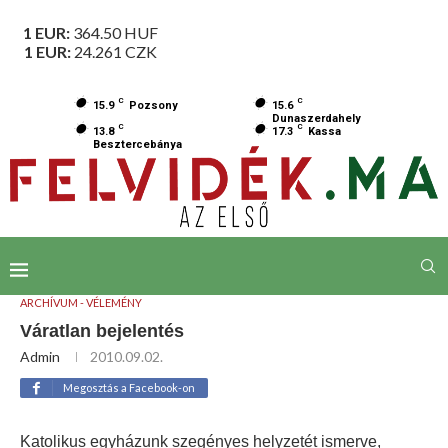
1 EUR:
364.50
HUF
1 EUR:
24.261
CZK
C
C
15.9
Pozsony
15.6
Dunaszerdahely
C
C
13.8
17.3
Kassa
Besztercebánya
ARCHÍVUM - VÉLEMÉNY
Váratlan bejelentés
Admin
2010.09.02.
Megosztás a Facebook-on
Katolikus egyházunk szegényes helyzetét ismerve,