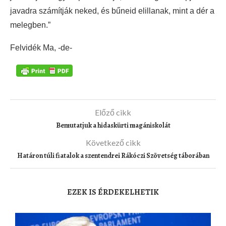
javadra számítják neked, és bűneid elillanak, mint a dér a
melegben.”
Felvidék Ma, -de-
Előző cikk
Bemutatjuk a hidaskürti magániskolát
Következő cikk
Határon túli fiatalok a szentendrei Rákóczi Szövetség táborában
EZEK IS ÉRDEKELHETIK