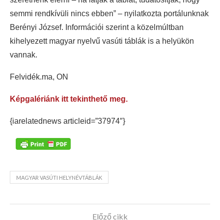
semmi rendkívüli nincs ebben” – nyilatkozta portálunknak
Berényi József. Információi szerint a közelmúltban
kihelyezett magyar nyelvű vasúti táblák is a helyükön
vannak.
Felvidék.ma, ON
Képgalériánk itt tekinthető meg.
{iarelatednews articleid=”37974″}
MAGYAR VASÚTI HELYNÉVTÁBLÁK
Előző cikk