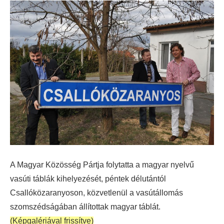
A Magyar Közösség Pártja folytatta a magyar nyelvű
vasúti táblák kihelyezését, péntek délutántól
Csallóközaranyoson, közvetlenül a vasútállomás
szomszédságában állítottak magyar táblát.
(Képgalériával frissítve)