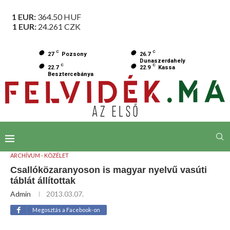
1 EUR:
364.50
HUF
1 EUR:
24.261
CZK
C
C
27
Pozsony
26.7
Dunaszerdahely
C
C
22.7
22.9
Kassa
Besztercebánya
ARCHÍVUM - KÖZÉLET
Csallóközaranyoson is magyar nyelvű vasúti
táblát állítottak
Admin
2013.03.07.
Megosztás a Facebook-on