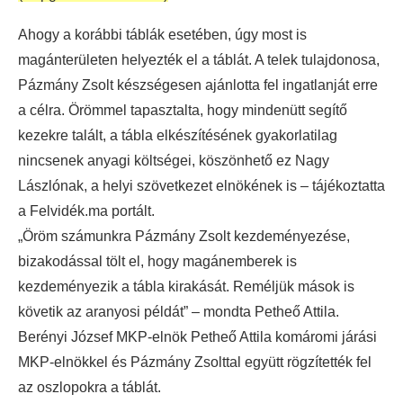
Ahogy a korábbi táblák esetében, úgy most is
magánterületen helyezték el a táblát. A telek tulajdonosa,
Pázmány Zsolt készségesen ajánlotta fel ingatlanját erre
a célra. Örömmel tapasztalta, hogy mindenütt segítő
kezekre talált, a tábla elkészítésének gyakorlatilag
nincsenek anyagi költségei, köszönhető ez Nagy
Lászlónak, a helyi szövetkezet elnökének is – tájékoztatta
a Felvidék.ma portált.
„Öröm számunkra Pázmány Zsolt kezdeményezése,
bizakodással tölt el, hogy magánemberek is
kezdeményezik a tábla kirakását. Reméljük mások is
követik az aranyosi példát” – mondta Petheő Attila.
Berényi József MKP-elnök Petheő Attila komáromi járási
MKP-elnökkel és Pázmány Zsolttal együtt rögzítették fel
az oszlopokra a táblát.