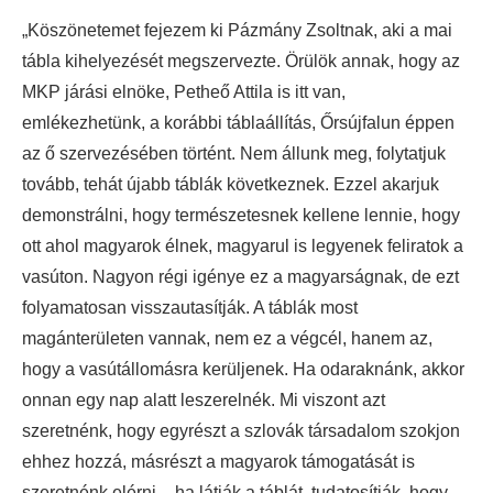
„Köszönetemet fejezem ki Pázmány Zsoltnak, aki a mai
tábla kihelyezését megszervezte. Örülök annak, hogy az
MKP járási elnöke, Petheő Attila is itt van,
emlékezhetünk, a korábbi táblaállítás, Őrsújfalun éppen
az ő szervezésében történt. Nem állunk meg, folytatjuk
tovább, tehát újabb táblák következnek. Ezzel akarjuk
demonstrálni, hogy természetesnek kellene lennie, hogy
ott ahol magyarok élnek, magyarul is legyenek feliratok a
vasúton. Nagyon régi igénye ez a magyarságnak, de ezt
folyamatosan visszautasítják. A táblák most
magánterületen vannak, nem ez a végcél, hanem az,
hogy a vasútállomásra kerüljenek. Ha odaraknánk, akkor
onnan egy nap alatt leszerelnék. Mi viszont azt
szeretnénk, hogy egyrészt a szlovák társadalom szokjon
ehhez hozzá, másrészt a magyarok támogatását is
szeretnénk elérni – ha látják a táblát, tudatosítják, hogy