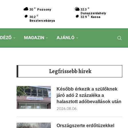
C
C
30
Pozsony
32.3
Dunaszerdahely
C
C
30.2
32.9
Kassa
Besztercebánya
IDÉZŐ
MAGAZIN
AJÁNLÓ
Legfrissebb hírek
Később érkezik a szülőknek
járó adó 2 százaléka a
halasztott adóbevallások után
2026.08.06.
Országszerte erdőtüzekkel