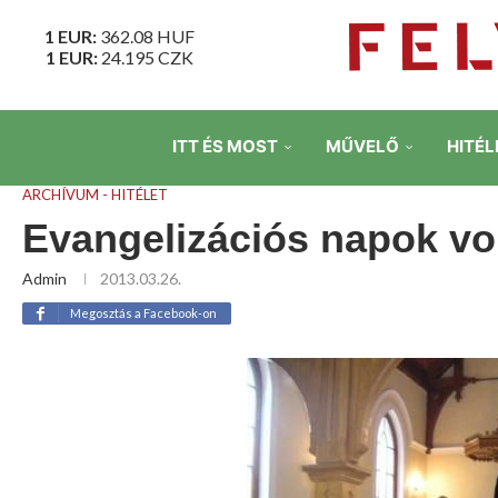
1 EUR:
362.08
HUF
1 EUR:
24.195
CZK
ITT ÉS MOST
MŰVELŐ
HITÉL
ARCHÍVUM - HITÉLET
Evangelizációs napok vo
Admin
2013.03.26.
Megosztás a Facebook-on