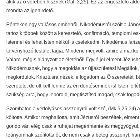
akik az ő vérében hisznek (Gal. 3,25). Ez az engesztelő áldoz
mondta az igehirdető.
Pénteken egy vallásos emberről, Nikodémusról szólt a János
tartozik többek között a keresztelő, konfirmáció, templomi e
Istennel és lehet Isten nélkül is cselekedni! Nikodémus farize
törvényhozó testület tagja. Mindene megvolt, amire a mai kor
Valami mégis hiányzott az életéből! Egy éjjel elment Jézush
Nikodémusnak, hogy a megoldás az újjászületés! Megállok, 
megfordulok, Krisztusra nézek, elfogadom az Ő szeretetét, b
szeretete, de ott kell lennie az én döntésemnek is! Isten fel
szükség arra, hogy leporold, megtisztítsd magad, csak fogadd 
Szombaton a vérfolyásos asszonyról volt szó, (Mk 5,25-34) a
költötte. Amikor meghallotta, amit Jézusról beszéltek, elment
gondolván elég csak a ruháját megérintenie és meggyógyul. 
leányomnak szólította őt, de nem csak a beteg asszonyt, ha