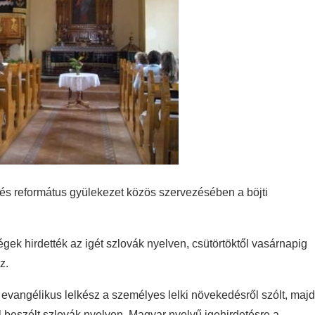
s és református gyülekezet közös szervezésében a böjti
gek hirdették az igét szlovák nyelven, csütörtöktől vasárnapig
z.
vangélikus lelkész a személyes lelki növekedésről szólt, majd
 beszélt szlovák nyelven. Magyar nyelvű igehirdetésre a