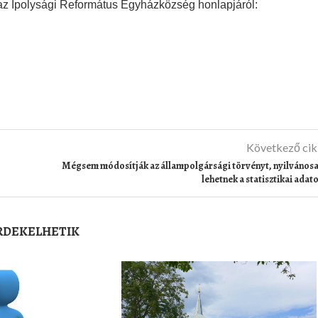
az Ipolysági Református Egyházközség honlapjáról:
Következő ci
Mégsem módosítják az állampolgársági törvényt, nyilvános
lehetnek a statisztikai adat
ÉRDEKELHETIK