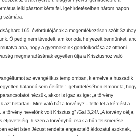
mátus lelkipásztort kérte fel. Igehirdetéseiben három napon
ág számára.
badságharc 165. évfordulójának a megemlékezésen szólt Szuhay
unk, Ő pedig nem tévedett, amikor oda helyezett bennünket, aho
mutatva arra, hogy a gyermekeink gondolkodása az otthoni
magyarság megmaradásának egyetlen útja a Krisztushoz való
vangéliumot az evangélikus templomban, kiemelve a huszadik
i egyetlen halandó sem őelőtte.” Igehirdetésében elmondta, hog
parancsolatot nézzük, akkor is igaz az ige: „a törvény
zt betartani. Mire való hát a törvény? – tette fel a kérdést a
… a törvény nevelőnk volt Krisztusig” /Gal 3,24/. „A törvény célja,
eljöveteléig, hiszen a törvényből csak a bűn felismerése
en ezért Isten Jézust rendelte engesztelő áldozatul azoknak,