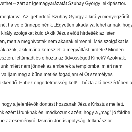
ethet – zárt az igemagyarázatát Szuhay György lelkipásztor.
tt megtartva. Az igehirdető Szuhay György a királyi menyegzőről
etné, ha vele ünnepelnénk. „Egyetlen akadálya lehet annak, hog
rály szolgákat küld (Akik Jézus előtt hirdették az Isten
elen, mert a meghívottak nem akartak elmenni. Más szolgákat is
k azok, akik már a keresztet, a megváltást hirdetik! Minden
ten, feltámadt és elhozta az üdvösséget! Kinek? Azoknak,
 hallunk miért nem jönnek az emberek a templomba, miért nem
gy valljam meg a bűneimet és fogadjam el Őt személyes
akkendő. Ehhez engedelmesség kell! – húzta alá beszédében 
 hogy a jelenlévők döntést hozzanak Jézus Krisztus mellett.
unk ezért Urunknak és imádkozunk azért, hogy a „mag” jó földbe
 be az eseményről Izsmán Jónás ipolysági lelkipásztor.