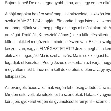
Sajnos lehet! De ez a legnagyobb hiba, amit egy ember elköv
A böjti napokat bezáró vasárnapi istentiszteletet is közös le
szólt a Máté 22,1-14 alapján. Elmondta, hogy Isten azt szer
ne ünnepeljünk vele, még pedig az, hogy mi mást akarunk. A ki
országát. Próféták, Keresztelő János.), de a küldetés sikert
küldött akikkel megüzente: minden készen van. Ezek a szolgá
készen van, vagyis ELVÉGEZTETETT! Jézus meghalt a keresz
akik azt elfogadják! Ma is szól a hívás. Ma is sok kifogást
fogadják el Krisztust. Pedig Jézus elsősorban azt várja, ho
megváltómnak! Ehhez nem kell doktorátus, diploma vagy ny
lelkipásztor.
Az evangelizációs alkalmak végén lehetőség adódott arra is,
Minden este volt, aki jelezte ezt a szándékát. Hálásak vagy
kerüljön, gyökeret verjen és gyümölcsöt teremjen! – számolt