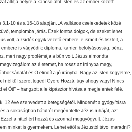
at állítja helyre a kapcsolatot Isten és az ember között” –
 3,1-10 és a 16-18 alapján. „A vallásos cselekedetek közé
sküvő, templomba járás. Ezek fontos dolgok, de ezeket lehet
us volt, a zsidók egyik vezető embere, elismert és tisztelt, a
 embere is vágyódik: diploma, karrier, befolyásosság, pénz.
oz, mert nagy problémája a bűn volt. Jézus elmondta
megvizsgálom az életemet, ha rossz az irányba megy,
űnbocsánatát és Ő elindít a jó irányba. Nagy az Isten kegyelme,
tétel nélkül szeret téged! Gyere Hozzá, úgy ahogy vagy! Nincs
el Őt!” – hangzott a lelkipásztor hívása a megjelentek felé.
ki 12 éve szenvedett a betegségétől. Mindenét a gyógyításra
 és a sokaságban hátulról megérintette Jézus ruháját, azt
Ezzel a hittel ért hozzá és azonnal meggyógyult. Jézus
nem minket is gyermekem. Lehet ettől a Jézustól távol maradni?