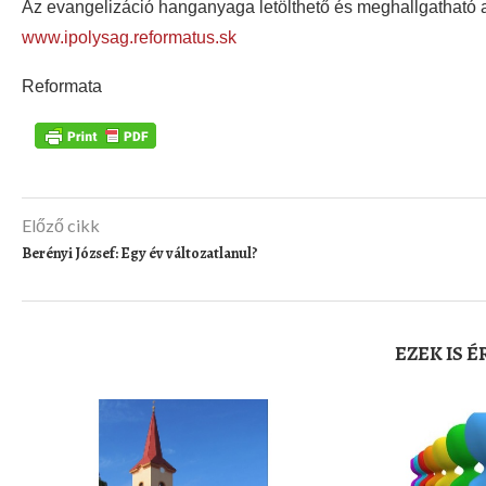
Az evangelizáció hanganyaga letölthető és meghallgatható 
www.ipolysag.reformatus.sk
Reformata
Előző cikk
Berényi József: Egy év változatlanul?
EZEK IS 