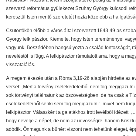
szervező református gyülekezet Szuhay György kulcsodi refor
keresztül Isten mentő szeretetét hozta közelebb a hallgatós
Csütörtökön előbb a város által szervezett 1848-49-as sza
György lelkipásztor. Kiemelte, hogy Isten teremtményei vagy
vagyunk. Beszédében hangsúlyozta a család fontosságát, rá
neveléstől is függ. A lelkipásztor rámutatott arra, hogy a 
visszatalálás.
A megemlékezés után a Róma 3,19-26 alapján hirdette az e
verset: „Mert a törvény cselekedeteiből nem fog megigazuln
sok törtvényt találhatunk az ószövetségben, de ha csak a Tíz
cselekedeteiből senki sem fog megigazulni”, mivel nem tudjuk a
lelkipásztor. Válaszként a galatákhoz írott levélből idézett: „
hogy nevelje a népet, de nem az üdvösségre, hanem Krisztus 
adódik. Önmagunk a bűnért viszont nem tehetünk eleget, épp