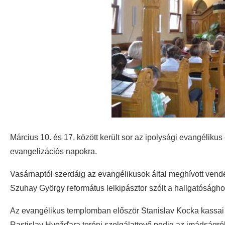
Március 10. és 17. között került sor az ipolysági evangéliku
evangelizációs napokra.
Vasárnaptól szerdáig az evangélikusok által meghívott vendé
Szuhay György református lelkipásztor szólt a hallgatóságho
Az evangélikus templomban először Stanislav Kocka kassai e
Rastislav Hvožďara teréni szolgálattevő pedig az imádságról