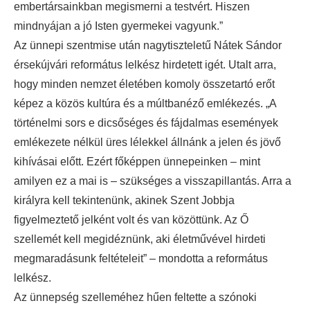
embertársainkban megismerni a testvért. Hiszen
mindnyájan a jó Isten gyermekei vagyunk.”
Az ünnepi szentmise után nagytiszteletű Nátek Sándor
érsekújvári református lelkész hirdetett igét. Utalt arra,
hogy minden nemzet életében komoly összetartó erőt
képez a közös kultúra és a múltbanéző emlékezés. „A
történelmi sors e dicsőséges és fájdalmas események
emlékezete nélkül üres lélekkel állnánk a jelen és jövő
kihívásai előtt. Ezért főképpen ünnepeinken – mint
amilyen ez a mai is – szükséges a visszapillantás. Arra a
királyra kell tekintenünk, akinek Szent Jobbja
figyelmeztető jelként volt és van közöttünk. Az Ő
szellemét kell megidéznünk, aki életművével hirdeti
megmaradásunk feltételeit” – mondotta a református
lelkész.
Az ünnepség szelleméhez hűen feltette a szónoki