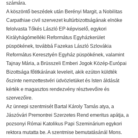
számára.
A köszöntő beszédek után Berényi Margit, a Nobilitas
Carpathiae civil szervezet kultúrbizottságának elnöke
felolvasta Tőkés László EP-képviselő, egykori
Királyhágómelléki Református Egyházkerület
püspökének, továbbá Fazekas László Szlovákia
Református Keresztyén Egyház püspökének, valamint
Tajnay Mária, a Brüsszeli Emberi Jogok Közép-Európai
Bizottsága főtitkárának leveleit, akik ezúton küldték
őszinte nemzettestvéri üdvözletüket és Isten áldását
kérték e magasztos rendezvény résztvevőire és
szervezőire.
Az ünnepi szentmisét Bartal Károly Tamás atya, a
Jászóvári Premontrei Szerzetes Rend emeritus apátja, a
pozsonyi Római Katolikus Papi Szeminárium egykori
rektora mutatta be. A szentmise bemutatásánál Mons.