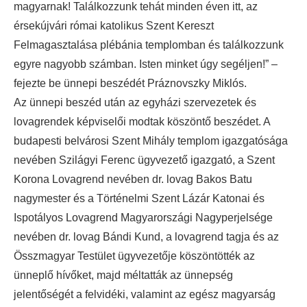
magyarnak! Találkozzunk tehát minden éven itt, az
érsekújvári római katolikus Szent Kereszt
Felmagasztalása plébánia templomban és találkozzunk
egyre nagyobb számban. Isten minket úgy segéljen!” –
fejezte be ünnepi beszédét Práznovszky Miklós.
Az ünnepi beszéd után az egyházi szervezetek és
lovagrendek képviselői modtak köszöntő beszédet. A
budapesti belvárosi Szent Mihály templom igazgatósága
nevében Szilágyi Ferenc ügyvezető igazgató, a Szent
Korona Lovagrend nevében dr. lovag Bakos Batu
nagymester és a Történelmi Szent Lázár Katonai és
Ispotályos Lovagrend Magyarországi Nagyperjelsége
nevében dr. lovag Bándi Kund, a lovagrend tagja és az
Összmagyar Testület ügyvezetője köszöntötték az
ünneplő hívőket, majd méltatták az ünnepség
jelentőségét a felvidéki, valamint az egész magyarság