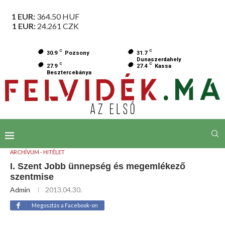
1 EUR:
364.50
HUF
1 EUR:
24.261
CZK
C
C
30.9
Pozsony
31.7
Dunaszerdahely
C
C
27.9
27.4
Kassa
Besztercebánya
ARCHÍVUM - HITÉLET
I. Szent Jobb ünnepség és megemlékező
szentmise
Admin
2013.04.30.
Megosztás a Facebook-on