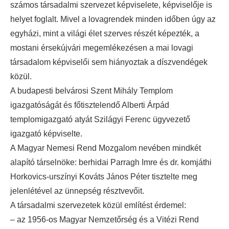
számos társadalmi szervezet képviselete, képviselője is
helyet foglalt. Mivel a lovagrendek minden időben úgy az
egyházi, mint a világi élet szerves részét képezték, a
mostani érsekújvári megemlékezésen a mai lovagi
társadalom képviselői sem hiányoztak a díszvendégek
közül.
A budapesti belvárosi Szent Mihály Templom
igazgatóságát és főtisztelendő Alberti Árpád
templomigazgató atyát Szilágyi Ferenc ügyvezető
igazgató képviselte.
A Magyar Nemesi Rend Mozgalom nevében mindkét
alapító társelnöke: berhidai Parragh Imre és dr. komjáthi
Horkovics-urszínyi Kováts János Péter tisztelte meg
jelenlétével az ünnepség résztvevőit.
A társadalmi szervezetek közül említést érdemel:
– az 1956-os Magyar Nemzetőrség és a Vitézi Rend