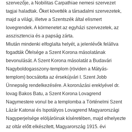
szervezője, a Nobilitas Carpathiae nemesi szervezet
tagjai haladtak. Őket követték a társadalmi szervezetek,
majd a világi, illetve a Szentszék által elismert
lovegrendek. A körmenetet az egyházi szervezetek, az
asszisztencia és a papság zárta.
Miután mindenki elfoglalta helyét, a jelenlévők felállva
fogadták Őfelsége a Szent Korona másolatának
bevonulását. A Szent Korona másolatát a Budavári
Nagyboldogasszony-templom (röviden a Mátyás-
templom) bocsátotta az érsekújvári I. Szent Jobb
Ünnepség rendelkezésére. A koronázási ereklyével dr.
lovag Bakos Batu, a Szent Korona Lovagrend
Nagymestere vonul be a templomba a Történelmi Szent
Lázár Katonai és Ispotályos Lovagrend Magyarországi
Nagyperjelsége elöljáróinak kíséretében, majd elhelyezte
az oltár előtt elkészített, Magyarország 1915. évi