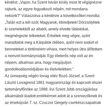
kérdést: „Vajon, ha Szent István király most itt végignézne
rajtunk, az egyre fogyatkozó népén, mit mondana
nekünk?” Válaszolva a kérdésre a következőket mondta:
„Talán ezt a két szót: Magyarok, ébredjetek! Dörzsöljétek
ki szemetekből az altatót, amely elvette látástokat,
megmérgezte lelketeket. Értsétek meg végre, azért
maradtatok meg a Kárpátok ölében, azért nem sodort el
benneteket a történelem vihara, mert helyes útra állítottam
a nemzet kormányrúdját. Egy életerős nép volt az én
népem, alkalmas arra, hogy megújuljon
gondolkodásmódjában és életvitelében.”
Az ünnepség végén lovag vitéz Bozó József, a Szent
László Lovagrend 1861 magyarországi és kapcsolt részei
tartományfőnöke az 1988. évi Szent Jobb országjárása
alkalmából kiadott emlékérmet adott át a szervezőknek és
az érsekújvári 7. sz. Czuczor Gergely cserkészcsapatnak