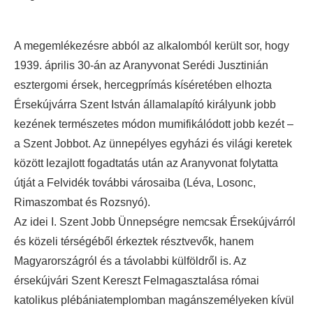
A megemlékezésre abból az alkalomból került sor, hogy
1939. április 30-án az Aranyvonat Serédi Jusztinián
esztergomi érsek, hercegprímás kíséretében elhozta
Érsekújvárra Szent István államalapító királyunk jobb
kezének természetes módon mumifikálódott jobb kezét –
a Szent Jobbot. Az ünnepélyes egyházi és világi keretek
között lezajlott fogadtatás után az Aranyvonat folytatta
útját a Felvidék további városaiba (Léva, Losonc,
Rimaszombat és Rozsnyó).
Az idei I. Szent Jobb Ünnepségre nemcsak Érsekújvárról
és közeli térségéből érkeztek résztvevők, hanem
Magyarországról és a távolabbi külföldről is. Az
érsekújvári Szent Kereszt Felmagasztalása római
katolikus plébániatemplomban magánszemélyeken kívül