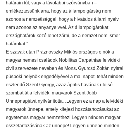
határain túl, vagy a távolabbi szórványban –
emlékeztessünk arra, hogy az állampolgárság nem
azonos a nemzetiséggel, hogy a hivatalos állami nyelv
nem azonos az anyanyelvvel. Az állampolgárokat
országhatárok közé lehet zárni, de a nemzet nem ismer
határokat.”
E szavak után Práznovszky Miklós országos elnök a
magyar nemesi családok Nobilitas Carpathiae felvidéki
civil szervezete nevében és Mons. Gyurcsó Zoltán nyitrai
püspöki helynök engedélyével a mai napot, tehát minden
esztendő Szent György, azaz április havának utolsó
szombatját a felvidéki magyarok Szent Jobb
Ünnepnapjává nyilvánította. „Legyen ez a nap a felvidéki
magyarok ünnepe, amely kifejezi hozzátartozásukat az
egyetemes magyar nemzethez! Legyen minden magyar
összetartozásának az ünnepe! Legyen ünnepe minden