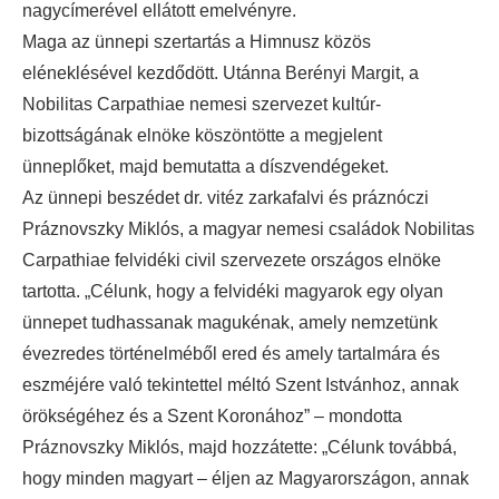
nagycímerével ellátott emelvényre.
Maga az ünnepi szertartás a Himnusz közös
eléneklésével kezdődött. Utánna Berényi Margit, a
Nobilitas Carpathiae nemesi szervezet kultúr-
bizottságának elnöke köszöntötte a megjelent
ünneplőket, majd bemutatta a díszvendégeket.
Az ünnepi beszédet dr. vitéz zarkafalvi és práznóczi
Práznovszky Miklós, a magyar nemesi családok Nobilitas
Carpathiae felvidéki civil szervezete országos elnöke
tartotta. „Célunk, hogy a felvidéki magyarok egy olyan
ünnepet tudhassanak magukénak, amely nemzetünk
évezredes történelméből ered és amely tartalmára és
eszméjére való tekintettel méltó Szent Istvánhoz, annak
örökségéhez és a Szent Koronához” – mondotta
Práznovszky Miklós, majd hozzátette: „Célunk továbbá,
hogy minden magyart – éljen az Magyarországon, annak