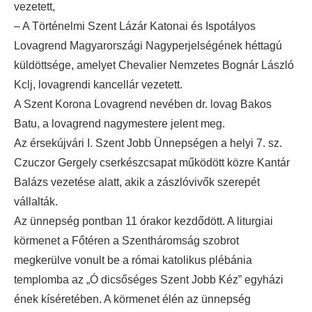
vezetett,
– A Történelmi Szent Lázár Katonai és Ispotályos
Lovagrend Magyarországi Nagyperjelségének héttagú
küldöttsége, amelyet Chevalier Nemzetes Bognár László
Kclj, lovagrendi kancellár vezetett.
A Szent Korona Lovagrend nevében dr. lovag Bakos
Batu, a lovagrend nagymestere jelent meg.
Az érsekújvári I. Szent Jobb Ünnepségen a helyi 7. sz.
Czuczor Gergely cserkészcsapat működött közre Kantár
Balázs vezetése alatt, akik a zászlóvivők szerepét
vállalták.
Az ünnepség pontban 11 órakor kezdődött. A liturgiai
körmenet a Főtéren a Szentháromság szobrot
megkerülve vonult be a római katolikus plébánia
templomba az „Ó dicsőséges Szent Jobb Kéz” egyházi
ének kíséretében. A körmenet élén az ünnepség