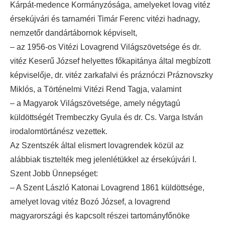
Kárpát-medence Kormányzósága, amelyeket lovag vitéz
érsekújvári és tarnaméri Timár Ferenc vitézi hadnagy,
nemzetőr dandártábornok képviselt,
– az 1956-os Vitézi Lovagrend Világszövetsége és dr.
vitéz Keserű József helyettes főkapitánya által megbízott
képviselője, dr. vitéz zarkafalvi és práznóczi Práznovszky
Miklós, a Történelmi Vitézi Rend Tagja, valamint
– a Magyarok Világszövetsége, amely négytagú
küldöttségét Trembeczky Gyula és dr. Cs. Varga István
irodalomtörtánész vezettek.
Az Szentszék által elismert lovagrendek közül az
alábbiak tisztelték meg jelenlétükkel az érsekújvári I.
Szent Jobb Ünnepséget:
– A Szent László Katonai Lovagrend 1861 küldöttsége,
amelyet lovag vitéz Bozó József, a lovagrend
magyarországi és kapcsolt részei tartományfőnöke