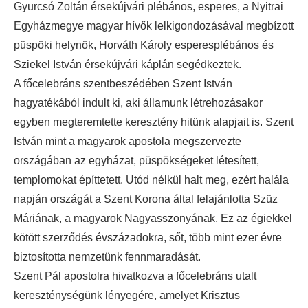
Gyurcsó Zoltán érsekújvári plébános, esperes, a Nyitrai
Egyházmegye magyar hívők lelkigondozásával megbízott
püspöki helynök, Horváth Károly esperesplébános és
Sziekel István érsekújvári káplán segédkeztek.
A főcelebráns szentbeszédében Szent István
hagyatékából indult ki, aki államunk létrehozásakor
egyben megteremtette keresztény hitünk alapjait is. Szent
István mint a magyarok apostola megszervezte
országában az egyházat, püspökségeket létesített,
templomokat építtetett. Utód nélkül halt meg, ezért halála
napján országát a Szent Korona által felajánlotta Szüz
Máriának, a magyarok Nagyasszonyának. Ez az égiekkel
kötött szerződés évszázadokra, sőt, több mint ezer évre
biztosította nemzetünk fennmaradását.
Szent Pál apostolra hivatkozva a főcelebráns utalt
kereszténységünk lényegére, amelyet Krisztus