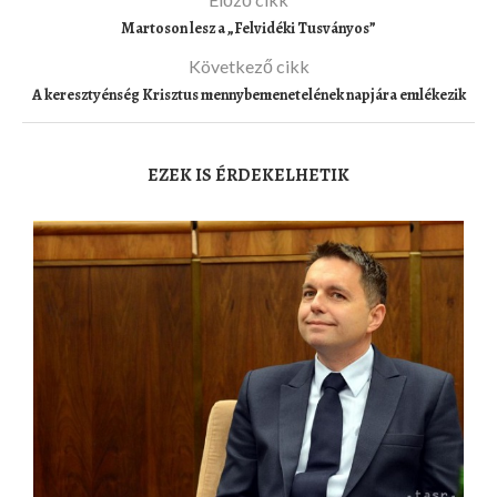
Martoson lesz a „Felvidéki Tusványos”
Következő cikk
A keresztyénség Krisztus mennybemenetelének napjára emlékezik
EZEK IS ÉRDEKELHETIK