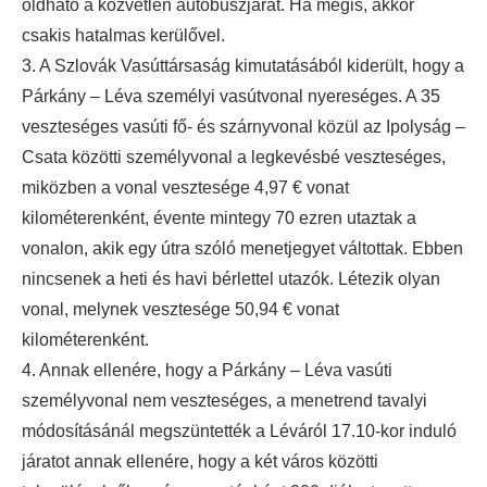
oldható a közvetlen autóbuszjárat. Ha mégis, akkor
csakis hatalmas kerülővel.
3. A Szlovák Vasúttársaság kimutatásából kiderült, hogy a
Párkány – Léva személyi vasútvonal nyereséges. A 35
veszteséges vasúti fő- és szárnyvonal közül az Ipolyság –
Csata közötti személyvonal a legkevésbé veszteséges,
miközben a vonal vesztesége 4,97 € vonat
kilométerenként, évente mintegy 70 ezren utaztak a
vonalon, akik egy útra szóló menetjegyet váltottak. Ebben
nincsenek a heti és havi bérlettel utazók. Létezik olyan
vonal, melynek vesztesége 50,94 € vonat
kilométerenként.
4. Annak ellenére, hogy a Párkány – Léva vasúti
személyvonal nem veszteséges, a menetrend tavalyi
módosításánál megszüntették a Léváról 17.10-kor induló
járatot annak ellenére, hogy a két város közötti