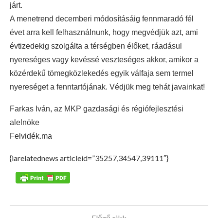
járt.
A menetrend decemberi módosításáig fennmaradó fél
évet arra kell felhasználnunk, hogy megvédjük azt, ami
évtizedekig szolgálta a térségben élőket, ráadásul
nyereséges vagy kevéssé veszteséges akkor, amikor a
közérdekű tömegközlekedés egyik válfaja sem termel
nyereséget a fenntartójának. Védjük meg tehát javainkat!
Farkas Iván, az MKP gazdasági és régiófejlesztési
alelnöke
Felvidék.ma
{iarelatednews articleid=”35257,34547,39111″}
Előző cikk