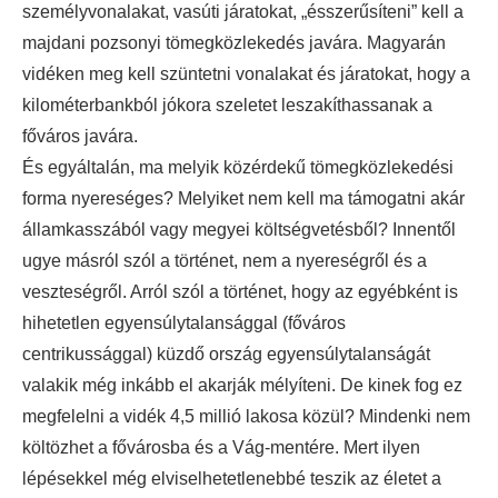
személyvonalakat, vasúti járatokat, „ésszerűsíteni” kell a
majdani pozsonyi tömegközlekedés javára. Magyarán
vidéken meg kell szüntetni vonalakat és járatokat, hogy a
kilométerbankból jókora szeletet leszakíthassanak a
főváros javára.
És egyáltalán, ma melyik közérdekű tömegközlekedési
forma nyereséges? Melyiket nem kell ma támogatni akár
államkasszából vagy megyei költségvetésből? Innentől
ugye másról szól a történet, nem a nyereségről és a
veszteségről. Arról szól a történet, hogy az egyébként is
hihetetlen egyensúlytalansággal (főváros
centrikussággal) küzdő ország egyensúlytalanságát
valakik még inkább el akarják mélyíteni. De kinek fog ez
megfelelni a vidék 4,5 millió lakosa közül? Mindenki nem
költözhet a fővárosba és a Vág-mentére. Mert ilyen
lépésekkel még elviselhetetlenebbé teszik az életet a