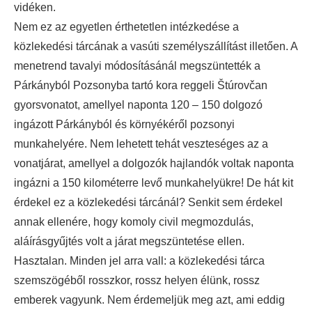
vidéken.
Nem ez az egyetlen érthetetlen intézkedése a
közlekedési tárcának a vasúti személyszállítást illetően. A
menetrend tavalyi módosításánál megszüntették a
Párkányból Pozsonyba tartó kora reggeli Štúrovčan
gyorsvonatot, amellyel naponta 120 – 150 dolgozó
ingázott Párkányból és környékéről pozsonyi
munkahelyére. Nem lehetett tehát veszteséges az a
vonatjárat, amellyel a dolgozók hajlandók voltak naponta
ingázni a 150 kilométerre levő munkahelyükre! De hát kit
érdekel ez a közlekedési tárcánál? Senkit sem érdekel
annak ellenére, hogy komoly civil megmozdulás,
aláírásgyűjtés volt a járat megszüntetése ellen.
Hasztalan. Minden jel arra vall: a közlekedési tárca
szemszögéből rosszkor, rossz helyen élünk, rossz
emberek vagyunk. Nem érdemeljük meg azt, ami eddig