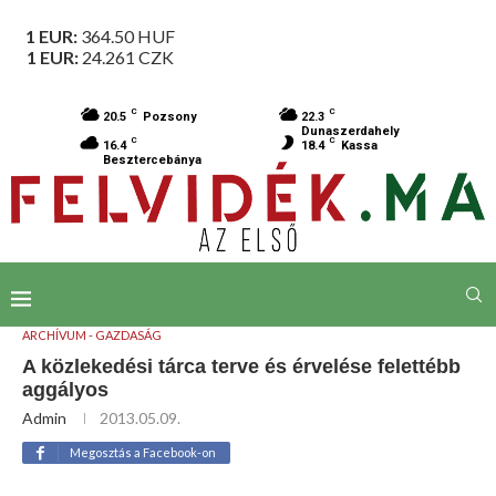
1 EUR:
364.50
HUF
1 EUR:
24.261
CZK
C
C
20.5
Pozsony
22.3
Dunaszerdahely
C
C
16.4
18.4
Kassa
Besztercebánya
ARCHÍVUM - GAZDASÁG
A közlekedési tárca terve és érvelése felettébb
aggályos
Admin
2013.05.09.
Megosztás a Facebook-on