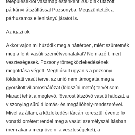
településekről vasárnap esténként 200 diák utazott
párkányi átszállással Pozsonyba. Megszüntették a
párhuzamos ellenirányú járatot is.
Az igazi ok
Akkor vajon mi húzódik meg a háttérben, miért szüntetnék
meg a fenti vasúti személyvonalakat? Nem azért, mert
veszteségesek. Pozsony tömegközlekedésének
megoldása végett. Meghiúsult ugyanis a pozsonyi
földalatti vasút terve, az unió nem támogatta meg a
gyorsított villamoshálózat (földszíni metró) tervét sem.
Maradt tehát a meglevő, fővárost átszövő vasúti hálózat, a
viszonylag sűrű állomás- és megállóhely-rendszerével.
Mivel az állam, a közlekedési tárcán keresztül évente fix
vonatkilométert rendel meg a vasúti személyszállításban
(nem akarja megnövelni a veszteségeket), a