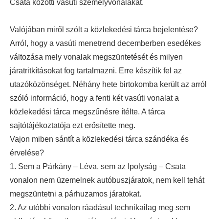
Csata közötti vasúti személyvonalakat.
Valójában miről szólt a közlekedési tárca bejelentése?
Arról, hogy a vasúti menetrend decemberben esedékes
változása mely vonalak megszüntetését és milyen
járatritkításokat fog tartalmazni. Erre készítik fel az
utazóközönséget. Néhány hete birtokomba került az arról
szóló információ, hogy a fenti két vasúti vonalat a
közlekedési tárca megszűnésre ítélte. A tárca
sajtótájékoztatója ezt erősítette meg.
Vajon miben sántít a közlekedési tárca szándéka és
érvelése?
1. Sem a Párkány – Léva, sem az Ipolyság – Csata
vonalon nem üzemelnek autóbuszjáratok, nem kell tehát
megszüntetni a párhuzamos járatokat.
2. Az utóbbi vonalon ráadásul technikailag meg sem