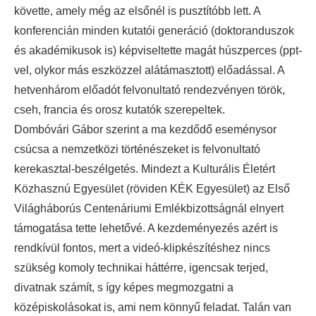
követte, amely még az elsőnél is pusztítóbb lett. A
konferencián minden kutatói generáció (doktoranduszok
és akadémikusok is) képviseltette magát húszperces (ppt-
vel, olykor más eszközzel alátámasztott) előadással. A
hetvenhárom előadót felvonultató rendezvényen török,
cseh, francia és orosz kutatók szerepeltek.
Dombóvári Gábor szerint a ma kezdődő eseménysor
csúcsa a nemzetközi történészeket is felvonultató
kerekasztal-beszélgetés. Mindezt a Kulturális Életért
Közhasznú Egyesület (röviden KÉK Egyesület) az Első
Világháborús Centenáriumi Emlékbizottságnál elnyert
támogatása tette lehetővé. A kezdeményezés azért is
rendkívül fontos, mert a videó-klipkészítéshez nincs
szükség komoly technikai háttérre, igencsak terjed,
divatnak számít, s így képes megmozgatni a
középiskolásokat is, ami nem könnyű feladat. Talán van