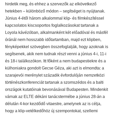
hirdetik meg, és ehhez a szervezők az elkövetkező
hetekben – különböző módon – segítséget is nyújtanak.
Június 4-étől három alkalommal klip- és filmkészítéssel
kapcsolatos kiscsoportos foglalkozásokat tartanak a
Loyola kávézóban, alkalmanként két előadóval és másfél
óránál nem hosszabb időtartamban, majd ezt klipben,
fényképekkel szövegben összefoglalják, hogy azoknak is
segítsenek, akik nem tudnak részt venni a június 4-i, 11-i
és 18-i találkozókon. Itt főként a nem budapestiekre és a
külhoniakra gondolt Gecse Géza, aki azt is elmondta: a
szarajevói merénylet századik évfordulóján nemzetközi
történészkonferenciát tartanak a szomszédos és a balti
országok kutatóinak bevonásával Budapesten. Mindenkit
várnak az ELTE dékáni tanácstermébe a június 28-án a
délután 4-kor kezdődő vitaestre, amelynek az is célja,
hogy a klip-vetélkedőhöz új szempontokat, szellemi