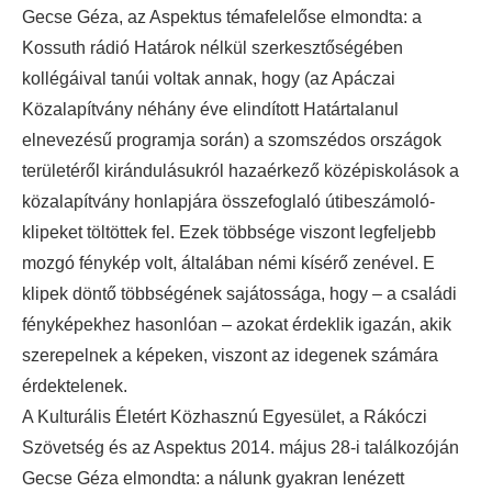
Gecse Géza, az Aspektus témafelelőse elmondta: a
Kossuth rádió Határok nélkül szerkesztőségében
kollégáival tanúi voltak annak, hogy (az Apáczai
Közalapítvány néhány éve elindított Határtalanul
elnevezésű programja során) a szomszédos országok
területéről kirándulásukról hazaérkező középiskolások a
közalapítvány honlapjára összefoglaló útibeszámoló-
klipeket töltöttek fel. Ezek többsége viszont legfeljebb
mozgó fénykép volt, általában némi kísérő zenével. E
klipek döntő többségének sajátossága, hogy – a családi
fényképekhez hasonlóan – azokat érdeklik igazán, akik
szerepelnek a képeken, viszont az idegenek számára
érdektelenek.
A Kulturális Életért Közhasznú Egyesület, a Rákóczi
Szövetség és az Aspektus 2014. május 28-i találkozóján
Gecse Géza elmondta: a nálunk gyakran lenézett