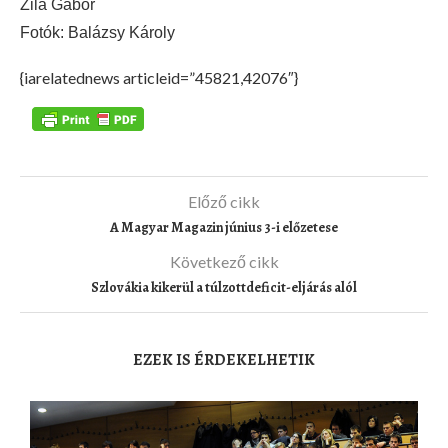
Zila Gábor
Fotók: Balázsy Károly
{iarelatednews articleid=”45821,42076″}
Előző cikk
A Magyar Magazin június 3-i előzetese
Következő cikk
Szlovákia kikerül a túlzottdeficit-eljárás alól
EZEK IS ÉRDEKELHETIK