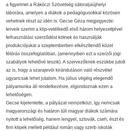
a figyelmet a Rákóczi Szövetség sátoraljaújhelyi
táborára, amelyen a diákok a pedagógusokkal közösen
vehetnek részt az idén is. Gecse Géza megjegyezte:
terveik szerint a klip-vetélkedő első három helyezettjével
felhasználási szerződést kötnek és használják
produkciójukat a szeptemberben elkészítendő közel
félórás összefoglalóban, (amennyiben ezt a szerzői jogi
szabályok lehetővé teszik). A szervezőknek eszükbe jutott
az is, hogy a szarajevói kiránduláson való részvétel
ugyancsak lehet jutalom. Ha július végéig elegendő
pályamunka áll rendelkezésre, elgondoznak ezen a
lehetőségen.
Gecse kijelentette, a pályázat nemzetközi, így nemcsak
magyarországi és határon túli magyar diákok számára
nyitott a lehetőség, hanem lengyel, szlovák, cseh, észt és
finn klipek mellett például román vagy szerb iskolák