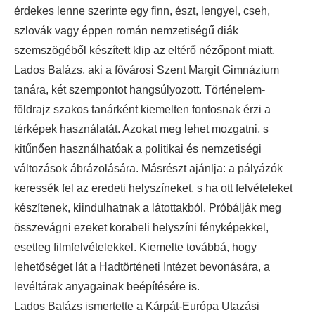
érdekes lenne szerinte egy finn, észt, lengyel, cseh,
szlovák vagy éppen román nemzetiségű diák
szemszögéből készített klip az eltérő nézőpont miatt.
Lados Balázs, aki a fővárosi Szent Margit Gimnázium
tanára, két szempontot hangsúlyozott. Történelem-
földrajz szakos tanárként kiemelten fontosnak érzi a
térképek használatát. Azokat meg lehet mozgatni, s
kitűnően használhatóak a politikai és nemzetiségi
változások ábrázolására. Másrészt ajánlja: a pályázók
keressék fel az eredeti helyszíneket, s ha ott felvételeket
készítenek, kiindulhatnak a látottakból. Próbálják meg
összevágni ezeket korabeli helyszíni fényképekkel,
esetleg filmfelvételekkel. Kiemelte továbbá, hogy
lehetőséget lát a Hadtörténeti Intézet bevonására, a
levéltárak anyagainak beépítésére is.
Lados Balázs ismertette a Kárpát-Európa Utazási