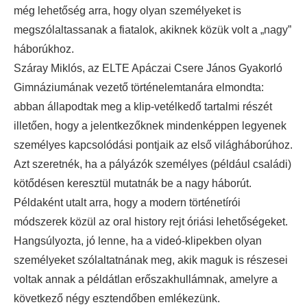
még lehetőség arra, hogy olyan személyeket is
megszólaltassanak a fiatalok, akiknek közük volt a „nagy”
háborúkhoz.
Száray Miklós, az ELTE Apáczai Csere János Gyakorló
Gimnáziumának vezető történelemtanára elmondta:
abban állapodtak meg a klip-vetélkedő tartalmi részét
illetően, hogy a jelentkezőknek mindenképpen legyenek
személyes kapcsolódási pontjaik az első világháborúhoz.
Azt szeretnék, ha a pályázók személyes (például családi)
kötődésen keresztül mutatnák be a nagy háborút.
Példaként utalt arra, hogy a modern történetírói
módszerek közül az oral history rejt óriási lehetőségeket.
Hangsúlyozta, jó lenne, ha a videó-klipekben olyan
személyeket szólaltatnának meg, akik maguk is részesei
voltak annak a példátlan erőszakhullámnak, amelyre a
következő négy esztendőben emlékezünk.