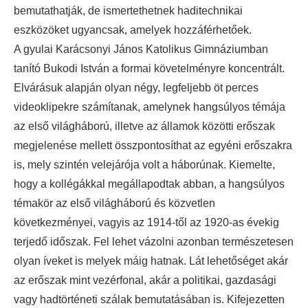
bemutathatják, de ismertethetnek haditechnikai
eszközöket ugyancsak, amelyek hozzáférhetőek.
A gyulai Karácsonyi János Katolikus Gimnáziumban
tanító Bukodi István a formai követelményre koncentrált.
Elvárásuk alapján olyan négy, legfeljebb öt perces
videoklipekre számítanak, amelynek hangsúlyos témája
az első világháború, illetve az államok közötti erőszak
megjelenése mellett összpontosíthat az egyéni erőszakra
is, mely szintén velejárója volt a háborúnak. Kiemelte,
hogy a kollégákkal megállapodtak abban, a hangsúlyos
témakör az első világháború és közvetlen
következményei, vagyis az 1914-től az 1920-as évekig
terjedő időszak. Fel lehet vázolni azonban természetesen
olyan íveket is melyek máig hatnak. Lát lehetőséget akár
az erőszak mint vezérfonal, akár a politikai, gazdasági
vagy hadtörténeti szálak bemutatásában is. Kifejezetten