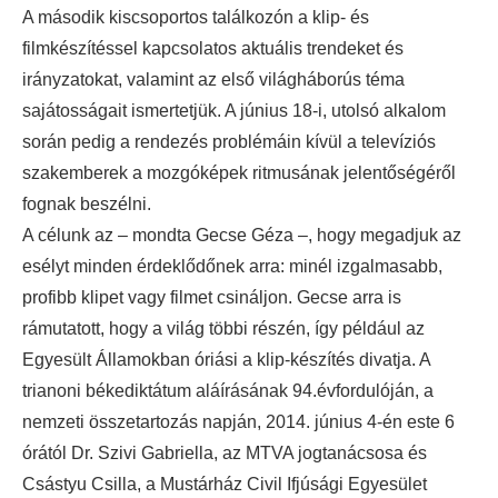
A második kiscsoportos találkozón a klip- és
filmkészítéssel kapcsolatos aktuális trendeket és
irányzatokat, valamint az első világháborús téma
sajátosságait ismertetjük. A június 18-i, utolsó alkalom
során pedig a rendezés problémáin kívül a televíziós
szakemberek a mozgóképek ritmusának jelentőségéről
fognak beszélni.
A célunk az – mondta Gecse Géza –, hogy megadjuk az
esélyt minden érdeklődőnek arra: minél izgalmasabb,
profibb klipet vagy filmet csináljon. Gecse arra is
rámutatott, hogy a világ többi részén, így például az
Egyesült Államokban óriási a klip-készítés divatja. A
trianoni békediktátum aláírásának 94.évfordulóján, a
nemzeti összetartozás napján, 2014. június 4-én este 6
órától Dr. Szivi Gabriella, az MTVA jogtanácsosa és
Csástyu Csilla, a Mustárház Civil Ifjúsági Egyesület