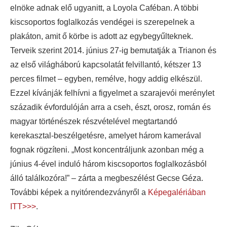
elnöke adnak elő ugyanitt, a Loyola Caféban. A többi
kiscsoportos foglalkozás vendégei is szerepelnek a
plakáton, amit ő körbe is adott az egybegyűlteknek.
Terveik szerint 2014. június 27-ig bemutatják a Trianon és
az első világháború kapcsolatát felvillantó, kétszer 13
perces filmet – egyben, remélve, hogy addig elkészül.
Ezzel kívánják felhívni a figyelmet a szarajevói merénylet
századik évfordulóján arra a cseh, észt, orosz, román és
magyar történészek részvételével megtartandó
kerekasztal-beszélgetésre, amelyet három kamerával
fognak rögzíteni. „Most koncentráljunk azonban még a
június 4-ével induló három kiscsoportos foglalkozásból
álló találkozóra!” – zárta a megbeszélést Gecse Géza.
További képek a nyitórendezványről a
Képegalériában
ITT>>>
.