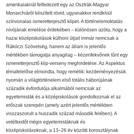
amerikaiaknál felfedezett egy az Osztrák-Magyar
Monarchiáról készített rövid, ugyanakkor rendkívül
színvonalas ismeretterjesztő klipet. A történelemoktatás
nívójának emelése érdekében – különösen azóta, hogy a
hazai középiskolások külhoni útjait immár nemcsak a
Rákóczi Szövetség, hanem az állam is jelentős
mértékben támogatja anyagilag – kézenfekvőnek tűnt egy
ismeretterjesztő klip-verseny meghirdetése. Az Aspektus
témafelelőse elmondta, hogy remélik: kezdeményezésük
nyomán a világtörténelem első totális háborújának
századik évfordulója alkalmából nemcsak az
egyetemisták és a középiskolások gondolkoznak el az
erőszak szerepén (amely azért jelentős mértékben
visszaszorult a huszadik század második felében). A
vetélkedőt mégis egyetemistáknak és
középiskolásoknak, a 13–26 év közötti korosztálynak