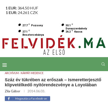
1 EUR:
364.50
HUF
1 EUR:
24.261
CZK
C
C
27.7
Pozsony
30.1
Dunaszerdahely
C
C
27.1
26.2
Kassa
Besztercebánya
ARCHÍVUM - KÁRPÁT-MEDENCE
Száz év tükrében az erőszak – Ismeretterjesztő
klipvetélkedő nyitórendezvénye a Loyolában
Zila Gábor
2014.06.03.
Megosztás a Facebook-on