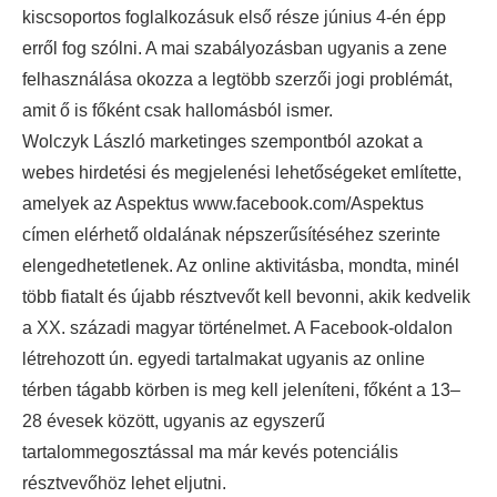
kiscsoportos foglalkozásuk első része június 4-én épp
erről fog szólni. A mai szabályozásban ugyanis a zene
felhasználása okozza a legtöbb szerzői jogi problémát,
amit ő is főként csak hallomásból ismer.
Wolczyk László marketinges szempontból azokat a
webes hirdetési és megjelenési lehetőségeket említette,
amelyek az Aspektus www.facebook.com/Aspektus
címen elérhető oldalának népszerűsítéséhez szerinte
elengedhetetlenek. Az online aktivitásba, mondta, minél
több fiatalt és újabb résztvevőt kell bevonni, akik kedvelik
a XX. századi magyar történelmet. A Facebook-oldalon
létrehozott ún. egyedi tartalmakat ugyanis az online
térben tágabb körben is meg kell jeleníteni, főként a 13–
28 évesek között, ugyanis az egyszerű
tartalommegosztással ma már kevés potenciális
résztvevőhöz lehet eljutni.