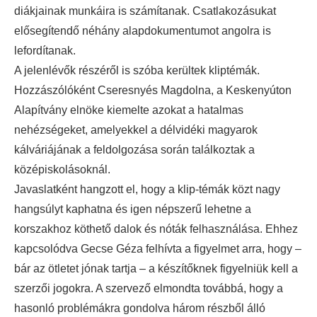
diákjainak munkáira is számítanak. Csatlakozásukat
elősegítendő néhány alapdokumentumot angolra is
lefordítanak.
A jelenlévők részéről is szóba kerültek kliptémák.
Hozzászólóként Cseresnyés Magdolna, a Keskenyúton
Alapítvány elnöke kiemelte azokat a hatalmas
nehézségeket, amelyekkel a délvidéki magyarok
kálváriájának a feldolgozása során találkoztak a
középiskolásoknál.
Javaslatként hangzott el, hogy a klip-témák közt nagy
hangsúlyt kaphatna és igen népszerű lehetne a
korszakhoz köthető dalok és nóták felhasználása. Ehhez
kapcsolódva Gecse Géza felhívta a figyelmet arra, hogy –
bár az ötletet jónak tartja – a készítőknek figyelniük kell a
szerzői jogokra. A szervező elmondta továbbá, hogy a
hasonló problémákra gondolva három részből álló