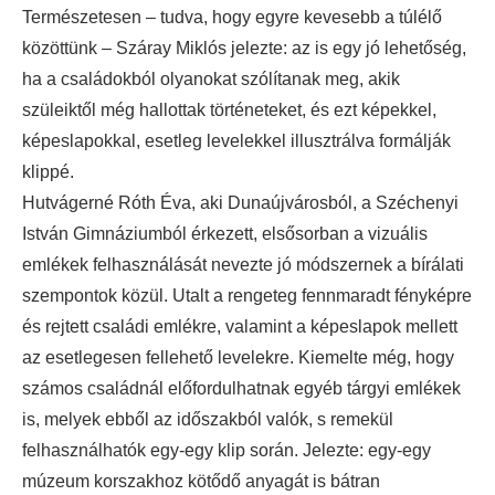
Természetesen – tudva, hogy egyre kevesebb a túlélő
közöttünk – Száray Miklós jelezte: az is egy jó lehetőség,
ha a családokból olyanokat szólítanak meg, akik
szüleiktől még hallottak történeteket, és ezt képekkel,
képeslapokkal, esetleg levelekkel illusztrálva formálják
klippé.
Hutvágerné Róth Éva, aki Dunaújvárosból, a Széchenyi
István Gimnáziumból érkezett, elsősorban a vizuális
emlékek felhasználását nevezte jó módszernek a bírálati
szempontok közül. Utalt a rengeteg fennmaradt fényképre
és rejtett családi emlékre, valamint a képeslapok mellett
az esetlegesen fellehető levelekre. Kiemelte még, hogy
számos családnál előfordulhatnak egyéb tárgyi emlékek
is, melyek ebből az időszakból valók, s remekül
felhasználhatók egy-egy klip során. Jelezte: egy-egy
múzeum korszakhoz kötődő anyagát is bátran