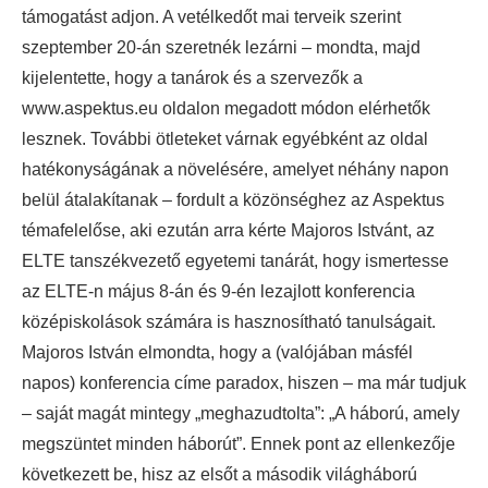
támogatást adjon. A vetélkedőt mai terveik szerint
szeptember 20-án szeretnék lezárni – mondta, majd
kijelentette, hogy a tanárok és a szervezők a
www.aspektus.eu oldalon megadott módon elérhetők
lesznek. További ötleteket várnak egyébként az oldal
hatékonyságának a növelésére, amelyet néhány napon
belül átalakítanak – fordult a közönséghez az Aspektus
témafelelőse, aki ezután arra kérte Majoros Istvánt, az
ELTE tanszékvezető egyetemi tanárát, hogy ismertesse
az ELTE-n május 8-án és 9-én lezajlott konferencia
középiskolások számára is hasznosítható tanulságait.
Majoros István elmondta, hogy a (valójában másfél
napos) konferencia címe paradox, hiszen – ma már tudjuk
– saját magát mintegy „meghazudtolta”: „A háború, amely
megszüntet minden háborút”. Ennek pont az ellenkezője
következett be, hisz az elsőt a második világháború