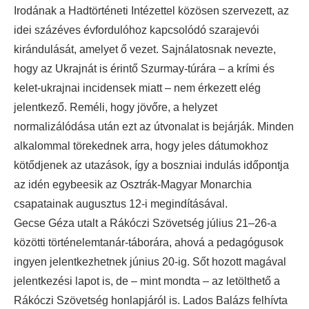
Irodának a Hadtörténeti Intézettel közösen szervezett, az
idei százéves évfordulóhoz kapcsolódó szarajevói
kirándulását, amelyet ő vezet. Sajnálatosnak nevezte,
hogy az Ukrajnát is érintő Szurmay-túrára – a krími és
kelet-ukrajnai incidensek miatt – nem érkezett elég
jelentkező. Reméli, hogy jövőre, a helyzet
normalizálódása után ezt az útvonalat is bejárják. Minden
alkalommal törekednek arra, hogy jeles dátumokhoz
kötődjenek az utazások, így a boszniai indulás időpontja
az idén egybeesik az Osztrák-Magyar Monarchia
csapatainak augusztus 12-i megindításával.
Gecse Géza utalt a Rákóczi Szövetség július 21–26-a
közötti történelemtanár-táborára, ahová a pedagógusok
ingyen jelentkezhetnek június 20-ig. Sőt hozott magával
jelentkezési lapot is, de – mint mondta – az letölthető a
Rákóczi Szövetség honlapjáról is. Lados Balázs felhívta