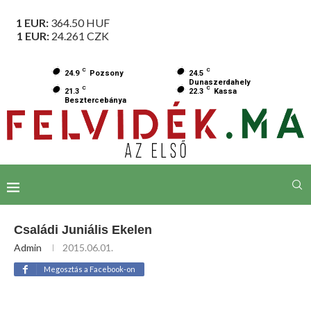
1 EUR:
364.50
HUF
1 EUR:
24.261
CZK
C
C
24.9
Pozsony
24.5
Dunaszerdahely
C
C
21.3
22.3
Kassa
Besztercebánya
Családi Juniális Ekelen
Admin
2015.06.01.
Megosztás a Facebook-on