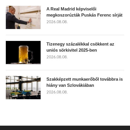
A Real Madrid képviselői
megkoszorúzták Puskás Ferenc sírját
2026.08.08.
Tizenegy százalékkal csökkent az
uniós sörkivitel 2025-ben
2026.08.08.
Szakképzett munkaerőből továbbra is
hiány van Szlovákiában
2026.08.08.