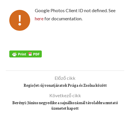
Google Photos Client ID not defined. See
here
for documentation.
Előző cikk
RegioJet: új vonatjáratok Prága és Zsolna között
Következő cikk
Berényi: Június negyedike a sajnálkozásnál távolabbra mutató
üzenetet kapott