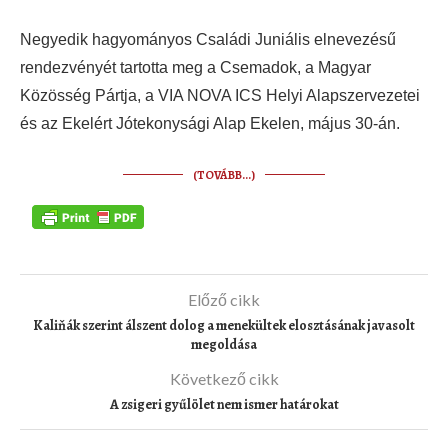
Negyedik hagyományos Családi Juniális elnevezésű
rendezvényét tartotta meg a Csemadok, a Magyar
Közösség Pártja, a VIA NOVA ICS Helyi Alapszervezetei
és az Ekelért Jótekonysági Alap Ekelen, május 30-án.
(TOVÁBB…)
Előző cikk
Kaliňák szerint álszent dolog a menekültek elosztásának javasolt
megoldása
Következő cikk
A zsigeri gyűlölet nem ismer határokat