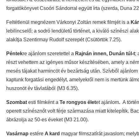
forgatókönyvet Csoóri Sándorral együtt írta (szerda, Duna 22
Feltétlenül megnézem Várkonyi Zoltán remek filmjét is a
Kár
lebilincselő; a sodró lendületű történet, a kiváló színészi ala
alakítja Szentirmay Rudolf szerepét (Csütörtök 7.25).
Péntek
re ajánlom szeretettel a
Rajnán innen, Dunán túl-t
;
részt vehettem az igényes műsor készítésében, amely a néme
mesés tájakat harmincöt év bezártság után. Szívből ajánlom 
kaptunk forgatási engedélyt, amelyekről nem is mertünk álm
huszonöt év távlatából (M3 6.35).
Szombat
esti filmként a
Te rongyos élet
et ajánlom
.
A törté
operett színésznőt volt férje származása miatt kitelepítik. B
ábrázolja az 50-es éveket (M3 21.00).
Vasárnap
estére
A kard
magyar filmszatírát javaslom; mel