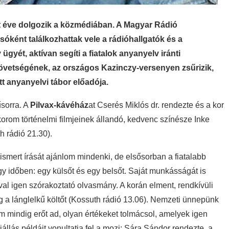
 éve dolgozik a közmédiában. A Magyar Rádió
óként találkozhattak vele a rádióhallgatók és a
gyét, aktívan segíti a fiatalok anyanyelv iránti
övetségének, az országos Kazinczy-versenyen zsűrizik,
 anyanyelvi tábor előadója.
űsorra. A
Pilvax-kávéház
at Cserés Miklós dr. rendezte és a kor
om történelmi filmjeinek állandó, kedvenc színésze Inke
 rádió 21.30).
smert írását ajánlom mindenki, de elsősorban a fiatalabb
egy időben: egy külsőt és egy belsőt. Saját munkásságát is
al igen szórakoztató olvasmány. A korán elment, rendkívüli
 a lánglelkű költőt (Kossuth rádió 13.06). Nemzeti ünnepünk
m mindig erőt ad, olyan értékeket tolmácsol, amelyek igen
állás példáit vonultatja fel a mozi; Sára Sándor rendezte, a