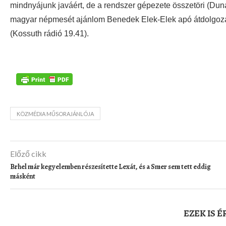
mindnyájunk javáért, de a rendszer gépezete összetöri (Dun
magyar népmesét ajánlom Benedek Elek-Elek apó átdolgo
(Kossuth rádió 19.41).
KÖZMÉDIA MŰSORAJÁNLÓJA
Előző cikk
Brhel már kegyelemben részesítette Lexát, és a Smer sem tett eddig
másként
EZEK IS 