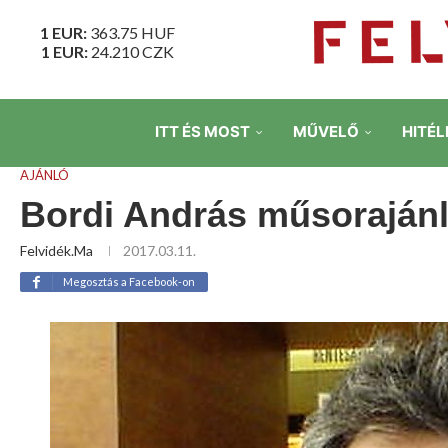
1 EUR:
363.75
HUF
1 EUR:
24.210
CZK
ITT ÉS MOST
MŰVELŐ
HITÉL
AJÁNLÓ
Bordi András műsorajánl
Felvidék.ma
2017.03.11.
Megosztás a Facebook-on