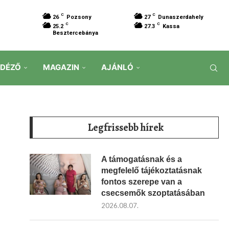
C
C
26
Pozsony
27
Dunaszerdahely
C
C
25.2
27.3
Kassa
Besztercebánya
IDÉZŐ
MAGAZIN
AJÁNLÓ
Legfrissebb hírek
A támogatásnak és a
megfelelő tájékoztatásnak
fontos szerepe van a
csecsemők szoptatásában
2026.08.07.