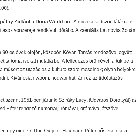
.00).
páthy Zoltánt
a
Duna World
-ön. A mozi sokadszori látásra is
kítások vonzereje rendkívül időtálló. A zseniális Latinovits Zoltán
 a 90-es évek elején, közepén Kővári Tamás rendezővel együtt
t tartományokat mutatja be. A felfedezés örömével jártuk be a
a műsort az utazás és a kultúra szerelmeseinek; olyan helyekre
odni. Kíváncsian várom, hogyan hat rám ez az (idő)utazás
net szerint 1951-ben járunk; Sziráky Lucyt (Udvaros Dorottyát) a
acsó Péter rendező humorral, iróniával, drámával átszőve
yben egy modern Don Quijote- Haumann Péter hősiesen küzd