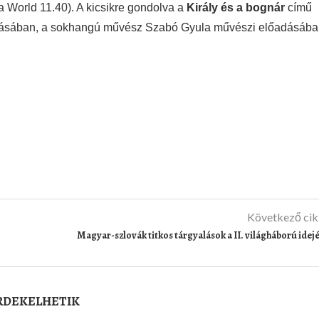
a World 11.40). A kicsikre gondolva a
Király és a bognár
című
zásában, a sokhangú művész Szabó Gyula művészi előadásáb
Következő ci
Magyar-szlovák titkos tárgyalások a II. világháború idej
ÉRDEKELHETIK