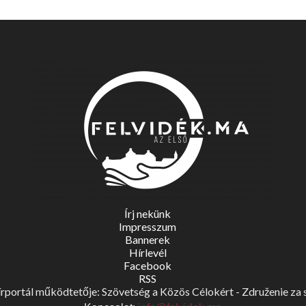
Írj nekünk
Impresszum
Bannerek
Hírlevél
Facebook
RSS
portál működtetője: Szövetség a Közös Célokért - Združenie za spo