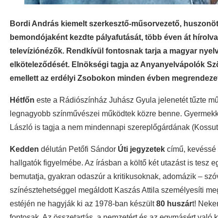
Bordi András kiemelt szerkesztő-műsorvezető, huszonöt
bemondójaként kezdte pályafutását, több éven át hírolvas
televíziónézők. Rendkívül fontosnak tarja a magyar nyelv ü
elköteleződését. Elnökségi tagja az Anyanyelvápolók Sz
emellett az erdélyi Zsobokon minden évben megrendezett
Hétfőn
este a Rádiószínház Juhász Gyula jelenetét tűzte m
legnagyobb színművészei működtek közre benne. Gyermekkor
László is tagja a nem mindennapi szereplőgárdának (Kossuth
Kedden
délután Petőfi Sándor
Úti jegyzetek
című, kevéssé i
hallgatók figyelmébe. Az írásban a költő két utazást is tesz 
bemutatja, gyakran odaszúr a kritikusoknak, adomázik – szóv
színésztehetséggel megáldott Kaszás Attila személyesíti meg
estéjén ne hagyják ki az 1978-ban készült
80 huszár
t! Neke
fontosak. Az összetartás, a nemzetért és az egymásért való ki