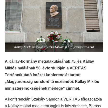
Kállay Miklós budapesti emléktáblája (Fotó: jozsefvaros.hu)
A Kállay-kormány megalakulásának 75. és Kállay
Miklós halálának 50. évfordulóján a VERITAS
Történetkutató Intézet konferenciát tartott
„Magyarország sorsfordító esztendői: Kállay Miklós
miniszterelnökségének mérlege” címmel.
A konferencián Szakály Sándor, a VERITAS főigazgatója
a Kállay család megjelent tagjait is köszönthette, Boross