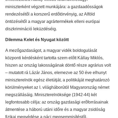
miniszterként végzett munkájára: a gazdaadósságok
rendezésétől a korszerű erdőtörvényig, az Alföld
öntözésétől a magyar agrártermékek elleni európai
diszkrimináció leküzdéséig.
Dilemma Kelet és Nyugat között
A mezőgazdaságot, a magyar vidék boldogulását
központi kérdésként tartotta szem előtt Kállay Miklós,
hiszen az ország lakosságának döntő része agrárius volt
– mutatott rá Lázár János, elemezve az 50 éve elhunyt
miniszterelnök egész életútját, a politikáját meghatározó
körülményeket az I. világháborútól Magyarország német
megszállásáig. Miniszterelnöksége (1942-44) két
legfontosabb célja: az ország gazdasági erőforrásainak
átmentése a háború utáni időre és a magyar zsidóság
fizikai megvédése a náci megsemmisítéstől.