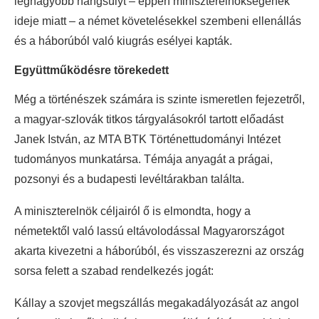
legnagyobb hangsúlyt – éppen miniszterelnökségének
ideje miatt – a német követelésekkel szembeni ellenállás
és a háborúból való kiugrás esélyei kapták.
Együttműködésre törekedett
Még a történészek számára is szinte ismeretlen fejezetről,
a magyar-szlovák titkos tárgyalásokról tartott előadást
Janek István, az MTA BTK Történettudományi Intézet
tudományos munkatársa. Témája anyagát a prágai,
pozsonyi és a budapesti levéltárakban találta.
A miniszterelnök céljairól ő is elmondta, hogy a
németektől való lassú eltávolodással Magyarországot
akarta kivezetni a háborúból, és visszaszerezni az ország
sorsa felett a szabad rendelkezés jogát:
Kállay a szovjet megszállás megakadályozását az angol