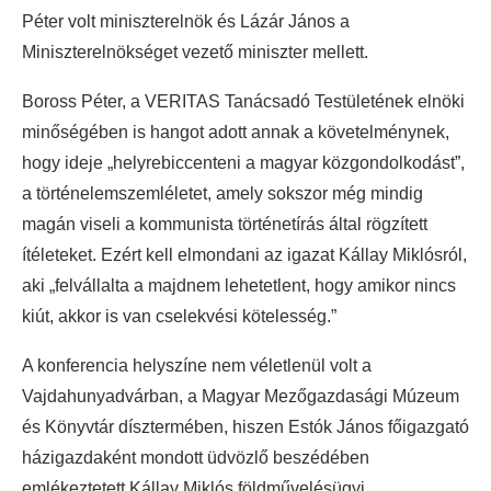
Péter volt miniszterelnök és Lázár János a
Miniszterelnökséget vezető miniszter mellett.
Boross Péter, a VERITAS Tanácsadó Testületének elnöki
minőségében is hangot adott annak a követelménynek,
hogy ideje „helyrebiccenteni a magyar közgondolkodást”,
a történelemszemléletet, amely sokszor még mindig
magán viseli a kommunista történetírás által rögzített
ítéleteket. Ezért kell elmondani az igazat Kállay Miklósról,
aki „felvállalta a majdnem lehetetlent, hogy amikor nincs
kiút, akkor is van cselekvési kötelesség.”
A konferencia helyszíne nem véletlenül volt a
Vajdahunyadvárban, a Magyar Mezőgazdasági Múzeum
és Könyvtár dísztermében, hiszen Estók János főigazgató
házigazdaként mondott üdvözlő beszédében
emlékeztetett Kállay Miklós földművelésügyi