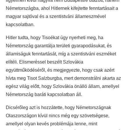
figyelmen kívül hagyva nem Budapestre utazott, hanem
Németországba, ahol Hitlernek kifejtette fenntartásait a
magyar sajtóval és a szentistváni állameszmével
kapcsolatban.
Hitler tudta, hogy Tisoékat úgy nyerheti meg, ha
Németország garantálja területi gyarapodásukat, és
államiságuk fenntartását, míg a szentistváni eszméket
elítéli. Elismeréssel beszélt Szlovákia
együttműködéséről, és megjegyezte, hogy csak azért
hívta meg Tisot Salzburgba, mert demonstrálni akarta az
egész világ előtt, hogy Szlovákia önálló állam, amellyel
Németország baráti kapcsolatban áll.
Dicsérőleg azt is hozzátette, hogy Németországnak
Olaszországon kívül nincs még egy szövetségese,
amellyel olyan kevés problémája lenne, mint