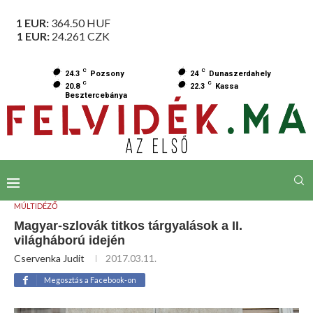
1 EUR:
364.50
HUF
1 EUR:
24.261
CZK
C
C
24.3
Pozsony
24
Dunaszerdahely
C
C
20.8
22.3
Kassa
Besztercebánya
MÚLTIDÉZŐ
Magyar-szlovák titkos tárgyalások a II.
világháború idején
Cservenka Judit
2017.03.11.
Megosztás a Facebook-on