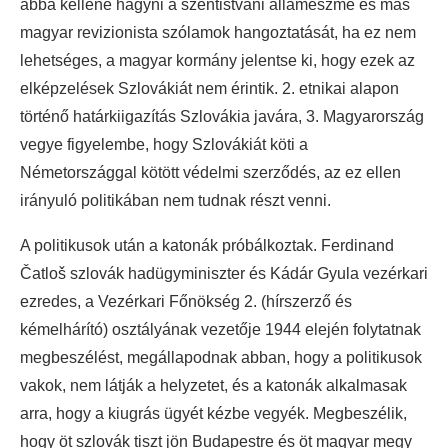
abba kellene hagyni a szentistváni állameszme és más
magyar revizionista szólamok hangoztatását, ha ez nem
lehetséges, a magyar kormány jelentse ki, hogy ezek az
elképzelések Szlovákiát nem érintik. 2. etnikai alapon
történő határkiigazítás Szlovákia javára, 3. Magyarország
vegye figyelembe, hogy Szlovákiát köti a
Németországgal kötött védelmi szerződés, az ez ellen
irányuló politikában nem tudnak részt venni.
A politikusok után a katonák próbálkoztak. Ferdinand
Čatloš szlovák hadügyminiszter és Kádár Gyula vezérkari
ezredes, a Vezérkari Főnökség 2. (hírszerző és
kémelhárító) osztályának vezetője 1944 elején folytatnak
megbeszélést, megállapodnak abban, hogy a politikusok
vakok, nem látják a helyzetet, és a katonák alkalmasak
arra, hogy a kiugrás ügyét kézbe vegyék. Megbeszélik,
hogy öt szlovák tiszt jön Budapestre és öt magyar megy