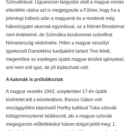
Szlovákiával. Ugyanezen tárgyalás alatt a magyar-román
ellentétre utalva azt is megjegyezte a Führer, hogy ha a
jelenlegi háború után a magyarok és a románok még
háborúzgatni akarnak egymással, az a Német Birodalmat
nem érdekelné, de Szlovákia bizalommal számíthat
Németország védelmére. Hitler a magyar veszélyt
igyekezett Damoklész kardjaként tartani Tiso felett,
megemlítve az esetleges újabb magyar területi igényeket,
ami nem volt igaz, de jól kijátszható volt.
A katonák is próbálkoztak
A magyar vezetés 1943. szeptember 17-én újabb
kísérletet tett a közeledésre. Baross Gábor volt
országgyűlési képviselő Horthy tudtával Tuka szlovák
külügyminiszterrel találkozott, aki a magyar-szlovák
megegyezés előfeltételéül három dolgot jelölt meg: 1.