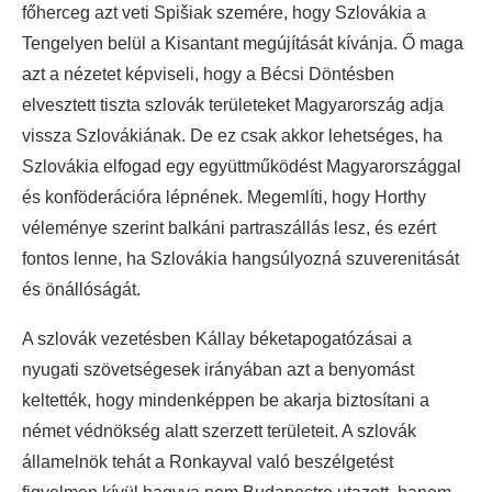
főherceg azt veti Spišiak szemére, hogy Szlovákia a
Tengelyen belül a Kisantant megújítását kívánja. Ő maga
azt a nézetet képviseli, hogy a Bécsi Döntésben
elvesztett tiszta szlovák területeket Magyarország adja
vissza Szlovákiának. De ez csak akkor lehetséges, ha
Szlovákia elfogad egy együttműködést Magyarországgal
és konföderációra lépnének. Megemlíti, hogy Horthy
véleménye szerint balkáni partraszállás lesz, és ezért
fontos lenne, ha Szlovákia hangsúlyozná szuverenitását
és önállóságát.
A szlovák vezetésben Kállay béketapogatózásai a
nyugati szövetségesek irányában azt a benyomást
keltették, hogy mindenképpen be akarja biztosítani a
német védnökség alatt szerzett területeit. A szlovák
államelnök tehát a Ronkayval való beszélgetést