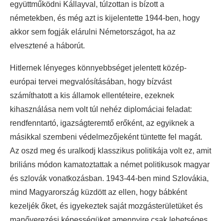
együttműködni Kállayval, túlzottan is bízott a
németekben, és még azt is kijelentette 1944-ben, hogy
akkor sem fogják elárulni Németországot, ha az
elvesztené a háborút.
Hitlernek lényeges könnyebbséget jelentett közép-
európai tervei megvalósításában, hogy bízvást
számíthatott a kis államok ellentéteire, ezeknek
kihasználása nem volt túl nehéz diplomáciai feladat:
rendfenntartó, igazságteremtő erőként, az egyiknek a
másikkal szembeni védelmezőjeként tüntette fel magát.
Az oszd meg és uralkodj klasszikus politikája volt ez, amit
briliáns módon kamatoztattak a német politikusok magyar
és szlovák vonatkozásban. 1943-44-ben mind Szlovákia,
mind Magyarország küzdött az ellen, hogy bábként
kezeljék őket, és igyekeztek saját mozgásterületüket és
manőverezési képességüket amennyire csak lehetséges,