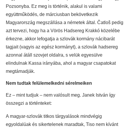
Pozsonyba. Ez meg is történik, alakul is valami
együttműködés, de márciusban bekövetkezik
Magyarország megszállása a németek által. Čatloš pedig
azt tervezi, hogy ha a Vörös Hadsereg Krakkó közelébe
érkezne, akkor lefogatja a szlovák kormány nácibarát
tagjait (vagyis az egész kormányt), a szlovák hadsereg
azonnal átáll szovjet oldalra, s velük egyesülve
elindulnak Kassa irányába, ahol a magyar csapatokat
megtámadják.
Nem tudtak felülemelkedni sérelmeiken
Ez – mint tudjuk – nem valósult meg. Janek István így
összegzi a történteket:
A magyar-szlovák titkos tárgyalások mindvégig
egyoldalúak és sikertelenek maradtak, Tiso nem kívánt