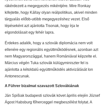
rákérdezett a megegyezés mikéntjére. Mire Ronkay
kifejtette, hogy Kállay olyan reálpolitikus, akivel minden
tárgyalás előbb-utóbb megegyezéshez vezet. Első
lépéseként azt ajánlotta Tisonak, hogy írja le
elgondolásait egy fehér lapra.
Érdekes adalék, hogy a szlovák diplomácia nem volt
ellenére egy regionális együttműködésnek, azonban azt
nem Magyarországgal, hanem Romániával képzelte el.
Március végén Tuka szlovák külügyminiszter fel is
ajánlotta a kétoldalú együttműködés aktivizálását Ion
Antonescunak.
A Führer bizalmat szavazott Szlovákiának
Ján Spišiak budapesti szlovák követ április elején József
Ágost Habsburg főherceggel megbeszélést folytat. A