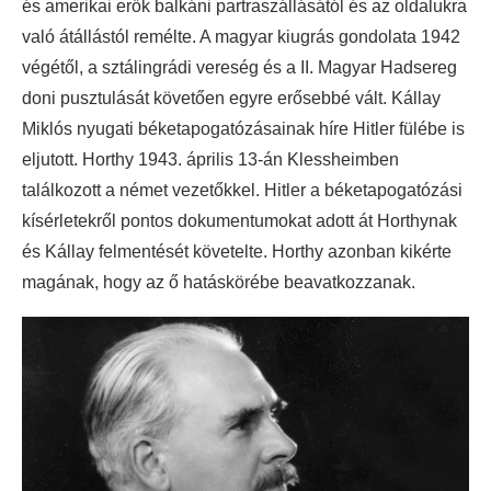
és amerikai erők balkáni partraszállásától és az oldalukra
való átállástól remélte. A magyar kiugrás gondolata 1942
végétől, a sztálingrádi vereség és a II. Magyar Hadsereg
doni pusztulását követően egyre erősebbé vált. Kállay
Miklós nyugati béketapogatózásainak híre Hitler fülébe is
eljutott. Horthy 1943. április 13-án Klessheimben
találkozott a német vezetőkkel. Hitler a béketapogatózási
kísérletekről pontos dokumentumokat adott át Horthynak
és Kállay felmentését követelte. Horthy azonban kikérte
magának, hogy az ő hatáskörébe beavatkozzanak.