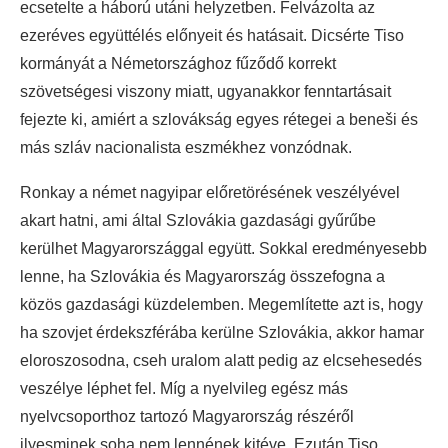
ecsetelte a háború utáni helyzetben. Felvázolta az
ezeréves együttélés előnyeit és hatásait. Dicsérte Tiso
kormányát a Németországhoz fűződő korrekt
szövetségesi viszony miatt, ugyanakkor fenntartásait
fejezte ki, amiért a szlovákság egyes rétegei a beneši és
más szláv nacionalista eszmékhez vonzódnak.
Ronkay a német nagyipar előretörésének veszélyével
akart hatni, ami által Szlovákia gazdasági gyűrűbe
kerülhet Magyarországgal együtt. Sokkal eredményesebb
lenne, ha Szlovákia és Magyarország összefogna a
közös gazdasági küzdelemben. Megemlítette azt is, hogy
ha szovjet érdekszférába kerülne Szlovákia, akkor hamar
eloroszosodna, cseh uralom alatt pedig az elcsehesedés
veszélye léphet fel. Míg a nyelvileg egész más
nyelvcsoporthoz tartozó Magyarország részéről
ilyesminek soha nem lennének kitéve. Ezután Tiso