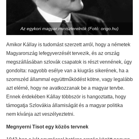
Az egykori magyar miniszterelnök (Fotó: origo.hu)
Amikor Kállay is tudomást szerzett arról, hogy a németek
Magyarország lefegyverzését tervezik, és az ország
megszállásában szlovák csapatok is részt vennének, úgy
gondolta: nagyobb esélye van a kiugrás sikerének, ha a
szomszéd állammal együttműködést kötne, vagy legalább
azt elérné, hogy ne avatkozzanak be a magyar tervbe.
Ennek érdekében Kállay többször is hangoztatta, hogy
támogatja Szlovákia államiságát és a magyar politika
nem kívánja azt veszélyeztetni.
Megnyerni Tisot egy közös tervnek