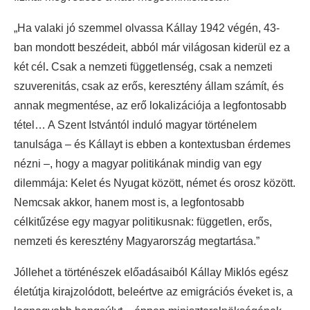
„Ha valaki jó szemmel olvassa Kállay 1942 végén, 43-
ban mondott beszédeit, abból már világosan kiderül ez a
két cél
.
Csak a nemzeti függetlenség, csak a nemzeti
szuverenitás, csak az erős, keresztény állam számít, és
annak megmentése, az erő lokalizációja a legfontosabb
tétel… A Szent Istvántól induló magyar történelem
tanulsága – és Kállayt is ebben a kontextusban érdemes
nézni –, hogy a magyar politikának mindig van egy
dilemmája: Kelet és Nyugat között, német és orosz között.
Nemcsak akkor, hanem most is, a legfontosabb
célkitűzése egy magyar politikusnak: független, erős,
nemzeti és keresztény Magyarország megtartása.”
Jóllehet a történészek előadásaiból Kállay Miklós egész
életútja kirajzolódott, beleértve az emigrációs éveket is, a