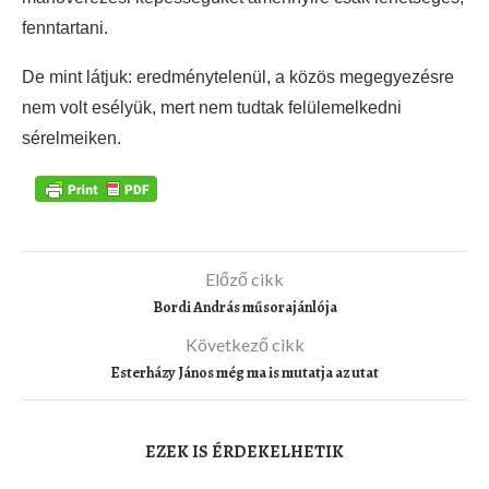
fenntartani.
De mint látjuk: eredménytelenül, a közös megegyezésre
nem volt esélyük, mert nem tudtak felülemelkedni
sérelmeiken.
Előző cikk
Bordi András műsorajánlója
Következő cikk
Esterházy János még ma is mutatja az utat
EZEK IS ÉRDEKELHETIK