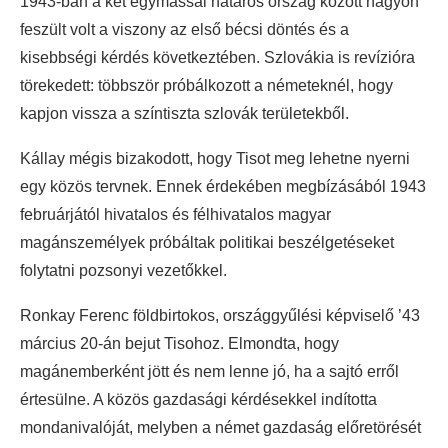
1943-ban a két egymással határos ország között nagyon
feszült volt a viszony az első bécsi döntés és a
kisebbségi kérdés következtében. Szlovákia is revízióra
törekedett: többször próbálkozott a németeknél, hogy
kapjon vissza a színtiszta szlovák területekből.
Kállay mégis bizakodott, hogy Tisot meg lehetne nyerni
egy közös tervnek. Ennek érdekében megbízásából 1943
februárjától hivatalos és félhivatalos magyar
magánszemélyek próbáltak politikai beszélgetéseket
folytatni pozsonyi vezetőkkel.
Ronkay Ferenc földbirtokos, országgyűlési képviselő ’43
március 20-án bejut Tisohoz. Elmondta, hogy
magánemberként jött és nem lenne jó, ha a sajtó erről
értesülne. A közös gazdasági kérdésekkel indította
mondanivalóját, melyben a német gazdaság előretörését