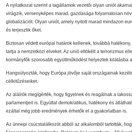
A nyilatkozat szerint a tagállamok vezetői olyan uniót akarn
virágzik, versenyképes marad, gazdasága folyamatosan növeksz
globalizációt. Olyan uniót, amely nyitott marad mindazon euró
és terjesztik őket.
Biztosan védett európai határok kellenek, továbbá hatékony, f
tartja a nemzetközi elveket. Az unió eltökélt a terrorizmus el
kormányfők szorosabb együttműködést helyeztek kilátásba a b
Hangsúlyozták, hogy Európa jövője saját országainak kezében
célkitűzéseiket.
Az aláírók megígérték, hogy figyelnek és reagálnak a lako
parlamentjeit is. Egyúttal demokratikus, hatékony és átlátható
ezáltal még jobb eredmények érhetők el a gyakorlatban is.
Az ünnepi csúcstalálkozót abból az alkalomból tartották, ho