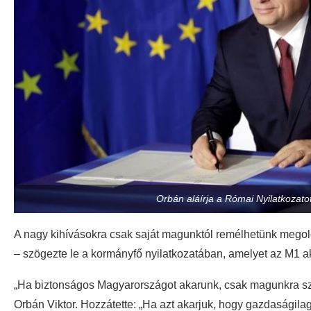
Orbán aláírja a Római Nyilatkozatot
A nagy kihívásokra csak saját magunktól remélhetünk megol
– szögezte le a kormányfő nyilatkozatában, amelyet az M1 akt
„Ha biztonságos Magyarországot akarunk, csak magunkra szá
Orbán Viktor. Hozzátette: „Ha azt akarjuk, hogy gazdaságilag