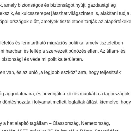
ak, amely biztonságos és biztonságot nyújt, gazdaságilag
ik, és kulcsszerepet játszhat világszinten is, alakítani tudja 
pai országok előtt, amelyek tiszteletben tartják az alapértékeke
elelős és fenntartható migrációs politika, amely tiszteletben
leni harcban és fellép a szervezett bűnözés ellen. Az állam- és
iztonsági és védelmi politika területén.
 van, és az unió „a legjobb eszköz” arra, hogy teljesítsék
sság aggodalmaira, és bevonják a közös munkába a tagországok
 döntéshozatali folyamat mellett foglaltak állást, kiemelve, hogy
gy a hat alapító tagállam – Olaszország, Németország,