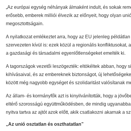
„Az európai egység néhányak álmaként indult, és sokak re
erősebb, emberek milliói élvezik az előnyeit, hogy olyan uni
megosztottságain.
A nyilatkozat emlékeztet arra, hogy az EU jelenleg példátla
szervezeten kívül is: ezek közül a regionális konfliktusokat,
a gazdasági és társadalmi egyenlőtlenségeket emelték ki.
A tagországok vezetői leszögezték: eltökéltek abban, hogy s
kihívásaival, és az embereknek biztonságot, új lehetőségeke
között még nagyobb egységet és szolidaritást valósítanak meg
Az állam- és kormányfők azt is kinyilvánították, hogy a jöv
eltérő szorosságú együttműködésben, de mindig ugyanabban
nyitva tartva az ajtót azok előtt, akik csatlakozni akarnak 
„Az unió osztatlan és oszthatatlan”