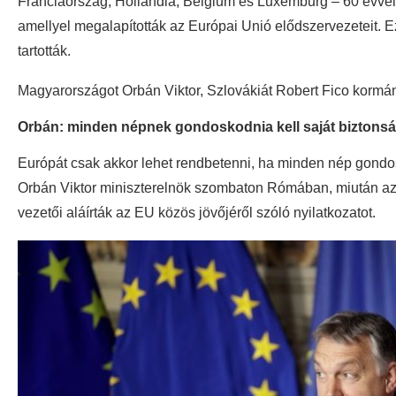
Franciaország, Hollandia, Belgium és Luxemburg – 60 évvel 
amellyel megalapították az Európai Unió elődszervezeteit. E
tartották.
Magyarországot Orbán Viktor, Szlovákiát Robert Fico kormán
Orbán: minden népnek gondoskodnia kell saját biztonság
Európát csak akkor lehet rendbetenni, ha minden nép gondosko
Orbán Viktor miniszterelnök szombaton Rómában, miután az
vezetői aláírták az EU közös jövőjéről szóló nyilatkozatot.