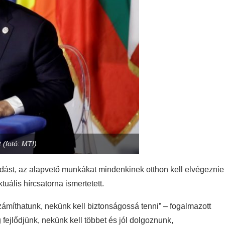
 (fotó: MTI)
dást, az alapvető munkákat mindenkinek otthon kell elvégeznie
uális hírcsatorna ismertetett.
míthatunk, nekünk kell biztonságossá tenni” – fogalmazott
 fejlődjünk, nekünk kell többet és jól dolgoznunk,