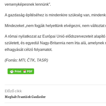
versenyképesnek lennünk”.
A gazdaság építéséhez is mindenkire szükség van, mindenki
Mindezeket „nem fogják helyettünk elvégezni, nem változtat 
A római nyilatkozat az Európai Unió elődszervezeteit alapí
született, és egyedül Nagy-Britannia nem írta alá, amelynek 
elhagyását célzó folyamatot.
(Forrás: MTI, ČTK, TASR)
Előző cikk
Meghalt František Gaulieder