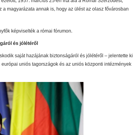
ezelőtt, 1957. március 25-én írta alá a Római Szerződést,
z a magyarázata annak is, hogy az ülést az olasz fővárosban
yfők képviselték a római fórumon.
áról és jólétéről
dik saját hazájának biztonságáról és jólétéről – jelentette ki
 európai uniós tagországok és az uniós központi intézmények