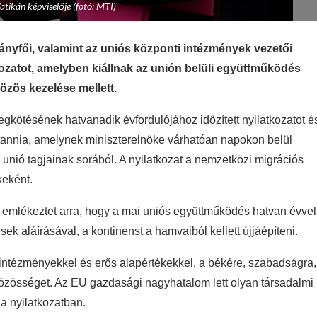
atikán képviselője (fotó: MTI)
mányfői, valamint az uniós központi intézmények vezetői
ozatot, amelyben kiállnak az unión belüli együttműködés
közös kezelése mellett.
egkötésének hatvanadik évfordulójához időzített nyilatkozatot é
itannia, amelynek miniszterelnöke várhatóan napokon belül
z unió tagjainak sorából. A nyilatkozat a nemzetközi migrációs
keként.
g emlékeztet arra, hogy a mai uniós együttműködés hatvan évvel
ek aláírásával, a kontinenst a hamvaiból kellett újjáépíteni.
s intézményekkel és erős alapértékekkel, a békére, szabadságra,
 közösséget. Az EU gazdasági nagyhatalom lett olyan társadalmi
 a nyilatkozatban.