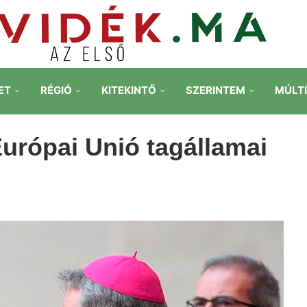
ET
RÉGIÓ
KITEKINTŐ
SZERINTEM
MÚLT
urópai Unió tagállamai