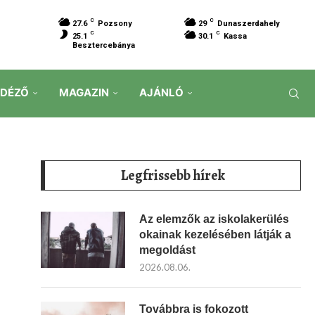
C
C
27.6
Pozsony
29
Dunaszerdahely
C
C
25.1
30.1
Kassa
Besztercebánya
IDÉZŐ
MAGAZIN
AJÁNLÓ
Legfrissebb hírek
Az elemzők az iskolakerülés
okainak kezelésében látják a
megoldást
2026.08.06.
Továbbra is fokozott