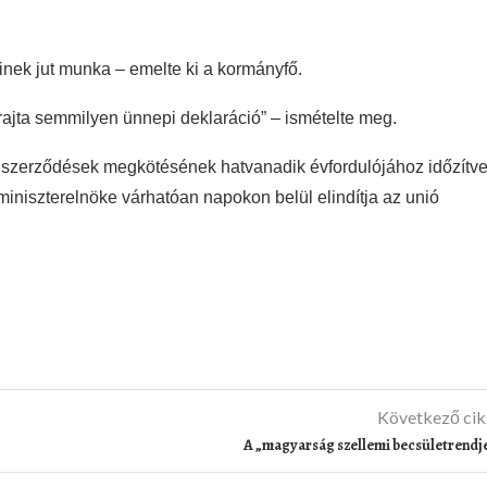
nek jut munka – emelte ki a kormányfő.
rajta semmilyen ünnepi deklaráció” – ismételte meg.
tó szerződések megkötésének hatvanadik évfordulójához időzítv
miniszterelnöke várhatóan napokon belül elindítja az unió
Következő ci
A „magyarság szellemi becsületrendj