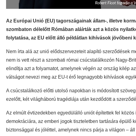
Robert Ficot fogadja a V
Az Európai Unió (EU) tagországainak állam-, illetve kor
szombaton délelőtt Rómában aláírták azt a közös nyilatk
folytatása, az EU előtt álló példátlan kihívások jövőbeni 
Nem írta alá az unió elődszervezeteit alapító szerződések m
nem is vett részt a szombati római csúcstalálkozón Nagy-Br
elindítja azt a folyamatot, amelynek végén az ország kilép a
válságot nevezi meg az EU-t érő legnagyobb kihívások egyi
A csúcstalálkozó előtti utolsó napokban is módosított szöve
ezelőtt, két világháború tragédiája után kezdődött a szerződés
Az elmúlt évtizedekben egyedülálló uniót építettek fel közö
demokráciára, az emberi jogok tiszteletben tartására épülő
biztonsággal és jóléttel, amelynek nincs párja a világon – áll