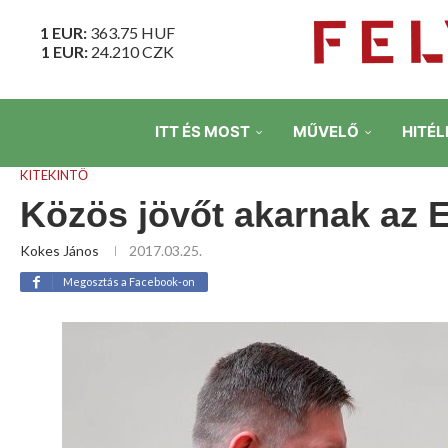
1 EUR:
363.75
HUF
1 EUR:
24.210
CZK
ITT ÉS MOST
MŰVELŐ
HITÉL
KITEKINTŐ
Közös jövőt akarnak az E
Kokes János
2017.03.25.
Megosztás a Facebook-on