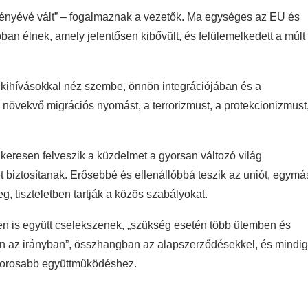
ményévé vált” – fogalmaznak a vezetők. Ma egységes az EU és
óban élnek, amely jelentősen kibővült, és felülemelkedett a múlt
n kihívásokkal néz szembe, önnön integrációjában és a
 a növekvő migrációs nyomást, a terrorizmust, a protekcionizmust
ikeresen felveszik a küzdelmet a gyorsan változó világ
t biztosítanak. Erősebbé és ellenállóbbá teszik az uniót, egymá
, tiszteletben tartják a közös szabályokat.
őben is együtt cselekszenek, „szükség esetén több ütemben és
 az irányban”, összhangban az alapszerződésekkel, és mindig
a szorosabb együttműködéshez.