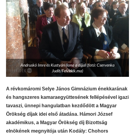
Andruskó Imre és Kustyán Ilona a díjjal (fotó: Cservenka
Judit/Felvidék.ma)
A révkomáromi Selye János Gimnázium énekkarának
és hangszeres kamaraegyüttesének fellépésével igazi
tavaszi, ünnepi hangulatban kezdődött a Magyar
Örökség díjak idei első átadása. Hámori József
akadémikus, a Magyar Örökség díj Bizottság
elnökének megnyitója után Kodály: Chohors