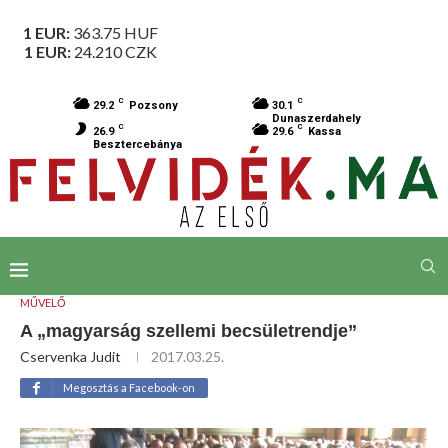
1 EUR:
363.75
HUF
1 EUR:
24.210
CZK
C
C
29.2
Pozsony
30.1
Dunaszerdahely
C
C
26.9
29.6
Kassa
Besztercebánya
MŰVELŐ
A „magyarság szellemi becsületrendje”
Cservenka Judit
2017.03.25.
Megosztás a Facebook-on