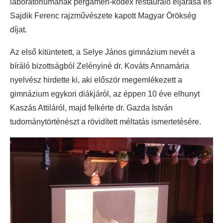
laboratóriumának pergamen-kódex restauráló eljárása és
Sajdik Ferenc rajzművészete kapott Magyar Örökség
díjat.
Az első kitüntetett, a Selye János gimnázium nevét a
bíráló bizottságból Zelényiné dr. Kováts Annamária
nyelvész hirdette ki, aki először megemlékezett a
gimnázium egykori diákjáról, az éppen 10 éve elhunyt
Kaszás Attiláról, majd felkérte dr. Gazda István
tudománytörténészt a rövidített méltatás ismertetésére.