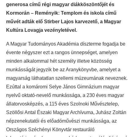
generosa című régi magyar diákköszöntőjét és
Kormorán – Reményik: Templom és iskola című
művét adták elő Stirber Lajos karvezető, a Magyar
Kultúra Lovagja vezényletével.
A Magyar Tudományos Akadémia díszterme fogadja be
évente négyszer ezt a rangos ünnepséget, amelyen
minden alkalommal hét személy illetve közösség
munkásságát jegyzik be az Aranykönyvbe, amelyet a
magyarság láthatatlan szellemi múzeumának neveznek.
Ezúttal a komáromi Selye János Gimnázium magyar
nyelvű oktató-nevelő munkássága, a 230 éves magyar
állatorvosképzés, a 115 éves Szolnoki Művésztelep,
Szöllősi Antal Északi Magyar Archívuma, Juhász Zoltán
népzenekutatói és előadóművészi munkássága, az
Országos Széchényi Könyvtár restauráló