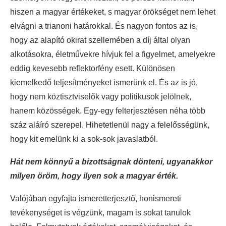
hiszen a magyar értékeket, s magyar örökséget nem lehet
elvágni a trianoni határokkal. És nagyon fontos az is,
hogy az alapító okirat szellemében a díj által olyan
alkotásokra, életművekre hívjuk fel a figyelmet, amelyekre
eddig kevesebb reflektorfény esett. Különösen
kiemelkedő teljesítményeket ismerünk el. És az is jó,
hogy nem köztisztviselők vagy politikusok jelölnek,
hanem közösségek. Egy-egy felterjesztésen néha több
száz aláíró szerepel. Hihetetlenül nagy a felelősségünk,
hogy kit emelünk ki a sok-sok javaslatból.
Hát nem könnyű a bizottságnak dönteni, ugyanakkor
milyen öröm, hogy ilyen sok a magyar érték.
Valójában egyfajta ismeretterjesztő, honismereti
tevékenységet is végzünk, magam is sokat tanulok