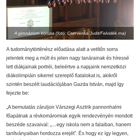
A gimnázium kórusa (fotó: Cservenka Judit/Felvidék.ma)
A tudománytörténész előadása alatt a vetítőn sorra
jelentek meg a múlt és jelen nagy tanárainak és híressé
lett diákjainak portréi, beleértve a napjaink nemzetközi
diákolimpiáin sikerrel szereplő fiatalokat is, akikről
szintén beszélt laudációjában Gazda István, majd így
fejezte be:
„A bemutatás záruljon Várszegi Asztrik pannonhalmi
főapátnak a révkomáromiak egyik rendezvényén mondott
beszéde szavaival: „…egy iskola nem a falaiban, hanem
tanítványaiban hordozza erejét”. És hogy ez így legyen,