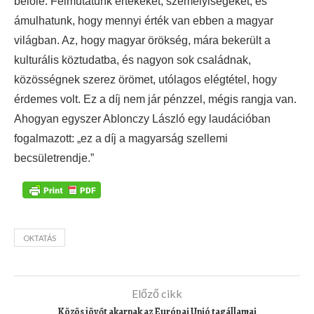
belőle. Felmutatunk értékeket, személyiségeket, és
ámulhatunk, hogy mennyi érték van ebben a magyar
világban. Az, hogy magyar örökség, mára bekerült a
kulturális köztudatba, és nagyon sok családnak,
közösségnek szerez örömet, utólagos elégtétel, hogy
érdemes volt. Ez a díj nem jár pénzzel, mégis rangja van.
Ahogyan egyszer Ablonczy László egy laudációban
fogalmazott: „ez a díj a magyarság szellemi
becsületrendje.”
OKTATÁS
Előző cikk
Közös jövőt akarnak az Európai Unió tagállamai