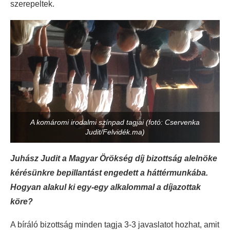
szerepeltek.
A komáromi irodalmi színpad tagjai (fotó: Cservenka
Judit/Felvidék.ma)
Juhász Judit a Magyar Örökség díj bizottság alelnöke
kérésünkre bepillantást engedett a háttérmunkába.
Hogyan alakul ki egy-egy alkalommal a díjazottak
köre?
A bíráló bizottság minden tagja 3-3 javaslatot hozhat, amit