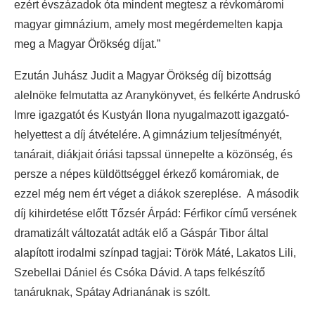
ezért évszázadok óta mindent megtesz a révkomáromi
magyar gimnázium, amely most megérdemelten kapja
meg a Magyar Örökség díjat.”
Ezután Juhász Judit a Magyar Örökség díj bizottság
alelnöke felmutatta az Aranykönyvet, és felkérte Andruskó
Imre igazgatót és Kustyán Ilona nyugalmazott igazgató-
helyettest a díj átvételére. A gimnázium teljesítményét,
tanárait, diákjait óriási tapssal ünnepelte a közönség, és
persze a népes küldöttséggel érkező komáromiak, de
ezzel még nem ért véget a diákok szereplése. A második
díj kihirdetése előtt Tőzsér Árpád: Férfikor című versének
dramatizált változatát adták elő a Gáspár Tibor által
alapított irodalmi színpad tagjai: Török Máté, Lakatos Lili,
Szebellai Dániel és Csóka Dávid. A taps felkészítő
tanáruknak, Spátay Adrianának is szólt.