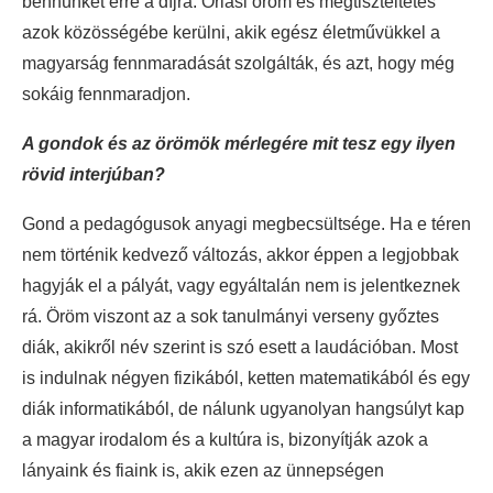
bennünket erre a díjra. Óriási öröm és megtiszteltetés
azok közösségébe kerülni, akik egész életművükkel a
magyarság fennmaradását szolgálták, és azt, hogy még
sokáig fennmaradjon.
A gondok és az örömök mérlegére mit tesz egy ilyen
rövid interjúban?
Gond a pedagógusok anyagi megbecsültsége. Ha e téren
nem történik kedvező változás, akkor éppen a legjobbak
hagyják el a pályát, vagy egyáltalán nem is jelentkeznek
rá. Öröm viszont az a sok tanulmányi verseny győztes
diák, akikről név szerint is szó esett a laudációban. Most
is indulnak négyen fizikából, ketten matematikából és egy
diák informatikából, de nálunk ugyanolyan hangsúlyt kap
a magyar irodalom és a kultúra is, bizonyítják azok a
lányaink és fiaink is, akik ezen az ünnepségen