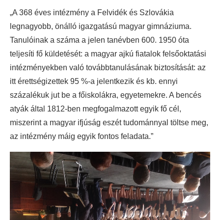
„A 368 éves intézmény a Felvidék és Szlovákia
legnagyobb, önálló igazgatású magyar gimnáziuma.
Tanulóinak a száma a jelen tanévben 600. 1950 óta
teljesíti fő küldetését: a magyar ajkú fiatalok felsőoktatási
intézményekben való továbbtanulásának biztosítását: az
itt érettségizettek 95 %-a jelentkezik és kb. ennyi
százalékuk jut be a főiskolákra, egyetemekre. A bencés
atyák által 1812-ben megfogalmazott egyik fő cél,
miszerint a magyar ifjúság eszét tudománnyal töltse meg,
az intézmény máig egyik fontos feladata.”