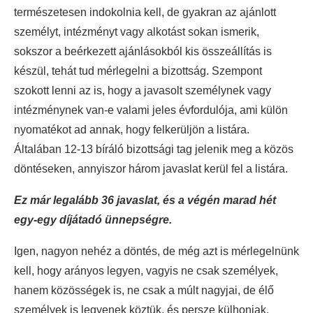
természetesen indokolnia kell, de gyakran az ajánlott
személyt, intézményt vagy alkotást sokan ismerik,
sokszor a beérkezett ajánlásokból kis összeállítás is
készül, tehát tud mérlegelni a bizottság. Szempont
szokott lenni az is, hogy a javasolt személynek vagy
intézménynek van-e valami jeles évfordulója, ami külön
nyomatékot ad annak, hogy felkerüljön a listára.
Általában 12-13 bíráló bizottsági tag jelenik meg a közös
döntéseken, annyiszor három javaslat kerül fel a listára.
Ez már legalább 36 javaslat, és a végén marad hét
egy-egy díjátadó ünnepségre.
Igen, nagyon nehéz a döntés, de még azt is mérlegelnünk
kell, hogy arányos legyen, vagyis ne csak személyek,
hanem közösségek is, ne csak a múlt nagyjai, de élő
személyek is legyenek köztük, és persze külhoniak,