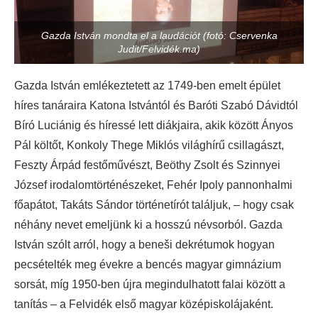
Gazda István mondta el a laudációt (fotó: Cservenka
Judit/Felvidék.ma)
Gazda István emlékeztetett az 1749-ben emelt épület
híres tanáraira Katona Istvántól és Baróti Szabó Dávidtól
Bíró Luciánig és híressé lett diákjaira, akik között Ányos
Pál költőt, Konkoly Thege Miklós világhírű csillagászt,
Feszty Árpád festőművészt, Beöthy Zsolt és Szinnyei
József irodalomtörténészeket, Fehér Ipoly pannonhalmi
főapátot, Takáts Sándor történetírót találjuk, – hogy csak
néhány nevet emeljünk ki a hosszú névsorból. Gazda
István szólt arról, hogy a beneši dekrétumok hogyan
pecsételték meg évekre a bencés magyar gimnázium
sorsát, míg 1950-ben újra megindulhatott falai között a
tanítás – a Felvidék első magyar középiskolájaként.