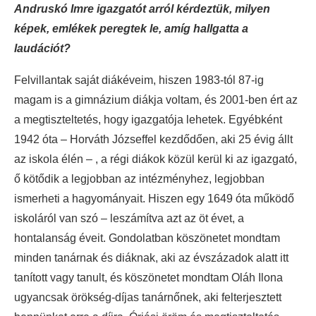
Andruskó Imre igazgatót arról kérdeztük, milyen
képek, emlékek peregtek le, amíg hallgatta a
laudációt?
Felvillantak saját diákéveim, hiszen 1983-tól 87-ig
magam is a gimnázium diákja voltam, és 2001-ben ért az
a megtiszteltetés, hogy igazgatója lehetek. Egyébként
1942 óta – Horváth Józseffel kezdődően, aki 25 évig állt
az iskola élén – , a régi diákok közül kerül ki az igazgató,
ő kötődik a legjobban az intézményhez, legjobban
ismerheti a hagyományait. Hiszen egy 1649 óta működő
iskoláról van szó – leszámítva azt az öt évet, a
hontalanság éveit. Gondolatban köszönetet mondtam
minden tanárnak és diáknak, aki az évszázadok alatt itt
tanított vagy tanult, és köszönetet mondtam Oláh Ilona
ugyancsak örökség-díjas tanárnőnek, aki felterjesztett