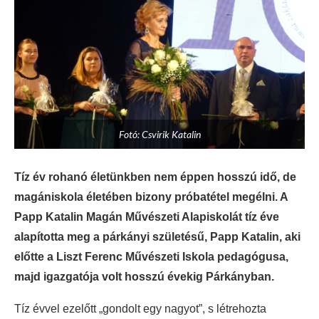
Fotó: Csvirik Katalin
Tíz év rohanó életünkben nem éppen hosszú idő, de
magániskola életében bizony próbatétel megélni. A
Papp Katalin Magán Művészeti Alapiskolát tíz éve
alapította meg a párkányi születésű, Papp Katalin, aki
előtte a Liszt Ferenc Művészeti Iskola pedagógusa,
majd igazgatója volt hosszú évekig Párkányban.
Tíz évvel ezelőtt „gondolt egy nagyot”, s létrehozta