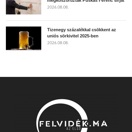
megkoszorúzták Puskás Ferenc sírját
2026.08.08.
Tizenegy százalékkal csökkent az
uniós sörkivitel 2025-ben
2026.08.08.