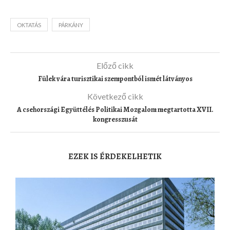
OKTATÁS
PÁRKÁNY
Előző cikk
Fülek vára turisztikai szempontból ismét látványos
Következő cikk
A csehországi Együttélés Politikai Mozgalom megtartotta XVII.
kongresszusát
EZEK IS ÉRDEKELHETIK