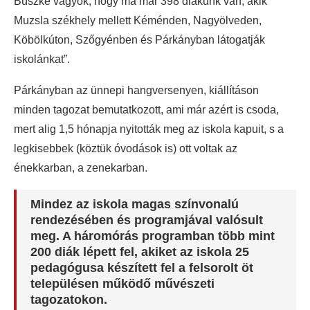
Büszke vagyok, hogy ma már 398 diákunk van, akik
Muzsla székhely mellett Kéménden, Nagyölveden,
Köbölkúton, Szőgyénben és Párkányban látogatják
iskolánkat”.
Párkányban az ünnepi hangversenyen, kiállításon
minden tagozat bemutatkozott, ami már azért is csoda,
mert alig 1,5 hónapja nyitották meg az iskola kapuit, s a
legkisebbek (köztük óvodások is) ott voltak az
énekkarban, a zenekarban.
Mindez az iskola magas színvonalú
rendezésében és programjával valósult
meg. A háromórás programban több mint
200 diák lépett fel, akiket az iskola 25
pedagógusa készített fel a felsorolt öt
településen működő művészeti
tagozatokon.