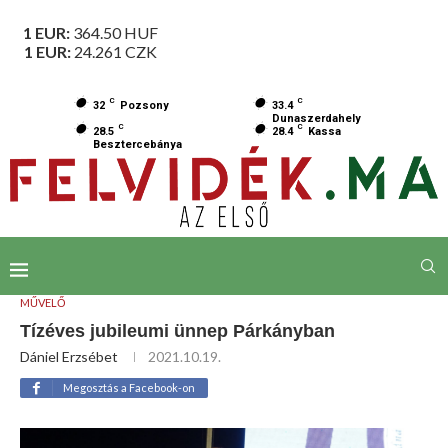
1 EUR:
364.50
HUF
1 EUR:
24.261
CZK
C
C
32
Pozsony
33.4
Dunaszerdahely
C
C
28.5
28.4
Kassa
Besztercebánya
MŰVELŐ
Tízéves jubileumi ünnep Párkányban
Dániel Erzsébet
2021.10.19.
Megosztás a Facebook-on