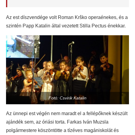
Az est díszvendége volt Roman Krško operaénekes, és a
szintén Papp Katalin által vezetett Stilla Pectus énekkar.
Fotó: Csvirik Katalin
Az ünnepi est végén nem maradt el a fellépőknek készült
ajándék sem, az óriási torta. Farkas Iván Muzsla
polgármestere köszöntötte a tízéves magániskolát és