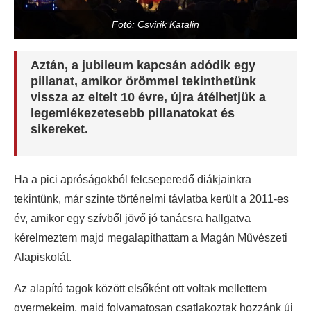
Fotó: Csvirik Katalin
Aztán, a jubileum kapcsán adódik egy
pillanat, amikor örömmel tekinthetünk
vissza az eltelt 10 évre, újra átélhetjük a
legemlékezetesebb pillanatokat és
sikereket.
Ha a pici apróságokból felcseperedő diákjainkra
tekintünk, már szinte történelmi távlatba került a 2011-es
év, amikor egy szívből jövő jó tanácsra hallgatva
kérelmeztem majd megalapíthattam a Magán Művészeti
Alapiskolát.
Az alapító tagok között elsőként ott voltak mellettem
gyermekeim, majd folyamatosan csatlakoztak hozzánk új