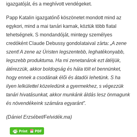
igazgatóját, és a meghívott vendégeket.
Papp Katalin igazgatónő köszönetet mondott mind az
egykori, mind a mai tanári karnak, köztük több fiatal
tehetségnek. S mondandóját, mintegy személyes
credóként Claude Debussy gondolataival zárta:
„A zene
szent! A zene az Úristen legszentebb, leghatékonyabb,
legszebb produktuma. Ha mi zenetanárok ezt átéljük,
átérezzük, akkor boldogság és hála tölt el bennünket,
hogy ennek a csodának élői és átadói lehetünk. S ha
ilyen lelkülettel közeledünk a gyermekhez, s végezzük
tanári hivatásunkat, akkor munkánk áldás lesz önmagunk
és növendékeink számára egyaránt”.
(Dániel Erzsébet/Felvidék.ma)